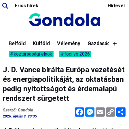
Friss hírek
Hírlevél
Belföld
Külföld
Vélemény
Gazdaság
köztársasági elnök
foci vb 2026
J. D. Vance bírálta Európa vezetését
és energiapolitikáját, az oktatásban
pedig nyitottságot és érdemalapú
rendszert sürgetett
Facebook
Messenger
Email
Copy
M
Szerző: Gondola
Link
2026. április 8. 20:35