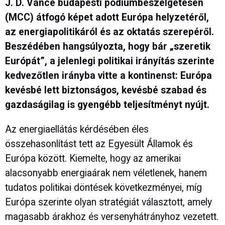
J. D. Vance
budapesti pódiumbeszélgetésén
(MCC) átfogó képet adott Európa helyzetéről,
az energiapolitikáról és az oktatás szerepéről.
Beszédében hangsúlyozta, hogy bár „szeretik
Európát”, a jelenlegi politikai irányítás szerinte
kedvezőtlen irányba vitte a kontinenst: Európa
kevésbé lett biztonságos, kevésbé szabad és
gazdaságilag is gyengébb teljesítményt nyújt.
Az energiaellátás kérdésében éles
összehasonlítást tett az Egyesült Államok és
Európa között. Kiemelte, hogy az amerikai
alacsonyabb energiaárak nem véletlenek, hanem
tudatos politikai döntések következményei, míg
Európa szerinte olyan stratégiát választott, amely
magasabb árakhoz és versenyhátrányhoz vezetett.