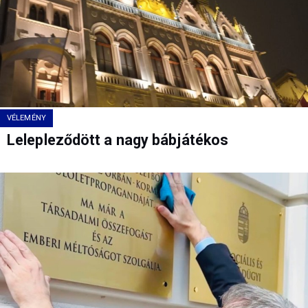
VÉLEMÉNY
Lelepleződött a nagy bábjátékos