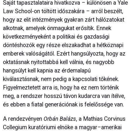
Saját tapasztalataira hivatkozva – különösen a
Yale
Law School
-on töltött időszakára – arról beszélt,
hogy az elit intézmények gyakran zárt hálózatokat
alkotnak, amelyek önmagukat erősítik. Ennek
következményeként a politikai és gazdasági
döntéshozók egy része elszakadhat a hétköznapi
emberek valóságától. Ezért hangsúlyozta, hogy az
oktatásnak nyitottabbá kell válnia, és nagyobb
hangsúlyt kell kapnia az érdemalapú
kiválasztásnak, nem pedig a kapcsolati tőkének.
Figyelmeztetett arra is, hogy ha ez nem történik
meg, a rendszer hosszú távon kudarcra van ítélve,
és ebben a fiatal generációnak is felelőssége van.
A rendezvényen
Orbán Balázs
, a Mathias Corvinus
Collegium kuratóriumi elnöke a magyar–amerikai