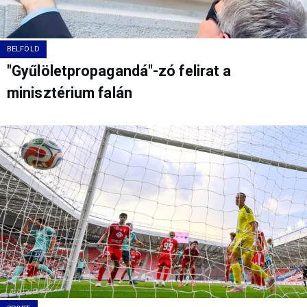
BELFÖLD
"Gyűlöletpropagandá"-zó felirat a
minisztérium falán