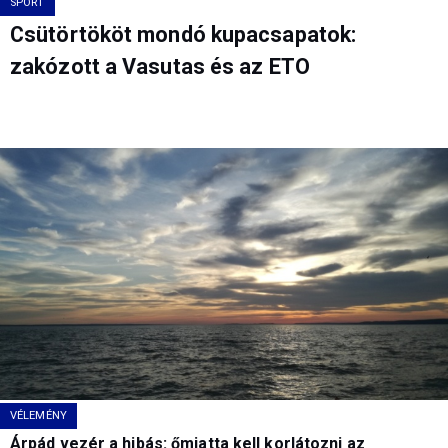
SPORT
Csütörtököt mondó kupacsapatok:
zakózott a Vasutas és az ETO
VÉLEMÉNY
Árpád vezér a hibás: őmiatta kell korlátozni az