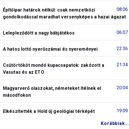
08:06
Építőipar határok nélkül: csak nemzetközi
gondolkodással maradhat versenyképes a hazai ágazat
06:07
Lelepleződött a nagy bábjátékos
22:36
A hatos lottó nyerőszámai és nyereményei
21:34
Csütörtököt mondó kupacsapatok: zakózott a
Vasutas és az ETO
20:04
Magyarverő olaszokat, németeket ítélnek el
másodfokon
19:09
Elkészítették a Hold új geológiai térképét
Korábbiak...