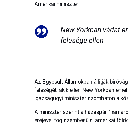
Amerikai miniszter:
New Yorkban vádat e
felesége ellen
Az Egyesült Államokban állítják bírósá
feleségét, akik ellen New Yorkban emel
igazságügyi miniszter szombaton a kö
A miniszter szerint a házaspár "hamaro
erejével fog szembesülni amerikai föld