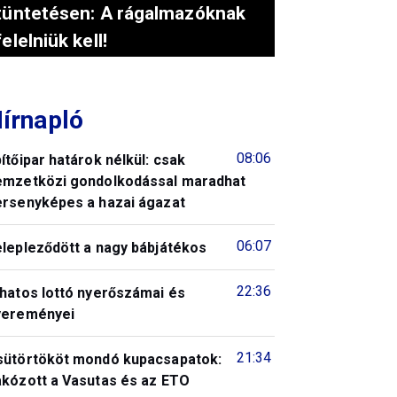
tüntetésen: A rágalmazóknak
felelniük kell!
írnapló
08:06
ítőipar határok nélkül: csak
emzetközi gondolkodással maradhat
ersenyképes a hazai ágazat
06:07
elepleződött a nagy bábjátékos
22:36
 hatos lottó nyerőszámai és
yereményei
21:34
sütörtököt mondó kupacsapatok:
akózott a Vasutas és az ETO