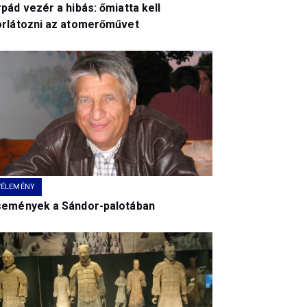
pád vezér a hibás: őmiatta kell
orlátozni az atomerőművet
VÉLEMÉNY
semények a Sándor-palotában