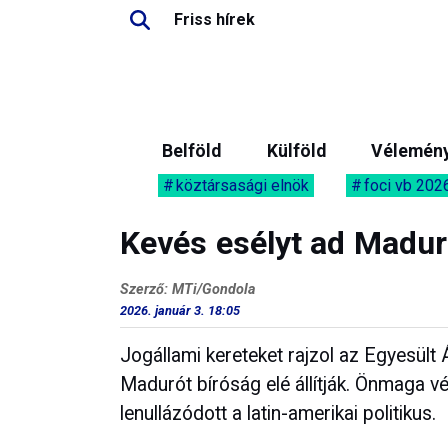
Friss hírek
Belföld
Külföld
Vélemén
köztársasági elnök
foci vb 202
Kevés esélyt ad Madu
Szerző: MTi/Gondola
2026. január 3. 18:05
Jogállami kereteket rajzol az Egyesült 
Madurót bíróság elé állítják. Önmaga 
lenullázódott a latin-amerikai politikus.