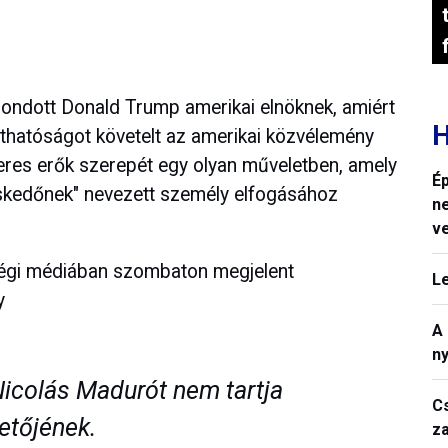
ondott Donald Trump amerikai elnöknek, amiért
H
thatóságot követelt az amerikai közvélemény
eres erők szerepét egy olyan műveletben, amely
Ép
reskedőnek" nevezett személy elfogásához
n
v
ségi médiában szombaton megjelent
L
y
A
n
Nicolás Madurót nem tartja
C
etőjének.
z