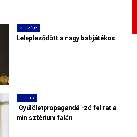
VÉLEMÉNY
Lelepleződött a nagy bábjátékos
BELFÖLD
"Gyűlöletpropagandá"-zó felirat a
minisztérium falán