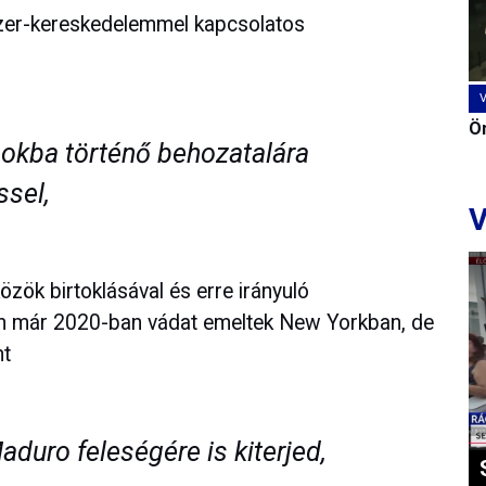
szer-kereskedelemmel kapcsolatos
Ön
mokba történő behozatalára
ssel,
V
zök birtoklásával és erre irányuló
en már 2020-ban vádat emeltek New Yorkban, de
nt
uro feleségére is kiterjed,