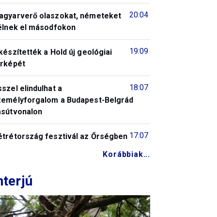
20:04
agyarverő olaszokat, németeket
télnek el másodfokon
19:09
készítették a Hold új geológiai
érképét
18:07
szel elindulhat a
zemélyforgalom a Budapest-Belgrád
asútvonalon
17:07
étrétország fesztivál az Őrségben
Korábbiak...
nterjú