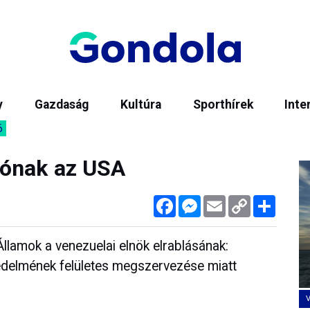
y
Gazdaság
Kultúra
Sporthírek
Inte
6
rónak az USA
Facebook
Messenger
Email
Copy
Megos
Link
Államok a venezuelai elnök elrablásának:
védelmének felületes megszervezése miatt