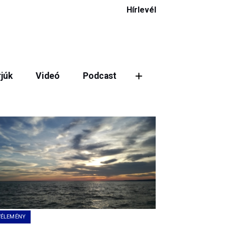
Hírlevél
rjúk
Videó
Podcast
ztás
VÉLEMÉNY