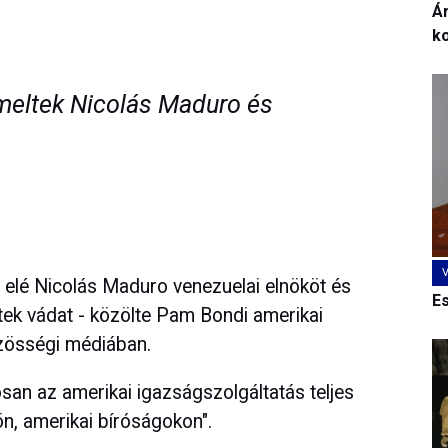
Ár
k
meltek Nicolás Maduro és
g elé Nicolás Maduro venezuelai elnököt és
E
tek vádat - közölte Pam Bondi amerikai
zösségi médiában.
san az amerikai igazságszolgáltatás teljes
ön, amerikai bíróságokon".