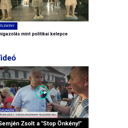
VÉLEMÉNY
igazolás mint politikai kelepce
ideó
Semjén Zsolt a "Stop Önkény!"