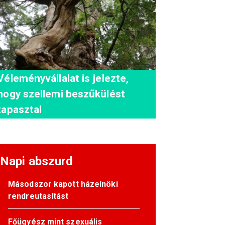
Véleményvállalat is jelezte,
hogy szellemi beszűkülést
tapasztal
Napi abszurd
Másodszor kapott házelnöki
rendreutasítást
Főügyész mint szexuális