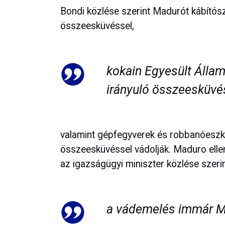
Bondi közlése szerint Madurót kábító
összeesküvéssel,
kokain Egyesült Álla
irányuló összeesküvé
valamint gépfegyverek és robbanóeszkö
összeesküvéssel vádolják. Maduro ell
az igazságügyi miniszter közlése szeri
a vádemelés immár Mad