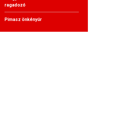
ragadozó
Pimasz önkényúr