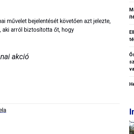
M
í
i művelet bejelentését követően azt jelezte,
aki arról biztosította őt, hogy
El
t
Ős
nai akció
s
v
H
I
ela