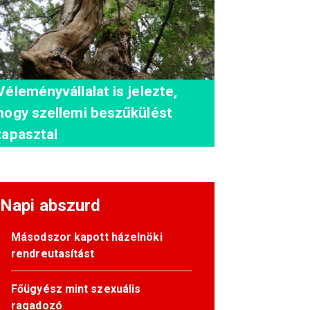
Véleményvállalat is jelezte,
hogy szellemi beszűkülést
tapasztal
Napi abszurd
Másodszor kapott házelnöki
rendreutasítást
Főügyész mint szexuális
ragadozó