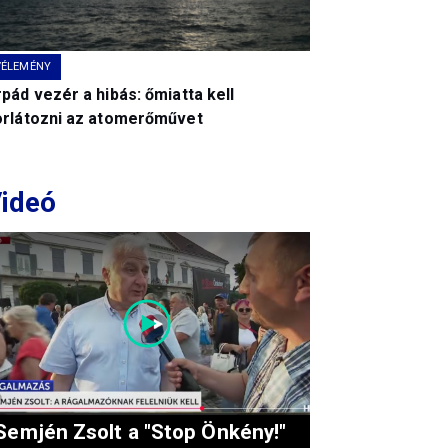
VÉLEMÉNY
pád vezér a hibás: őmiatta kell
orlátozni az atomerőművet
ideó
Semjén Zsolt a "Stop Önkény!"