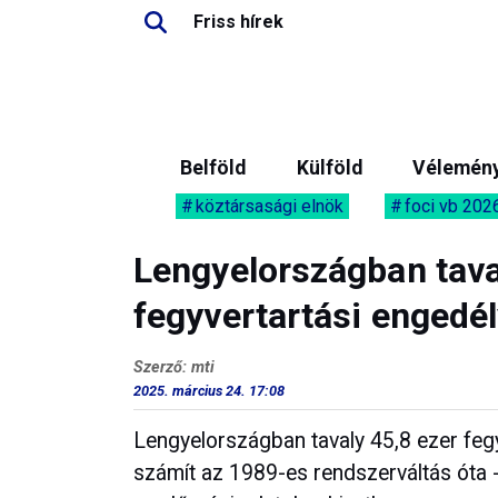
Friss hírek
Belföld
Külföld
Vélemén
köztársasági elnök
foci vb 202
Lengyelországban tav
fegyvertartási engedél
Szerző: mti
2025. március 24. 17:08
Lengyelországban tavaly 45,8 ezer fegy
számít az 1989-es rendszerváltás óta -