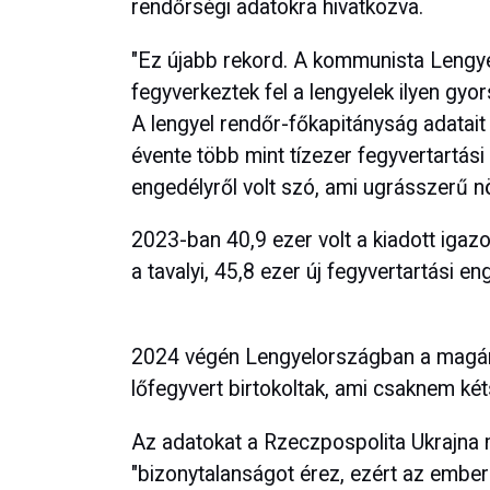
rendőrségi adatokra hivatkozva.
"Ez újabb rekord. A kommunista Leng
fegyverkeztek fel a lengyelek ilyen gyor
A lengyel rendőr-főkapitányság adatai
évente több mint tízezer fegyvertartási
engedélyről volt szó, ami ugrásszerű nö
2023-ban 40,9 ezer volt a kiadott igaz
a tavalyi, 45,8 ezer új fegyvertartási e
2024 végén Lengyelországban a magá
lőfegyvert birtokoltak, ami csaknem ké
Az adatokat a Rzeczpospolita Ukrajn
"bizonytalanságot érez, ezért az ember