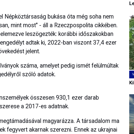
L
yel Népköztársaság bukása óta még soha nem
san, mint most" - áll a Rzeczpospolita cikkében.
t elemezve leszögezték: korábbi időszakokban
 engedélyt adtak ki, 2022-ban viszont 37,4 ezer
vekedést jelent.
olványok száma, amelyet pedig ismét felülmúltak
ngedélyről szóló adatok.
Ki
nszemélyek összesen 930,1 ezer darab
tszerese a 2017-es adatnak.
a megtámadásával magyarázza. A társadalom ma
ek fegyvert akarnak szerezni. Ennek az ukrajnai