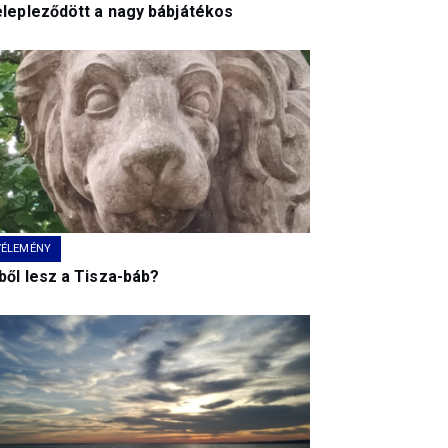
elepleződött a nagy bábjátékos
VÉLEMÉNY
ből lesz a Tisza-báb?