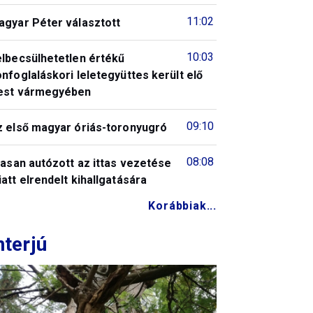
11:02
agyar Péter választott
10:03
elbecsülhetetlen értékű
nfoglaláskori leletegyüttes került elő
est vármegyében
09:10
z első magyar óriás-toronyugró
08:08
tasan autózott az ittas vezetése
att elrendelt kihallgatására
Korábbiak...
nterjú