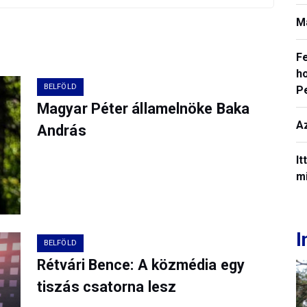
M
F
ho
BELFÖLD
P
Magyar Péter államelnöke Baka
A
András
It
mi
I
BELFÖLD
Rétvári Bence: A közmédia egy
tiszás csatorna lesz