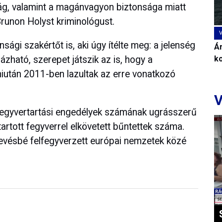
ság, valamint a magánvagyon biztonsága miatt
Brunon Holyst kriminológust.
sági szakértőt is, aki úgy ítélte meg: a jelenség
Ár
k
zható, szerepet játszik az is, hogy a
miután 2011-ben lazultak az erre vonatkozó
V
fegyvertartási engedélyek számának ugrásszerű
artott fegyverrel elkövetett bűntettek száma.
gkevésbé felfegyverzett európai nemzetek közé