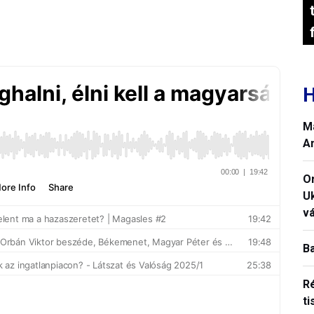
H
M
A
O
U
vá
B
R
ti