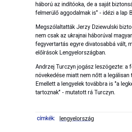
háború az indítóoka, de a saját bizton
felmerülő aggodalmak is" - idézi a lap 
Megszólaltatták Jerzy Dziewulski bizton
nem csak az ukrajnai háborúval magyará
fegyvertartás egyre divatosabbá vált, 
előírások Lengyelországban.
Andrzej Turczyn jogász leszögezte: a 
növekedése miatt nem nőtt a legálisan t
Emellett a lengyelek továbbra is "a le
tartoznak" - mutatott rá Turczyn.
címkék:
lengyelország