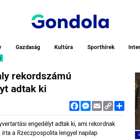
y
Gazdaság
Kultúra
Sporthírek
Inte
6
aly rekordszámú
yt adtak ki
Facebook
Messenger
Email
Copy
Megos
Link
vertartási engedélyt adtak ki, ami rekordnak
 írta a Rzeczpospolita lengyel napilap