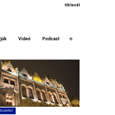
Hírlevél
rjúk
Videó
Podcast
ztás
VÉLEMÉNY