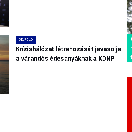
BELFÖLD
Krízishálózat létrehozását javasolja
a várandós édesanyáknak a KDNP