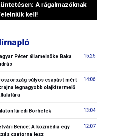
tüntetésen: A rágalmazóknak
felelniük kell!
írnapló
15:25
agyar Péter államelnöke Baka
ndrás
14:06
roszország súlyos csapást mért
krajna legnagyobb olajkitermelő
llalatára
13:04
alatonfüredi Borhetek
12:07
étvári Bence: A közmédia egy
szás csatorna lesz