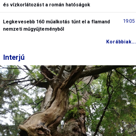
és vízkorlátozást a román hatóságok
19:05
Legkevesebb 160 műalkotás tűnt el a flamand
nemzeti műgyűjteményből
Korábbiak...
Interjú