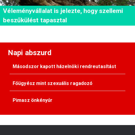
Véleményvállalat is jelezte, hogy szellemi
beszűkülést tapasztal
Napi abszurd
Másodszor kapott házelnöki rendreutasítást
Főügyész mint szexuális ragadozó
Pimasz önkényúr