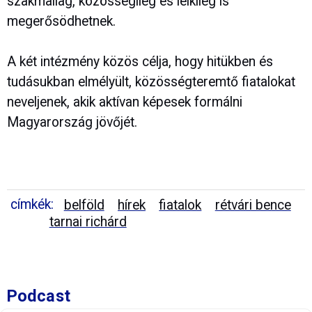
szakmailag, közösségileg és lelkileg is
megerősödhetnek.
A két intézmény közös célja, hogy hitükben és
tudásukban elmélyült, közösségteremtő fiatalokat
neveljenek, akik aktívan képesek formálni
Magyarország jövőjét.
címkék:
belföld
hírek
fiatalok
rétvári bence
tarnai richárd
Podcast