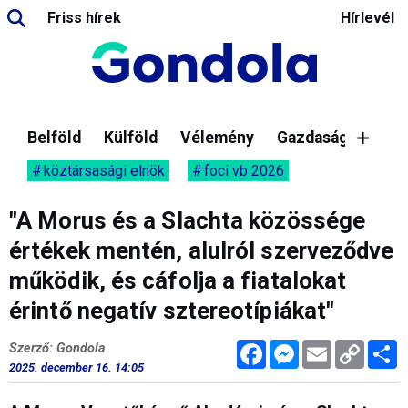
Friss hírek
Hírlevél
Belföld
Külföld
Vélemény
Gazdaság
köztársasági elnök
foci vb 2026
"A Morus és a Slachta közössége
értékek mentén, alulról szerveződve
működik, és cáfolja a fiatalokat
érintő negatív sztereotípiákat"
Facebook
Messenger
Email
Copy
M
Szerző: Gondola
Link
2025. december 16. 14:05