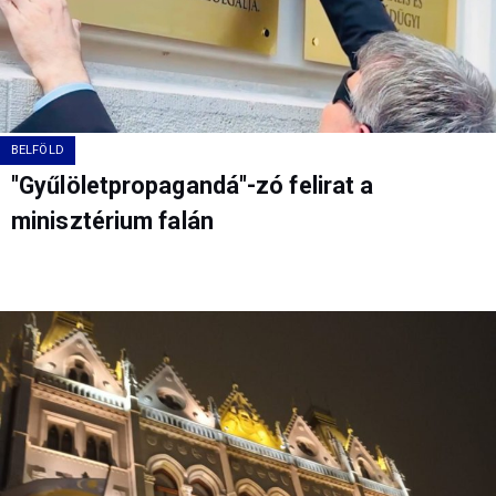
BELFÖLD
"Gyűlöletpropagandá"-zó felirat a
minisztérium falán