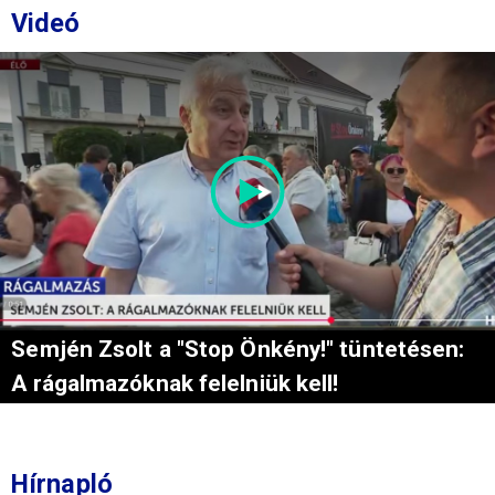
Videó
Semjén Zsolt a "Stop Önkény!" tüntetésen:
A rágalmazóknak felelniük kell!
Hírnapló