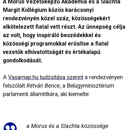
A Morus Vezetőképző Akadémia és a Slachta
Margit Kollégium közös karácsonyi
rendezvényén közel száz, közösségekért
elkötelezett fiatal vett részt. Az ünnepség célja
az volt, hogy inspiráló beszédekkel és
közösségi programokkal erősítse a fiatal
vezetők elhivatottságát és értékalapú
gondolkodását.
A
Vasarnap.hu tudósítása szerint
a rendezvényen
felszólalt
Rétvári Bence
, a Belügyminisztérium
parlamenti államtitkára, aki kiemelte:
a Morus és a Slachta közössége