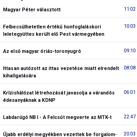
11:02
Magyar Péter választott
10:03
Felbecsülhetetlen értékű honfoglaláskori
leletegyüttes került elő Pest vármegyében
09:10
Az első magyar óriás-toronyugró
08:08
Ittasan autózott az ittas vezetése miatt elrendelt
kihallgatására
06:01
Krízishálózat létrehozását javasolja a várandós
édesanyáknak a KDNP
22:47
Labdarúgó NB I - A Felcsút megverte az MTK-t
20:03
Újabb erdélyi megyékben vezettek be forgalom-