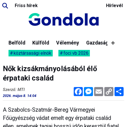
Friss hírek
Hírlevél
Belföld
Külföld
Vélemény
Gazdaság
köztársasági elnök
foci vb 2026
Nők kizsákmányolásából élő
érpataki család
Facebook
Messenger
Email
Copy
M
Szerző: MTI
Link
2026. május 8. 14:04
A Szabolcs-Szatmár-Bereg Vármegyei
Főügyészség vádat emelt egy érpataki család
ellen, amelynek tagjai hosszú időn keresztül fiatal