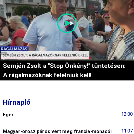
Semjén Zsolt a "Stop Önkény!" tüntetésen:
A rágalmazóknak felelniük kell!
Hírnapló
12:00
Eger
11:07
Magyar-orosz páros vert meg francia-monacói