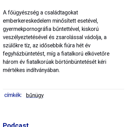
A főügyészség a családtagokat
emberkereskedelem minősített esetével,
gyermekpornográfia bűntettével, kiskorú
veszélyeztetésével és zsarolással vádolja, a
szülőkre tíz, az idősebbik fiúra hét év
fegyházbüntetést, míg a fiatalkorú elkövetőre
három év fiatalkorúak börtönbüntetését kéri
mértékes indítványában.
címkék:
bűnügy
Podcast