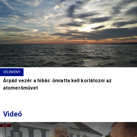
VÉLEMÉNY
Árpád vezér a hibás: őmiatta kell korlátozni az
atomerőművet
Videó