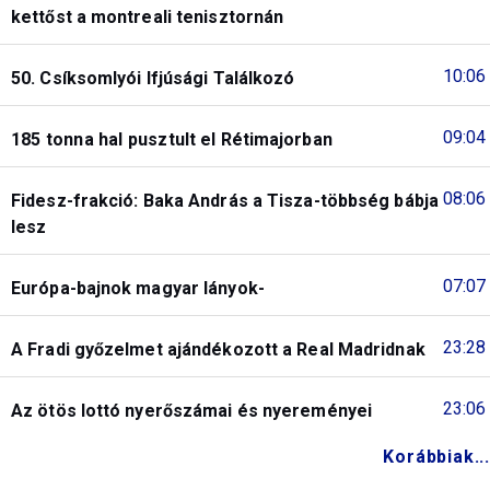
kettőst a montreali tenisztornán
10:06
50. Csíksomlyói Ifjúsági Találkozó
09:04
185 tonna hal pusztult el Rétimajorban
08:06
Fidesz-frakció: Baka András a Tisza-többség bábja
lesz
07:07
Európa-bajnok magyar lányok-
23:28
A Fradi győzelmet ajándékozott a Real Madridnak
23:06
Az ötös lottó nyerőszámai és nyereményei
Korábbiak...