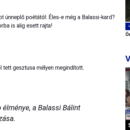
 ünneplő poétától: Éles-e még a Balassi-kard?
rba is alig esett rajta!
Ön
V
 tett gesztusa mélyen megindított.
élménye, a Balassi Bálint
zása.