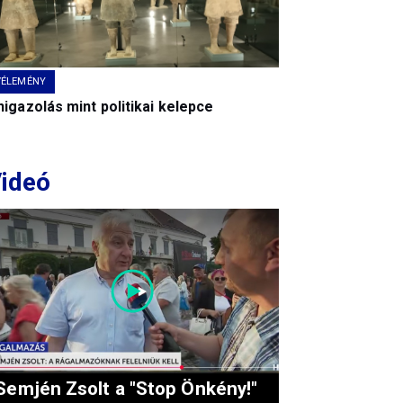
VÉLEMÉNY
igazolás mint politikai kelepce
ideó
Semjén Zsolt a "Stop Önkény!"