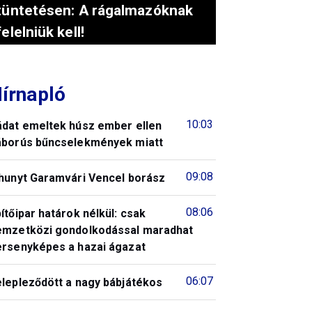
tüntetésen: A rágalmazóknak
felelniük kell!
írnapló
10:03
ádat emeltek húsz ember ellen
áborús bűncselekmények miatt
09:08
lhunyt Garamvári Vencel borász
08:06
ítőipar határok nélkül: csak
emzetközi gondolkodással maradhat
ersenyképes a hazai ágazat
06:07
elepleződött a nagy bábjátékos