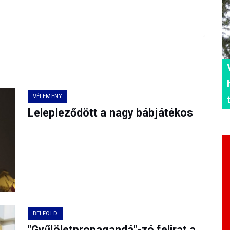
VÉLEMÉNY
Lelepleződött a nagy bábjátékos
BELFÖLD
"Gyűlöletpropagandá"-zó felirat a