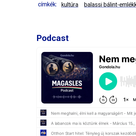
címkék:
kultúra
balassi bálint-emlék
Podcast