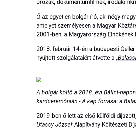
prózák, dokumentumfilmek, irodalomkri
Ő az egyetlen bolgár író, aki négy magya
amelyet személyesen a Magyar Köztárs
2001-ben; a Magyarország Elnökének R
2018. február 14-én a budapesti Gellé
nyújtott szolgálataiért átvette a
„Balass
A bolgár költő a 2018. évi Bálint-napon
kardceremónián - A kép forrása: a Bal
2019-ben ő lett az első külföldi díjazot
Utassy József
Alapítvány Költészeti Díj