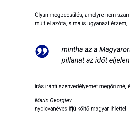
Olyan megbecsülés, amelyre nem számíto
múlt el azóta, s ma is ugyanazt érzem,
mintha az a Magyaro
pillanat az időt eljele
írás iránti szenvedélyemet megőrizné,
Marin Georgiev
nyolcvanéves ifjú költő magyar ihlettel