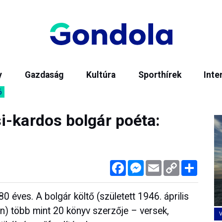
y
Gazdaság
Kultúra
Sporthírek
Inte
6
i-kardos bolgár poéta:
Facebook
Messenger
Email
Copy
Megos
Link
0 éves. A bolgár költő (született 1946. április
n) több mint 20 könyv szerzője – versek,