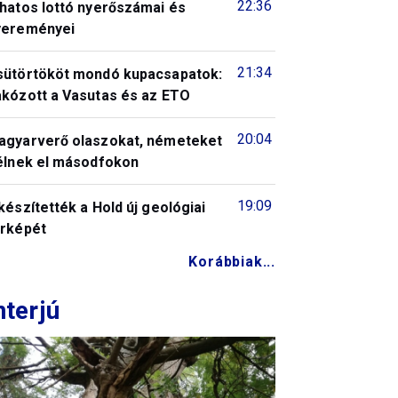
22:36
 hatos lottó nyerőszámai és
yereményei
21:34
sütörtököt mondó kupacsapatok:
akózott a Vasutas és az ETO
20:04
agyarverő olaszokat, németeket
télnek el másodfokon
19:09
készítették a Hold új geológiai
érképét
Korábbiak...
nterjú