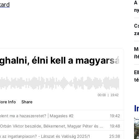
A
kard
n
C
z
M
í
El
t
I