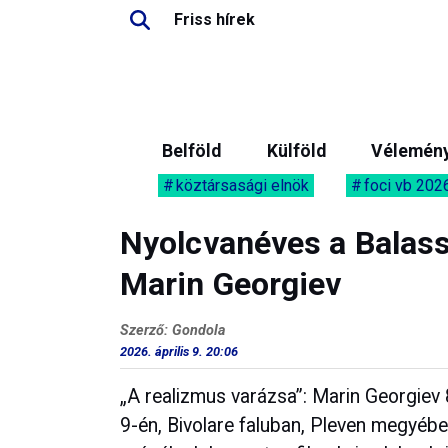
Friss hírek
Belföld
Külföld
Vélemén
köztársasági elnök
foci vb 202
Nyolcvanéves a Balass
Marin Georgiev
Szerző: Gondola
2026. április 9. 20:06
„A realizmus varázsa”: Marin Georgiev 8
9-én, Bivolare faluban, Pleven megyébe