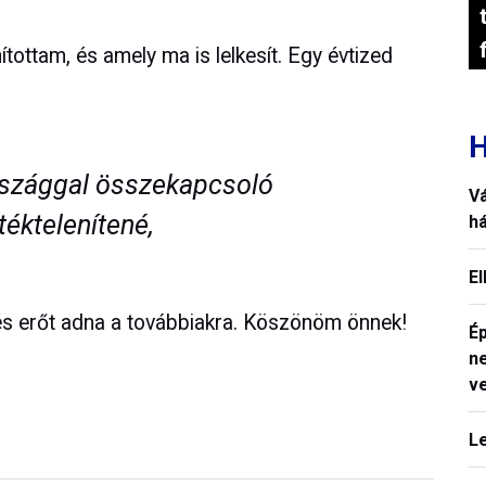
ttam, és amely ma is lelkesít. Egy évtized
H
rszággal összekapcsoló
V
ntéktelenítené,
h
E
 és erőt adna a továbbiakra. Köszönöm önnek!
Ép
n
v
L