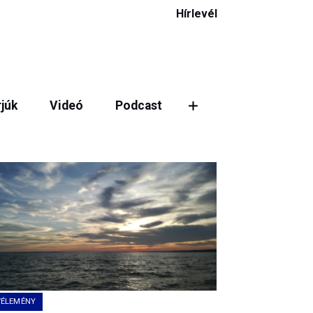
Hírlevél
rjúk
Videó
Podcast
ztás
VÉLEMÉNY