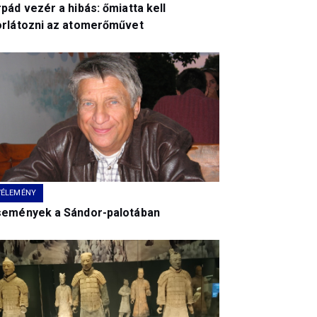
pád vezér a hibás: őmiatta kell
orlátozni az atomerőművet
VÉLEMÉNY
semények a Sándor-palotában