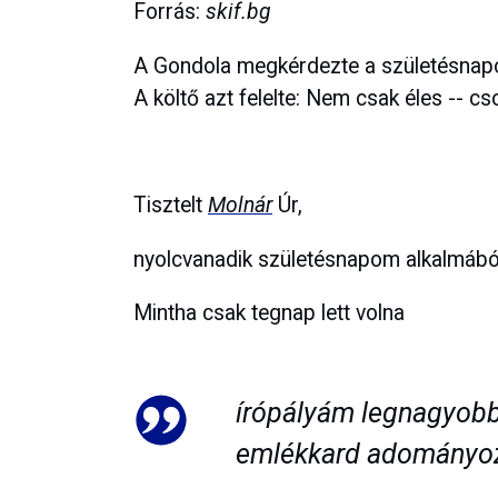
Forrás:
skif.bg
A Gondola megkérdezte a születésnapot
A költő azt felelte: Nem csak éles -- cso
Tisztelt
Molnár
Úr,
nyolcvanadik születésnapom alkalmából
Mintha csak tegnap lett volna
írópályám legnagyobb 
emlékkard adományo