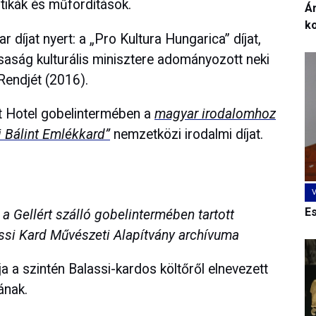
tikák és műfordítások.
Ár
k
r díjat nyert: a „Pro Kultura Hungarica” díjat,
aság kulturális minisztere adományozott neki
endjét (2016).
rt Hotel gobelintermében a
magyar irodalomhoz
i Bálint Emlékkard”
nemzetközi irodalmi díjat.
E
 a Gellért szálló gobelintermében tartott
assi Kard Művészeti Alapítvány archívuma
tja a szintén Balassi-kardos költőről elnevezett
ának.