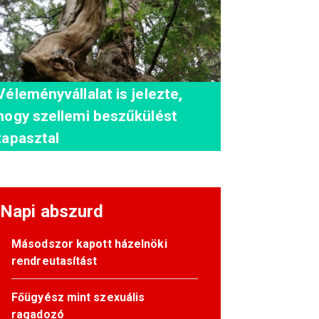
Véleményvállalat is jelezte,
hogy szellemi beszűkülést
tapasztal
Napi abszurd
Másodszor kapott házelnöki
rendreutasítást
Főügyész mint szexuális
ragadozó