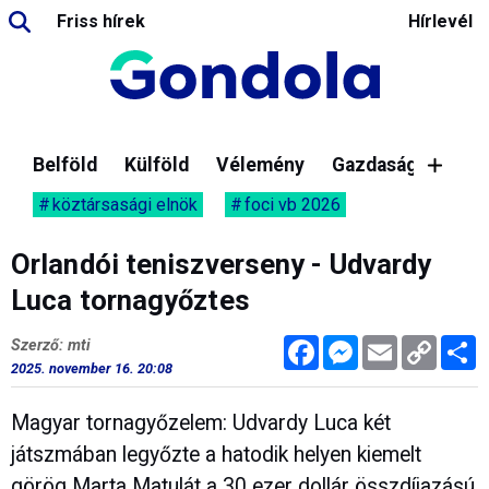
Friss hírek
Hírlevél
Belföld
Külföld
Vélemény
Gazdaság
köztársasági elnök
foci vb 2026
Orlandói teniszverseny - Udvardy
Luca tornagyőztes
Facebook
Messenger
Email
Copy
M
Szerző: mti
Link
2025. november 16. 20:08
Magyar tornagyőzelem: Udvardy Luca két
játszmában legyőzte a hatodik helyen kiemelt
görög Marta Matulát a 30 ezer dollár összdíjazású