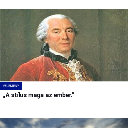
VÉLEMÉNY
„A stílus maga az ember.”