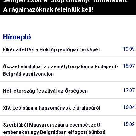
Semjén Zsolt a "Stop Önkény!" tüntetésen:
A rágalmazóknak felelniük kell!
Hírnapló
19:09
Elkészítették a Hold új geológiai térképét
18:07
Ősszel elindulhat a személyforgalom a Budapest-
Belgrád vasútvonalon
17:07
Hétrétország fesztivál az Őrségben
16:04
XIV. Leó pápa a hagyományok elárulásáról
15:02
Szerbiából Magyarországra csempészett
embereket egy Belgrádban elfogott bűnöző