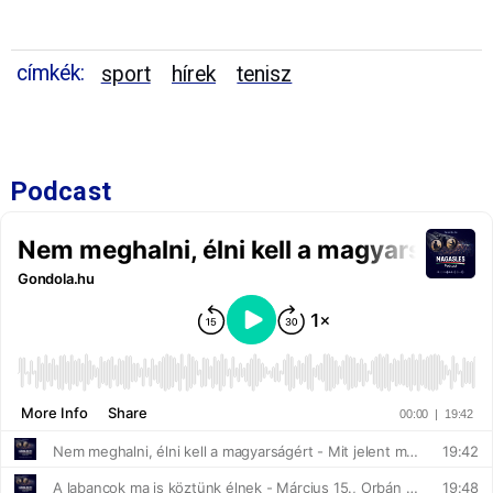
címkék:
sport
hírek
tenisz
Podcast