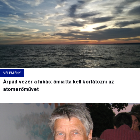
VÉLEMÉNY
Árpád vezér a hibás: őmiatta kell korlátozni az
atomerőművet