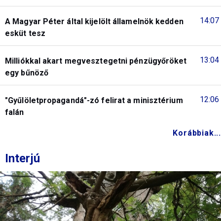
14:07
A Magyar Péter által kijelölt államelnök kedden
esküt tesz
13:04
Milliókkal akart megvesztegetni pénzügyőröket
egy bűnöző
12:06
"Gyűlöletpropagandá"-zó felirat a minisztérium
falán
Korábbiak...
Interjú