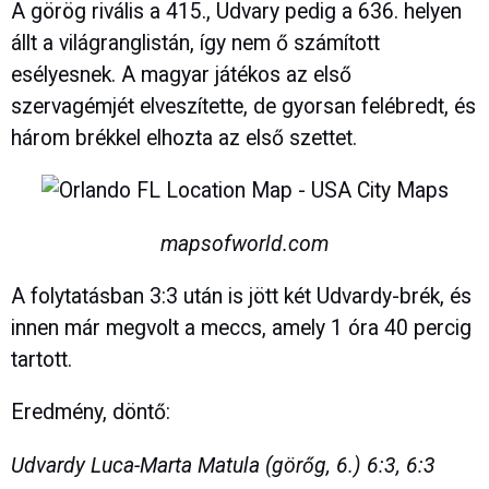
A görög rivális a 415., Udvary pedig a 636. helyen
állt a világranglistán, így nem ő számított
esélyesnek. A magyar játékos az első
szervagémjét elveszítette, de gyorsan felébredt, és
három brékkel elhozta az első szettet.
mapsofworld.com
A folytatásban 3:3 után is jött két Udvardy-brék, és
innen már megvolt a meccs, amely 1 óra 40 percig
tartott.
Eredmény, döntő:
Udvardy Luca-Marta Matula (görőg, 6.) 6:3, 6:3