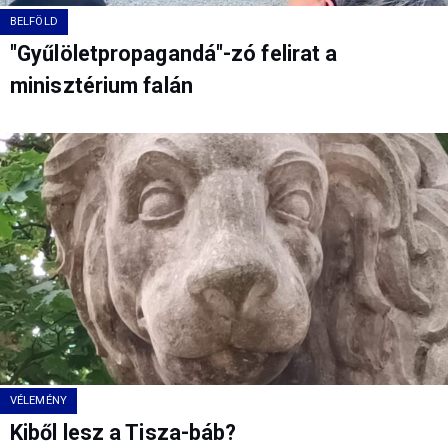
BELFÖLD
"Gyűlöletpropagandá"-zó felirat a
minisztérium falán
VÉLEMÉNY
Kiből lesz a Tisza-báb?