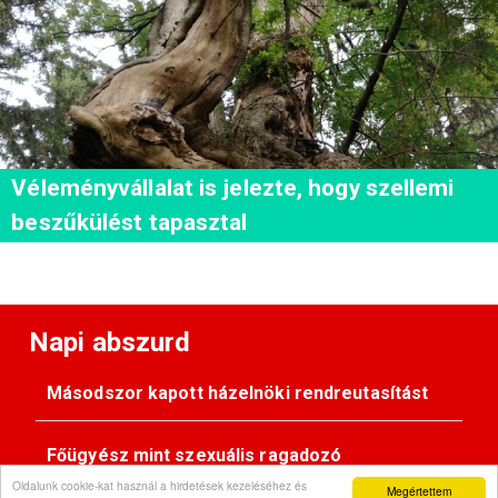
Véleményvállalat is jelezte, hogy szellemi
beszűkülést tapasztal
Napi abszurd
Másodszor kapott házelnöki rendreutasítást
Főügyész mint szexuális ragadozó
Oldalunk cookie-kat használ a hirdetések kezeléséhez és
Megértettem