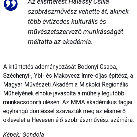
Az elismerést Halassy Csilla
szobrászművész vehette át, akinek
több évtizedes kulturális és
művészetszervező munkásságát
méltatta az akadémia.
A kitüntetés adományozását Bodonyi Csaba,
Széchenyi-, Ybl- és Makovecz Imre-díjas építész, a
Magyar Művészeti Akadémia Miskolci Regionális
Műhelyének elnöke javasolta a műhely legutóbbi
munkacsoporti ülésén. Az MMA akadémikus tagjai
egyhangú döntéssel szavazták meg az elismerő
oklevelet a Hevesen élő szobrászművész számára.
Képek: Gondola