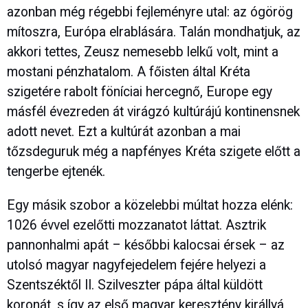
azonban még régebbi fejleményre utal: az ógörög
mítoszra, Európa elrablására. Talán mondhatjuk, az
akkori tettes, Zeusz nemesebb lelkű volt, mint a
mostani pénzhatalom. A főisten által Kréta
szigetére rabolt föníciai hercegnő, Europe egy
másfél évezreden át virágzó kultúrájú kontinensnek
adott nevet. Ezt a kultúrát azonban a mai
tőzsdeguruk még a napfényes Kréta szigete előtt a
tengerbe ejtenék.
Egy másik szobor a közelebbi múltat hozza elénk:
1026 évvel ezelőtti mozzanatot láttat. Asztrik
pannonhalmi apát – későbbi kalocsai érsek – az
utolsó magyar nagyfejedelem fejére helyezi a
Szentszéktől II. Szilveszter pápa által küldött
koronát, s így az első magyar keresztény királlyá