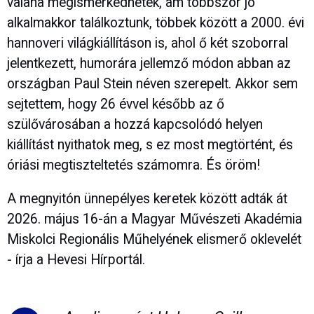
valaha megismerkedhetek, ám többször jó
alkalmakkor találkoztunk, többek között a 2000. évi
hannoveri világkiállításon is, ahol ő két szoborral
jelentkezett, humorára jellemző módon abban az
országban Paul Stein néven szerepelt. Akkor sem
sejtettem, hogy 26 évvel később az ő
szülővárosában a hozzá kapcsolódó helyen
kiállítást nyithatok meg, s ez most megtörtént, és
óriási megtiszteltetés számomra. És öröm!
A megnyitón ünnepélyes keretek között adták át
2026. május 16-án a Magyar Művészeti Akadémia
Miskolci Regionális Műhelyének elismerő oklevelét
- írja a Hevesi Hírportál.