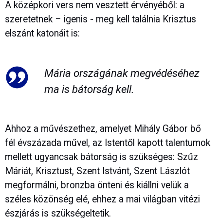
A középkori vers nem vesztett érvényéből: a
szeretetnek – igenis - meg kell találnia Krisztus
elszánt katonáit is:
Mária országának megvédéséhez
ma is bátorság kell.
Ahhoz a művészethez, amelyet Mihály Gábor bő
fél évszázada művel, az Istentől kapott talentumok
mellett ugyancsak bátorság is szükséges: Szűz
Máriát, Krisztust, Szent Istvánt, Szent Lászlót
megformálni, bronzba önteni és kiállni velük a
széles közönség elé, ehhez a mai világban vitézi
észjárás is szükségeltetik.