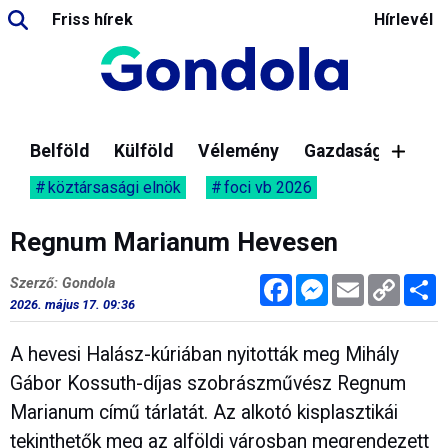
Friss hírek
Hírlevél
Belföld
Külföld
Vélemény
Gazdaság
köztársasági elnök
foci vb 2026
Regnum Marianum Hevesen
Facebook
Messenger
Email
Copy
M
Szerző: Gondola
Link
2026. május 17. 09:36
A hevesi Halász-kúriában nyitották meg Mihály
Gábor Kossuth-díjas szobrászművész Regnum
Marianum című tárlatát. Az alkotó kisplasztikái
tekinthetők meg az alföldi városban megrendezett