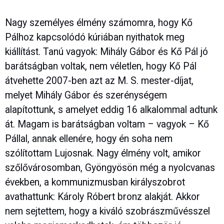
Nagy személyes élmény számomra, hogy Kő
Pálhoz kapcsolódó kúriában nyithatok meg
kiállítást. Tanú vagyok: Mihály Gábor és Kő Pál jó
barátságban voltak, nem véletlen, hogy Kő Pál
átvehette 2007-ben azt az M. S. mester-díjat,
melyet Mihály Gábor és szerénységem
alapítottunk, s amelyet eddig 16 alkalommal adtunk
át. Magam is barátságban voltam – vagyok – Kő
Pállal, annak ellenére, hogy én soha nem
szólítottam Lujosnak. Nagy élmény volt, amikor
szőlővárosomban, Gyöngyösön még a nyolcvanas
években, a kommunizmusban királyszobrot
avathattunk: Károly Róbert bronz alakját. Akkor
nem sejtettem, hogy a kiváló szobrászművésszel