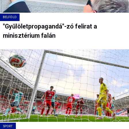
BELFÖLD
"Gyűlöletpropagandá"-zó felirat a
minisztérium falán
SPORT