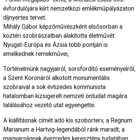
évfordulójára kiírt nemzetközi emlékműpályázaton
díjnyertes tervet.
Mihály Gábor képzőművészként elsősorban a
köztéri szobrászatban alakította életművét:
Nyugat-Európa és Ázsia több pontján is
emelkednek remekművei,
Történelmünk nagyjairól, sorsfordító eseményeiről,
a Szent Koronáról alkotott monumentális
szobraival a sok évtizedes kommunista
hatalomban kizsigerelt nemzeti öntudat magára
találásához vezető utat egyengette.
A kiállításnak címét adó kis szoborterv, a Regnum
Marianum a Hartvig-legendából ránk maradt, a
magyarságnak évezredes keresztény tudatában