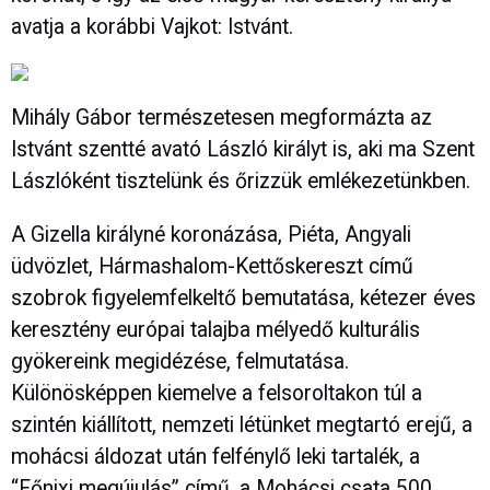
avatja a korábbi Vajkot: Istvánt.
Mihály Gábor természetesen megformázta az
Istvánt szentté avató László királyt is, aki ma Szent
Lászlóként tisztelünk és őrizzük emlékezetünkben.
A Gizella királyné koronázása, Piéta, Angyali
üdvözlet, Hármashalom-Kettőskereszt című
szobrok figyelemfelkeltő bemutatása, kétezer éves
keresztény európai talajba mélyedő kulturális
gyökereink megidézése, felmutatása.
Különösképpen kiemelve a felsoroltakon túl a
szintén kiállított, nemzeti létünket megtartó erejű, a
mohácsi áldozat után felfénylő leki tartalék, a
“Főnixi megújulás” című, a Mohácsi csata 500.