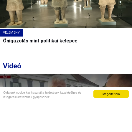
VÉLEMÉNY
Önigazolás mint politikai kelepce
Videó
Oldalunk cookie-kat használ a hirdetések kezeléséhez és
Megértettem
látogatási statisztikák gyűjtéséhez.