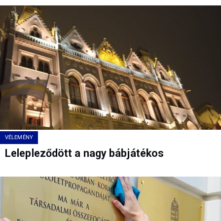
VÉLEMÉNY
Lelepleződött a nagy bábjátékos