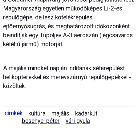
Magyarország egyetlen működőképes Li-2-es
repülőgépe, de lesz kötelékrepülés,
ejtőernyősugrás, és meghatározott időközönként
beindítják egy Tupoljev A-3 aeroszán (légcsavaros
kétéltű jármű) motorját.
A majális mindkét napján indítanak sétarepülést
helikopterekkel és merevszárnyú repülőgépekkel -
közölték.
címkék:
kultúra
majális
kadarkút
besenyei péter
vári gyula