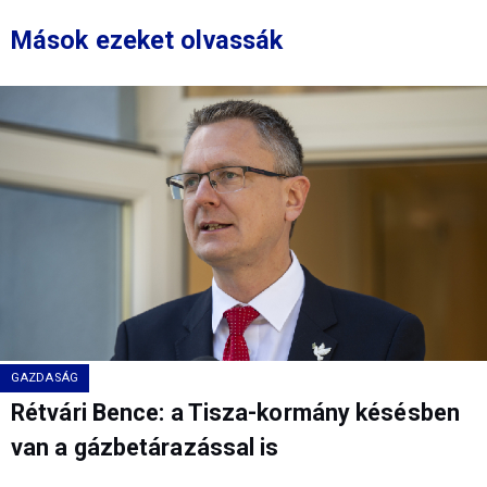
Mások ezeket olvassák
GAZDASÁG
Rétvári Bence: a Tisza-kormány késésben
van a gázbetárazással is