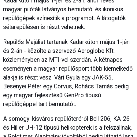
Kadarkúton május 1-jén és 2-án, ahol neves
magyar pilóták látványos bemutatói és ikonikus
repülőgépek színesítik a programot. A látogatók
sétarepülésen is részt vehetnek.
Repülős Majálist tartanak Kadarkúton május 1-jén
és 2-án - közölte a szervező Aeroglobe Kft.
közleményben az MTI-vel szerdán. A kétnapos
eseményen a magyar repülősport több kiemelkedő
alakja is részt vesz: Vári Gyula egy JAK-55,
Besenyei Péter egy Corvus, Rohács Tamás pedig
egy magyar fejlesztésű GenPro típusú
repülőgéppel tart bemutatót.
A somogyi kisváros repülőteréről Bell 206, KA-26
és Hiller UH-12 típusú helikopterek is a felszállnak,
a Goldtimer Alapítvány jóvoltából pedig látható lesz