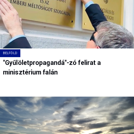
BELFÖLD
"Gyűlöletpropagandá"-zó felirat a
minisztérium falán