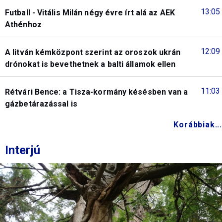
13:05
Futball - Vitális Milán négy évre írt alá az AEK
Athénhoz
12:09
A litván kémközpont szerint az oroszok ukrán
drónokat is bevethetnek a balti államok ellen
11:03
Rétvári Bence: a Tisza-kormány késésben van a
gázbetárazással is
Korábbiak...
Interjú