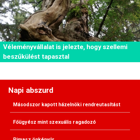
Véleményvállalat is jelezte, hogy szellemi
beszűkülést tapasztal
Napi abszurd
Másodszor kapott házelnöki rendreutasítást
Főügyész mint szexuális ragadozó
Pimasz önkényúr