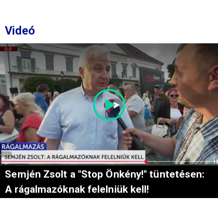
Videó
Semjén Zsolt a "Stop Önkény!" tüntetésen:
A rágalmazóknak felelniük kell!