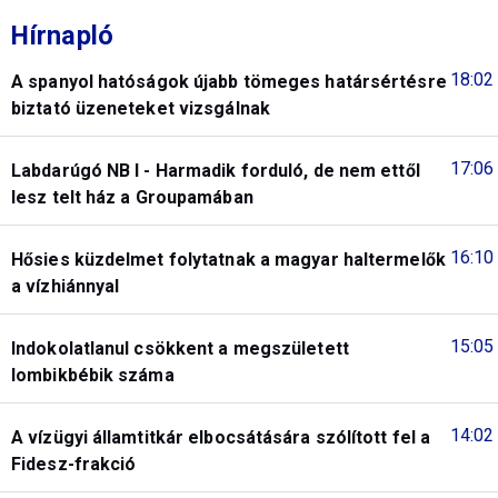
Hírnapló
18:02
A spanyol hatóságok újabb tömeges határsértésre
biztató üzeneteket vizsgálnak
17:06
Labdarúgó NB I - Harmadik forduló, de nem ettől
lesz telt ház a Groupamában
16:10
Hősies küzdelmet folytatnak a magyar haltermelők
a vízhiánnyal
15:05
Indokolatlanul csökkent a megszületett
lombikbébik száma
14:02
A vízügyi államtitkár elbocsátására szólított fel a
Fidesz-frakció