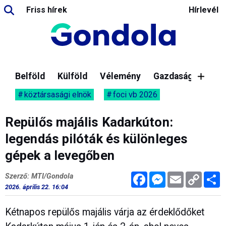
Friss hírek
Hírlevél
Belföld
Külföld
Vélemény
Gazdaság
köztársasági elnök
foci vb 2026
Repülős majális Kadarkúton:
legendás pilóták és különleges
gépek a levegőben
Facebook
Messenger
Email
Copy
M
Szerző: MTI/Gondola
Link
2026. április 22. 16:04
Kétnapos repülős majális várja az érdeklődőket