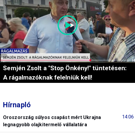
Semjén Zsolt a "Stop Önkény!" tüntetésen:
A rágalmazóknak felelniük kell!
Hírnapló
14:06
Oroszország súlyos csapást mért Ukrajna
legnagyobb olajkitermelő vállalatára