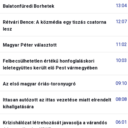
13:04
Balatonfüredi Borhetek
12:07
Rétvári Bence: A közmédia egy tiszás csatorna
lesz
11:02
Magyar Péter választott
10:03
Felbecsülhetetlen értékű honfoglaláskori
leletegyüttes került elő Pest vármegyében
09:10
Az első magyar óriás-toronyugró
08:08
Ittasan autózott az ittas vezetése miatt elrendelt
kihallgatására
06:01
Krízishálózat létrehozását javasolja a várandós