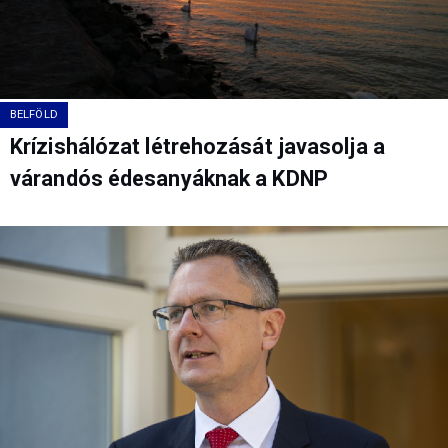
BELFÖLD
Krízishálózat létrehozását javasolja a
várandós édesanyáknak a KDNP