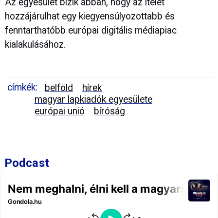
Az egyesület bízik abban, hogy az ítélet
hozzájárulhat egy kiegyensúlyozottabb és
fenntarthatóbb európai digitális médiapiac
kialakulásához.
címkék:
belföld
hírek
magyar lapkiadók egyesülete
európai unió
bíróság
Podcast