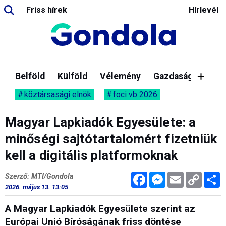
Friss hírek
Hírlevél
Belföld
Külföld
Vélemény
Gazdaság
köztársasági elnök
foci vb 2026
Magyar Lapkiadók Egyesülete: a
minőségi sajtótartalomért fizetniük
kell a digitális platformoknak
Facebook
Messenger
Email
Copy
M
Szerző: MTI/Gondola
Link
2026. május 13. 13:05
A Magyar Lapkiadók Egyesülete szerint az
Európai Unió Bíróságának friss döntése