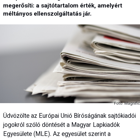
megerősíti: a sajtótartalom érték, amelyért
méltányos ellenszolgáltatás jár.
Fotó: Magnific
Üdvözölte az Európai Unió Bíróságának sajtókiadói
jogokról szóló döntését a Magyar Lapkiadók
Egyesülete (MLE). Az egyesület szerint a