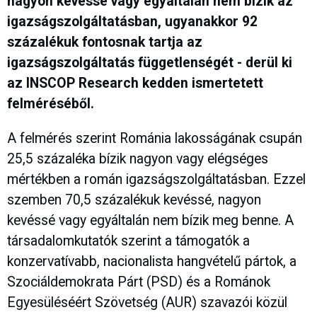
nagyon kevéssé vagy egyáltalán nem bízik az
igazságszolgáltatásban, ugyanakkor 92
százalékuk fontosnak tartja az
igazságszolgáltatás függetlenségét - derül ki
az INSCOP Research kedden ismertetett
felméréséből.
A felmérés szerint Románia lakosságának csupán
25,5 százaléka bízik nagyon vagy elégséges
mértékben a román igazságszolgáltatásban. Ezzel
szemben 70,5 százalékuk kevéssé, nagyon
kevéssé vagy egyáltalán nem bízik meg benne. A
társadalomkutatók szerint a támogatók a
konzervatívabb, nacionalista hangvételű pártok, a
Szociáldemokrata Párt (PSD) és a Románok
Egyesüléséért Szövetség (AUR) szavazói közül