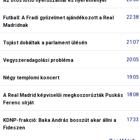
Az ötös lottó nyerőszámai és nyereményei
22:38
Futball: A Fradi győzelmet ajándékozott a Real
Madridnak
21:07
Tojást dobáltak a parlament ülésén
20:05
Vegyszeradagolási probléma
19:05
Négy templomi koncert
18:08
A Real Madrid képviselői megkoszorúzták Puskás
Ferenc sírját
17:33
KDNP-frakció: Baka András bosszút akar állni a
Fideszen