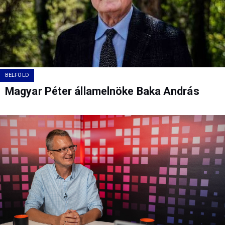
BELFÖLD
Magyar Péter államelnöke Baka András