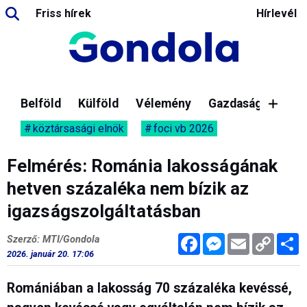
Friss hírek
Hírlevél
Belföld
Külföld
Vélemény
Gazdaság
köztársasági elnök
foci vb 2026
Felmérés: Románia lakosságának
hetven százaléka nem bízik az
igazságszolgáltatásban
Facebook
Messenger
Email
Copy
M
Szerző: MTI/Gondola
Link
2026. január 20. 17:06
Romániában a lakosság 70 százaléka kevéssé,