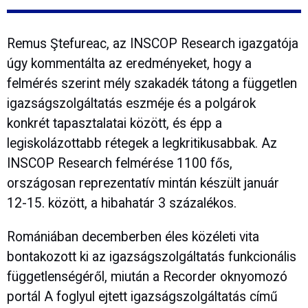
Remus Ştefureac, az INSCOP Research igazgatója
úgy kommentálta az eredményeket, hogy a
felmérés szerint mély szakadék tátong a független
igazságszolgáltatás eszméje és a polgárok
konkrét tapasztalatai között, és épp a
legiskolázottabb rétegek a legkritikusabbak. Az
INSCOP Research felmérése 1100 fős,
országosan reprezentatív mintán készült január
12-15. között, a hibahatár 3 százalékos.
Romániában decemberben éles közéleti vita
bontakozott ki az igazságszolgáltatás funkcionális
függetlenségéről, miután a Recorder oknyomozó
portál A foglyul ejtett igazságszolgáltatás című