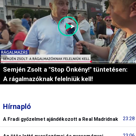
Semjén Zsolt a "Stop Önkény!" tüntetésen:
A rágalmazóknak felelniük kell!
Hírnapló
23:28
A Fradi győzelmet ajándékozott a Real Madridnak
23:06