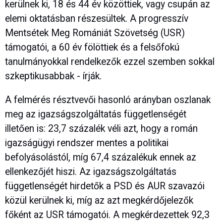
kerülnek ki, 18 és 44 év közöttiek, vagy csupán az
elemi oktatásban részesültek. A progresszív
Mentsétek Meg Romániát Szövetség (USR)
támogatói, a 60 év fölöttiek és a felsőfokú
tanulmányokkal rendelkezők ezzel szemben sokkal
szkeptikusabbak - írják.
A felmérés résztvevői hasonló arányban oszlanak
meg az igazságszolgáltatás függetlenségét
illetően is: 23,7 százalék véli azt, hogy a román
igazságügyi rendszer mentes a politikai
befolyásolástól, míg 67,4 százalékuk ennek az
ellenkezőjét hiszi. Az igazságszolgáltatás
függetlenségét hirdetők a PSD és AUR szavazói
közül kerülnek ki, míg az azt megkérdőjelezők
főként az USR támogatói. A megkérdezettek 92,3