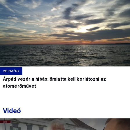
VÉLEMÉNY
Árpád vezér a hibás: őmiatta kell korlátozni az
atomerőművet
Videó