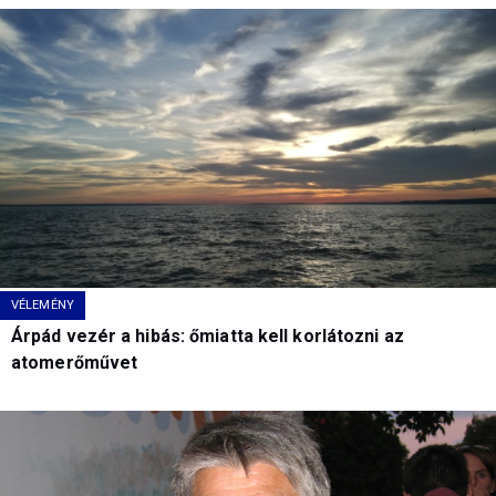
VÉLEMÉNY
Árpád vezér a hibás: őmiatta kell korlátozni az
atomerőművet