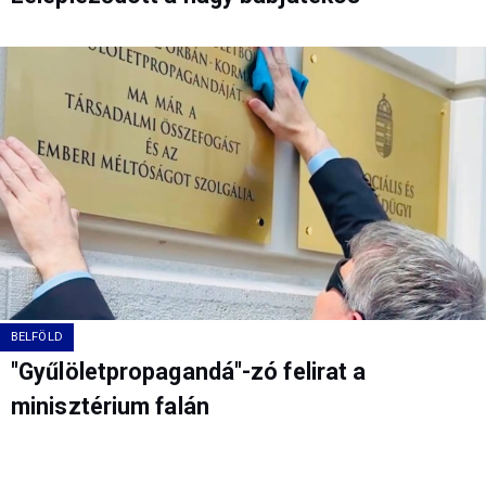
BELFÖLD
"Gyűlöletpropagandá"-zó felirat a
minisztérium falán