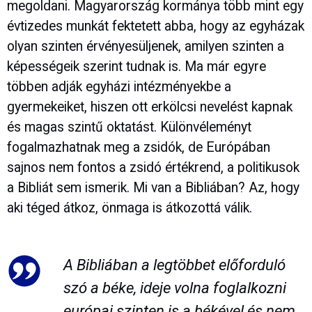
megoldani. Magyarország kormánya több mint egy
évtizedes munkát fektetett abba, hogy az egyházak
olyan szinten érvényesüljenek, amilyen szinten a
képességeik szerint tudnak is. Ma már egyre
többen adják egyházi intézményekbe a
gyermekeiket, hiszen ott erkölcsi nevelést kapnak
és magas szintű oktatást. Különvéleményt
fogalmazhatnak meg a zsidók, de Európában
sajnos nem fontos a zsidó értékrend, a politikusok
a Bibliát sem ismerik. Mi van a Bibliában? Az, hogy
aki téged átkoz, önmaga is átkozottá válik.
A Bibliában a legtöbbet előforduló
szó a béke, ideje volna foglalkozni
európai szinten is a békével és nem