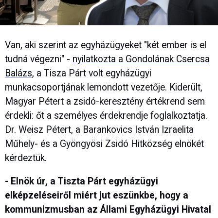
Van, aki szerint az egyházügyeket "két ember is el
tudná végezni" -
nyilatkozta a Gondolának Csercsa
Balázs
, a Tisza Párt volt egyházügyi
munkacsoportjának lemondott vezetője. Kiderült,
Magyar Pétert a zsidó-keresztény értékrend sem
érdekli: őt a személyes érdekrendje foglalkoztatja.
Dr. Weisz Pétert, a Barankovics István Izraelita
Műhely- és a Gyöngyösi Zsidó Hitközség elnökét
kérdeztük.
- Elnök úr, a Tiszta Párt egyházügyi
elképzeléseiről miért jut eszünkbe, hogy a
kommunizmusban az Állami Egyházügyi Hivatal