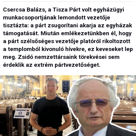
Csercsa Balázs, a Tisza Párt volt egyházügyi
munkacsoportjának lemondott vezetője
tisztázta: a párt zsugorítani akarja az egyházak
támogatását. Miután emlékezetünkben él, hogy
a párt szélsőséges vezetője platóról rikoltozott
a templomból kivonuló hívekre, ez keveseket lep
meg. Zsidó nemzettársaink törekvései sem
érdeklik az extrém pártvezetőséget.