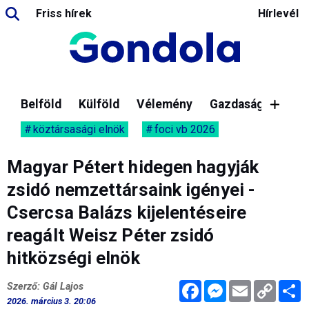
Friss hírek
Hírlevél
Belföld
Külföld
Vélemény
Gazdaság
köztársasági elnök
foci vb 2026
Magyar Pétert hidegen hagyják
zsidó nemzettársaink igényei -
Csercsa Balázs kijelentéseire
reagált Weisz Péter zsidó
hitközségi elnök
Facebook
Messenger
Email
Copy
M
Szerző: Gál Lajos
Link
2026. március 3. 20:06