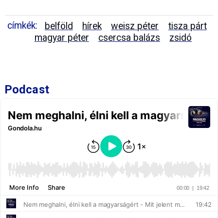
címkék:
belföld
hírek
weisz péter
tisza párt
magyar péter
csercsa balázs
zsidó
Podcast