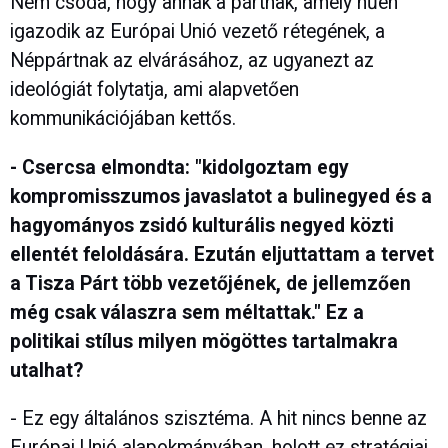
Nem csoda, hogy annak a pártnak, amely hűen
igazodik az Európai Unió vezető rétegének, a
Néppártnak az elvárásához, az ugyanezt az
ideológiát folytatja, ami alapvetően
kommunikációjában kettős.
- Csercsa elmondta: "kidolgoztam egy
kompromisszumos javaslatot a bulinegyed és a
hagyományos zsidó kulturális negyed közti
ellentét feloldására. Ezután eljuttattam a tervet
a Tisza Párt több vezetőjének, de jellemzően
még csak válaszra sem méltattak." Ez a
politikai stílus milyen mögöttes tartalmakra
utalhat?
- Ez egy általános szisztéma. A hit nincs benne az
Európai Unió alapokmányában, holott ez stratégiai