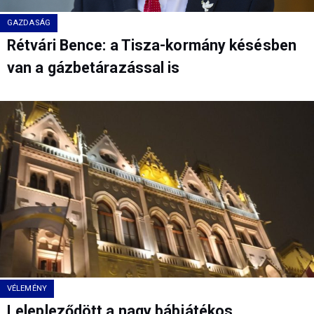
GAZDASÁG
Rétvári Bence: a Tisza-kormány késésben
van a gázbetárazással is
VÉLEMÉNY
Lelepleződött a nagy bábjátékos