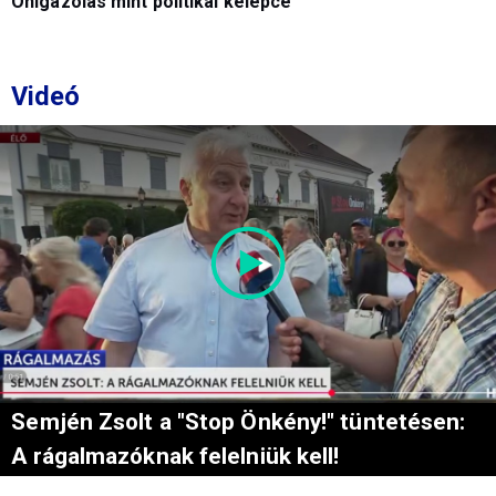
Önigazolás mint politikai kelepce
Videó
Semjén Zsolt a "Stop Önkény!" tüntetésen:
A rágalmazóknak felelniük kell!