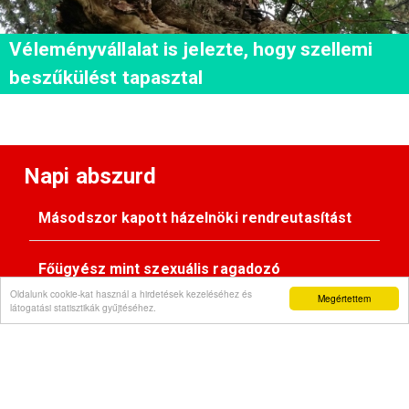
Véleményvállalat is jelezte, hogy szellemi
beszűkülést tapasztal
Napi abszurd
Másodszor kapott házelnöki rendreutasítást
Főügyész mint szexuális ragadozó
Oldalunk cookie-kat használ a hirdetések kezeléséhez és
Megértettem
látogatási statisztikák gyűjtéséhez.
Pimasz önkényúr