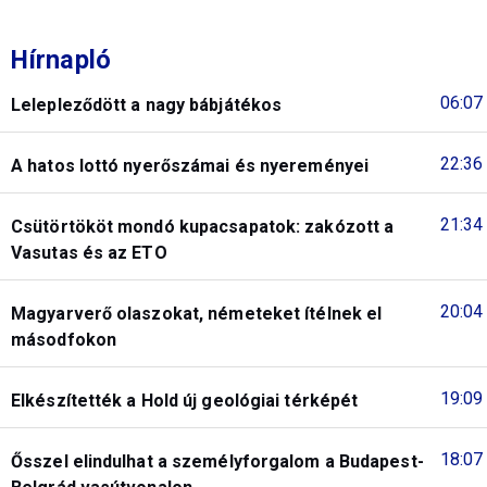
Hírnapló
06:07
Lelepleződött a nagy bábjátékos
22:36
A hatos lottó nyerőszámai és nyereményei
21:34
Csütörtököt mondó kupacsapatok: zakózott a
Vasutas és az ETO
20:04
Magyarverő olaszokat, németeket ítélnek el
másodfokon
19:09
Elkészítették a Hold új geológiai térképét
18:07
Ősszel elindulhat a személyforgalom a Budapest-