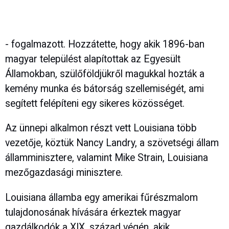
- fogalmazott. Hozzátette, hogy akik 1896-ban
magyar települést alapítottak az Egyesült
Államokban, szülőföldjükről magukkal hozták a
kemény munka és bátorság szellemiségét, ami
segített felépíteni egy sikeres közösséget.
Az ünnepi alkalmon részt vett Louisiana több
vezetője, köztük Nancy Landry, a szövetségi állam
államminisztere, valamint Mike Strain, Louisiana
mezőgazdasági minisztere.
Louisiana államba egy amerikai fűrészmalom
tulajdonosának hívására érkeztek magyar
gazdálkodók a XIX. század végén, akik