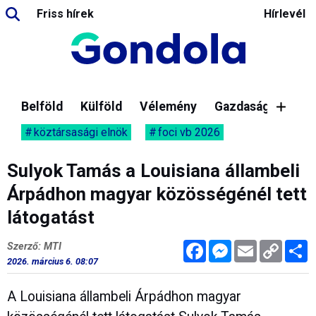
Friss hírek
Hírlevél
Belföld
Külföld
Vélemény
Gazdaság
köztársasági elnök
foci vb 2026
Sulyok Tamás a Louisiana állambeli
Árpádhon magyar közösségénél tett
látogatást
Facebook
Messenger
Email
Copy
M
Szerző: MTI
Link
2026. március 6. 08:07
A Louisiana állambeli Árpádhon magyar