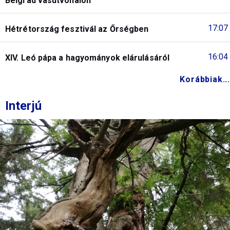
Belgrád vasútvonalon
17:07
Hétrétország fesztivál az Őrségben
16:04
XIV. Leó pápa a hagyományok elárulásáról
Korábbiak...
Interjú