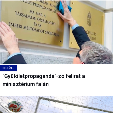
BELFÖLD
"Gyűlöletpropagandá"-zó felirat a
minisztérium falán