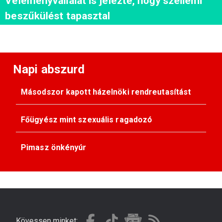
Véleményvállalat is jelezte, hogy szellemi
beszűkülést tapasztal
Napi abszurd
Másodszor kapott házelnöki rendreutasítást
Főügyész mint szexuális ragadozó
Pimasz önkényúr
Kövessen minket: