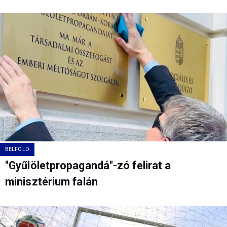
BELFÖLD
"Gyűlöletpropagandá"-zó felirat a
minisztérium falán