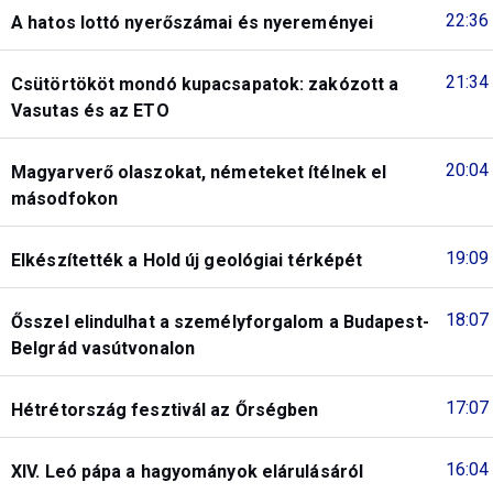
22:36
A hatos lottó nyerőszámai és nyereményei
21:34
Csütörtököt mondó kupacsapatok: zakózott a
Vasutas és az ETO
20:04
Magyarverő olaszokat, németeket ítélnek el
másodfokon
19:09
Elkészítették a Hold új geológiai térképét
18:07
Ősszel elindulhat a személyforgalom a Budapest-
Belgrád vasútvonalon
17:07
Hétrétország fesztivál az Őrségben
16:04
XIV. Leó pápa a hagyományok elárulásáról