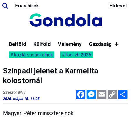
Friss hírek
Hírlevél
Belföld
Külföld
Vélemény
Gazdaság
köztársasági elnök
foci vb 2026
Színpadi jelenet a Karmelita
kolostornál
Facebook
Messenger
Email
Copy
M
Szerző: MTI
Link
2026. május 15. 11:05
Magyar Péter miniszterelnök