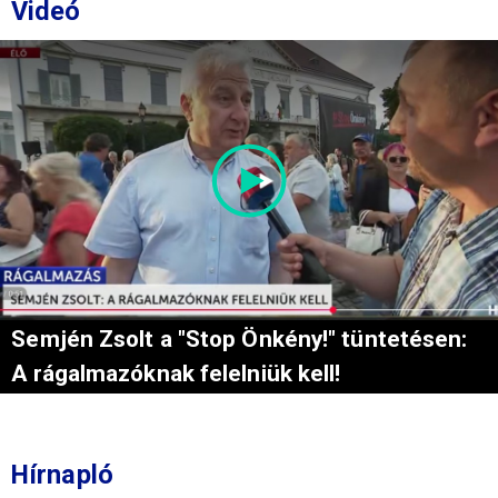
Videó
Semjén Zsolt a "Stop Önkény!" tüntetésen:
A rágalmazóknak felelniük kell!
Hírnapló