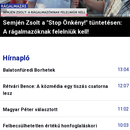
Semjén Zsolt a "Stop Önkény!" tüntetésen:
A rágalmazóknak felelniük kell!
Hírnapló
13:04
Balatonfüredi Borhetek
12:07
Rétvári Bence: A közmédia egy tiszás csatorna
lesz
11:02
Magyar Péter választott
10:03
Felbecsülhetetlen értékű honfoglaláskori