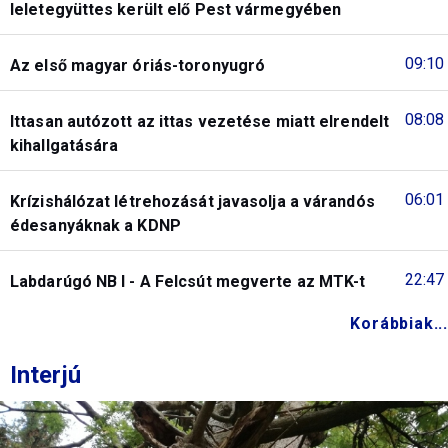
leletegyüttes került elő Pest vármegyében
09:10
Az első magyar óriás-toronyugró
08:08
Ittasan autózott az ittas vezetése miatt elrendelt
kihallgatására
06:01
Krízishálózat létrehozását javasolja a várandós
édesanyáknak a KDNP
22:47
Labdarúgó NB I - A Felcsút megverte az MTK-t
Korábbiak...
Interjú