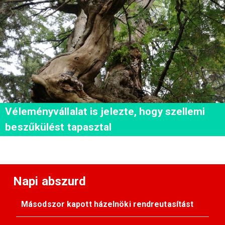
Véleményvállalat is jelezte, hogy szellemi
beszűkülést tapasztal
Napi abszurd
Másodszor kapott házelnöki rendreutasítást