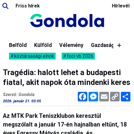
Friss hírek
Hírlevél
Belföld
Külföld
Vélemény
Gazdaság
köztársasági elnök
foci vb 2026
Tragédia: halott lehet a budapesti
fiatal, akit napok óta mindenki keres
Facebook
Messenger
Email
Copy
M
Szerző: Gondola
Link
2026. január 21. 03:05
Az MTK Park Teniszklubon keresztül
megszólalt a január 17-én hajnalban eltűnt, 18
éves Egressy Mátyás családja, és