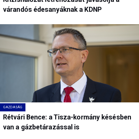
várandós édesanyáknak a KDNP
GAZDASÁG
Rétvári Bence: a Tisza-kormány késésben
van a gázbetárazással is