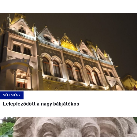
VÉLEMÉNY
Lelepleződött a nagy bábjátékos