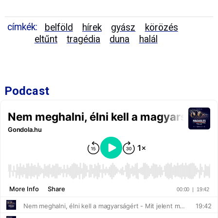
címkék:
belföld
hírek
gyász
körözés
eltűnt
tragédia
duna
halál
Podcast