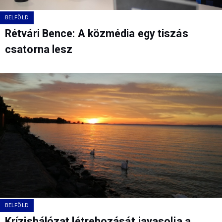
BELFÖLD
Rétvári Bence: A közmédia egy tiszás
csatorna lesz
BELFÖLD
Krízishálózat létrehozását javasolja a