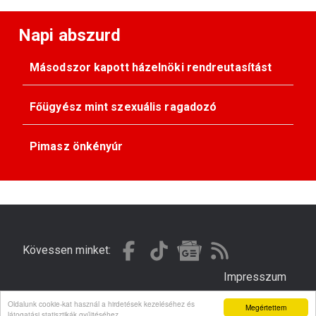
Napi abszurd
Másodszor kapott házelnöki rendreutasítást
Főügyész mint szexuális ragadozó
Pimasz önkényúr
Kövessen minket:
Impresszum
Oldalunk cookie-kat használ a hirdetések kezeléséhez és
Megértettem
© Gondola 2026 - Minden jog fenntartva
látogatási statisztikák gyűjtéséhez.