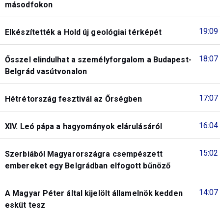
másodfokon
19:09
Elkészítették a Hold új geológiai térképét
18:07
Ősszel elindulhat a személyforgalom a Budapest-
Belgrád vasútvonalon
17:07
Hétrétország fesztivál az Őrségben
16:04
XIV. Leó pápa a hagyományok elárulásáról
15:02
Szerbiából Magyarországra csempészett
embereket egy Belgrádban elfogott bűnöző
14:07
A Magyar Péter által kijelölt államelnök kedden
esküt tesz