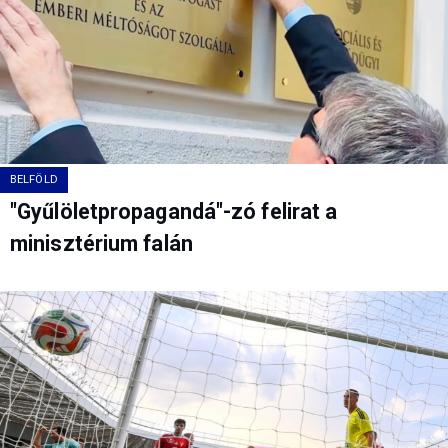
BELFÖLD
"Gyűlöletpropagandá"-zó felirat a
minisztérium falán