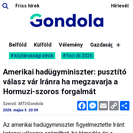
Friss hírek
Hírlevél
Belföld
Külföld
Vélemény
Gazdaság
köztársasági elnök
foci vb 2026
Amerikai hadügyminiszter: pusztító
válasz vár Iránra ha megzavarja a
Hormuzi-szoros forgalmát
Facebook
Messenger
Email
Copy
M
Szerző: MTI/Gondola
Link
2026. május 5. 20:09
Az amerikai hadügyminiszter figyelmeztette Iránt: