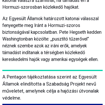
katonai válaszra számíthat, ha támadás éri a
Hormuzi-szorosban közlekedő hajókat.
Az Egyesült Államok határozott katonai válasszal
fenyegette meg Iránt a Hormuzi-szoros
biztonságával kapcsolatban. Pete Hegseth kedden
Washingtonban közölte: „pusztító tűzerővel”
néznek szembe azok az iráni erők, amelyek
támadást indítanak a térségben közlekedő
kereskedelmi hajók vagy amerikai egységek ellen.
A Pentagon tájékoztatása szerint az Egyesült
Államok elindította a Szabadság Projekt nevű
műveletet, amelynek célja a hajózási útvonalak
védelme.