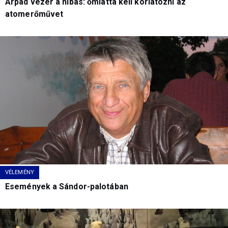
Árpád vezér a hibás: őmiatta kell korlátozni az
atomerőművet
VÉLEMÉNY
Események a Sándor-palotában