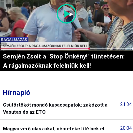
Semjén Zsolt a "Stop Önkény!" tüntetésen:
A rágalmazóknak felelniük kell!
Hírnapló
21:34
Csütörtököt mondó kupacsapatok: zakózott a
Vasutas és az ETO
20:04
Magyarverő olaszokat, németeket ítélnek el