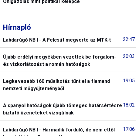
Önigazolás mint politikai kelepce
Hírnapló
22:47
Labdarúgó NB I - A Felcsút megverte az MTK-t
20:03
Újabb erdélyi megyékben vezettek be forgalom-
és vízkorlátozást a román hatóságok
19:05
Legkevesebb 160 műalkotás tűnt el a flamand
nemzeti műgyűjteményből
18:02
A spanyol hatóságok újabb tömeges határsértésre
biztató üzeneteket vizsgálnak
17:06
Labdarúgó NB I - Harmadik forduló, de nem ettől