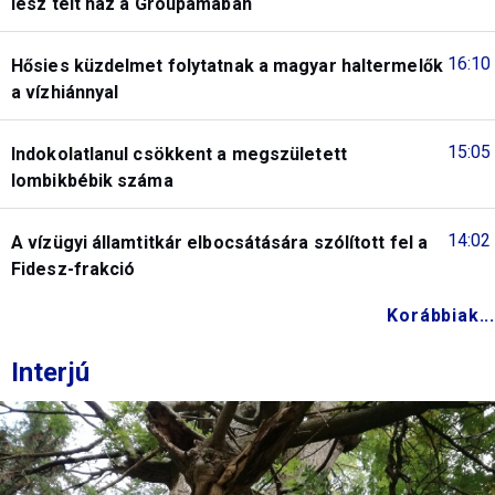
lesz telt ház a Groupamában
16:10
Hősies küzdelmet folytatnak a magyar haltermelők
a vízhiánnyal
15:05
Indokolatlanul csökkent a megszületett
lombikbébik száma
14:02
A vízügyi államtitkár elbocsátására szólított fel a
Fidesz-frakció
Korábbiak...
Interjú