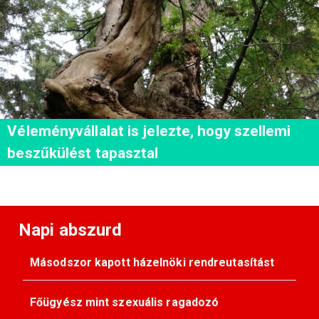
Véleményvállalat is jelezte, hogy szellemi
beszűkülést tapasztal
Napi abszurd
Másodszor kapott házelnöki rendreutasítást
Főügyész mint szexuális ragadozó