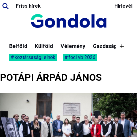
Friss hírek
Hírlevél
Belföld
Külföld
Vélemény
Gazdaság
köztársasági elnök
foci vb 2026
POTÁPI ÁRPÁD JÁNOS