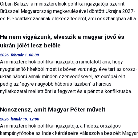
Orbán Balázs, a miniszterelnök politikai igazgatója szerint
Brüsszel Magyarország megkerülésével döntött Ukrajna 2027-
es EU-csatlakozásának előkészítéséről, ami összhangban áll a
Ha nem vigyázunk, elveszik a magyar jövő és
ukrán jólét lesz belőle
2026. február 1. 08:08
A miniszterelnök politikai igazgatója rámutatott arra, hogy
nyugtalanító hírekból most is bőven van: négy éve tart az orosz-
ukrán háború annak minden szenvedésével, az európai elit
pedig az "egyre nagyobb háborús lázában" a harcias
nyilatkozatai mellett önti a fegyvert és a pénzt a konfliktusba.
Nonszensz, amit Magyar Péter művelt
2026. január 19. 12:00
A miniszterelnök politikai igazgatója, a Fidesz országos
kampányfőnöke az Index kérdéseire válaszolva beszélt Magyar