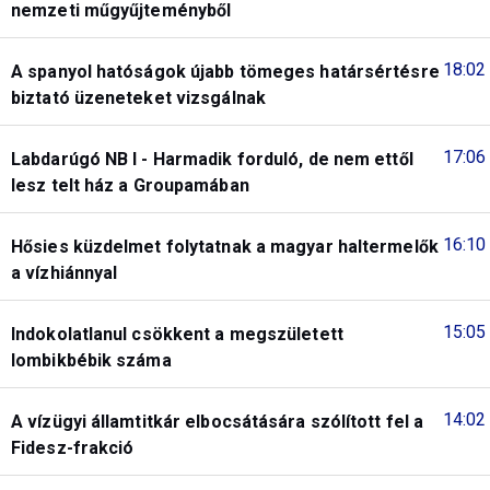
nemzeti műgyűjteményből
18:02
A spanyol hatóságok újabb tömeges határsértésre
biztató üzeneteket vizsgálnak
17:06
Labdarúgó NB I - Harmadik forduló, de nem ettől
lesz telt ház a Groupamában
16:10
Hősies küzdelmet folytatnak a magyar haltermelők
a vízhiánnyal
15:05
Indokolatlanul csökkent a megszületett
lombikbébik száma
14:02
A vízügyi államtitkár elbocsátására szólított fel a
Fidesz-frakció