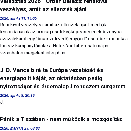
Választás 2026 - Orbán Balázs: rendkívül
veszélyes, amit az ellenzék ajánl
2026. április 11. 15:06
Rendkívül veszélyes, amit az ellenzék ajánl, mert ők
lemondanának az ország cselekvőképességének bizonyos
százalékáról egy "brüsszeli védőernyőért" cserébe - mondta a
Fidesz kampányfőnöke a Hetek YouTube-csatornáján
szombaton megjelent interjúban.
J. D. Vance bírálta Európa vezetését és
energiapolitikáját, az oktatásban pedig
nyitottságot és érdemalapú rendszert sürgetett
2026. április 8. 20:35
J.
Pánik a Tiszában - nem működik a mozgósítás
2026. március 23. 08:03