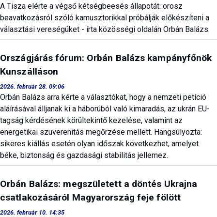
A Tisza elérte a végső kétségbeesés állapotát: orosz
beavatkozásról szóló kamusztorikkal próbálják előkészíteni a
választási vereségüket - írta közösségi oldalán Orbán Balázs.
Országjárás fórum: Orbán Balázs kampányfőnök
Kunszálláson
2026. február 28. 09:06
Orbán Balázs arra kérte a választókat, hogy a nemzeti petíció
aláírásával álljanak ki a háborúból való kimaradás, az ukrán EU-
tagság kérdésének körültekintő kezelése, valamint az
energetikai szuverenitás megőrzése mellett. Hangsúlyozta:
sikeres kiállás esetén olyan időszak következhet, amelyet
béke, biztonság és gazdasági stabilitás jellemez.
Orbán Balázs: megszületett a döntés Ukrajna
csatlakozásáról Magyarország feje fölött
2026. február 10. 14:35