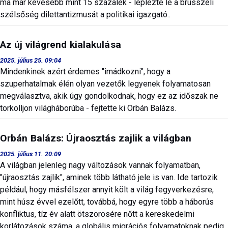
ma már kevesebb mint 15 százalék - leplezte le a brüsszeli
szélsőség dilettantizmusát a politikai igazgató..
Az új világrend kialakulása
2025. július 25. 09:04
Mindenkinek azért érdemes "imádkozni", hogy a
szuperhatalmak élén olyan vezetők legyenek folyamatosan
megválasztva, akik úgy gondolkodnak, hogy ez az időszak ne
torkolljon világháborúba - fejtette ki Orbán Balázs.
Orbán Balázs: Újraosztás zajlik a világban
2025. július 11. 20:09
A világban jelenleg nagy változások vannak folyamatban,
"újraosztás zajlik", aminek több látható jele is van. Ide tartozik
például, hogy másfélszer annyit költ a világ fegyverkezésre,
mint húsz évvel ezelőtt, továbbá, hogy egyre több a háborús
konfliktus, tíz év alatt ötszörösére nőtt a kereskedelmi
korlátozások száma, a globális migrációs folyamatoknak pedig