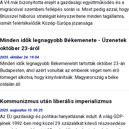
A V4 már bizonyította erejét a gazdasági együttműködés és a
migrációval szembeni fellépés során is. Most pedig azzal, hogy
Brüsszel háborús stratégiát kényszerítene minden tagállamra,
ismét felértékelődik Közép-Európa józansága.
Minden idők legnagyobb Békemenete - Üzenetek
október 23-áról
2025. október 24. 19:04
Minden idők legnagyobb Békemenetét tartották október 23-án
Budapesten, ahol azért vonultak az emberek véget nem érő
tömeget alkotva, hogy kinyilvánítsák: Magyarország a béke
oldalán áll.
Kommunizmus után liberális imperializmus
2025. augusztus 10. 05:25
Az EU gazdasági és politikai hanyatlásnak indult. A világ GDP-
jének 1992-ben még közel 29 százalékát kitevő részesedése