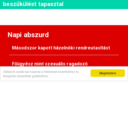
beszűkülést tapasztal
Napi abszurd
Másodszor kapott házelnöki rendreutasítást
Főügyész mint szexuális ragadozó
Oldalunk cookie-kat használ a hirdetések kezeléséhez és
Megértettem
látogatási statisztikák gyűjtéséhez.
Pimasz önkényúr
Kövessen minket: