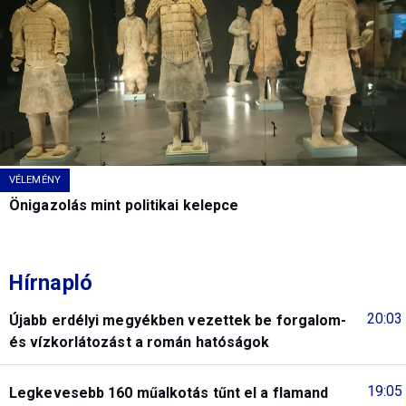
VÉLEMÉNY
Önigazolás mint politikai kelepce
Hírnapló
20:03
Újabb erdélyi megyékben vezettek be forgalom-
és vízkorlátozást a román hatóságok
19:05
Legkevesebb 160 műalkotás tűnt el a flamand