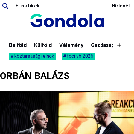
Friss hírek
Hírlevél
Belföld
Külföld
Vélemény
Gazdaság
köztársasági elnök
foci vb 2026
ORBÁN BALÁZS