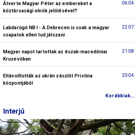
06:04
Átverte Magyar Péter az embereket a
köztársasági elnök jelölésével?
22:07
Labdarúgó NB I - A Debrecen is csak a magyar
csapatok ellen tud játszani
21:08
Magyar napot tartottak az észak-macedóniai
Krusevóban
20:04
Eltávolították az ukrán zászlót Pristina
központjából
Korábbiak...
Interjú