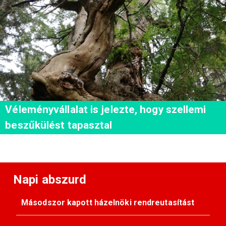
Véleményvállalat is jelezte, hogy szellemi
beszűkülést tapasztal
Napi abszurd
Másodszor kapott házelnöki rendreutasítást