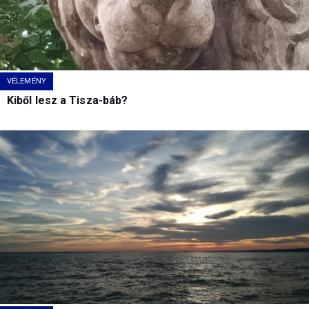
VÉLEMÉNY
Kiből lesz a Tisza-báb?