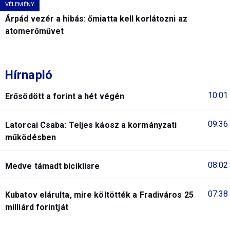
VÉLEMÉNY
Árpád vezér a hibás: őmiatta kell korlátozni az
atomerőművet
Hírnapló
10:01
Erősödött a forint a hét végén
09:36
Latorcai Csaba: Teljes káosz a kormányzati
működésben
08:02
Medve támadt biciklisre
07:38
Kubatov elárulta, mire költötték a Fradiváros 25
milliárd forintját