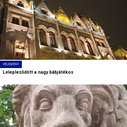
VÉLEMÉNY
Lelepleződött a nagy bábjátékos