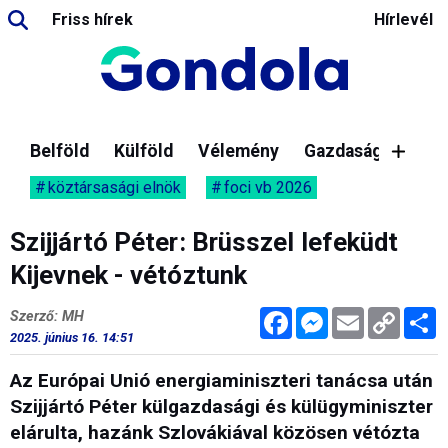
Friss hírek
Hírlevél
Belföld
Külföld
Vélemény
Gazdaság
köztársasági elnök
foci vb 2026
Szijjártó Péter: Brüsszel lefeküdt
Kijevnek - vétóztunk
Facebook
Messenger
Email
Copy
M
Szerző: MH
Link
2025. június 16. 14:51
Az Európai Unió energiaminiszteri tanácsa után
Szijjártó Péter külgazdasági és külügyminiszter
elárulta, hazánk Szlovákiával közösen vétózta