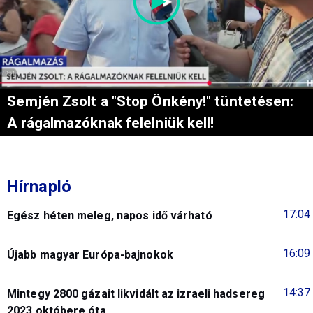
Semjén Zsolt a "Stop Önkény!" tüntetésen:
A rágalmazóknak felelniük kell!
Hírnapló
17:04
Egész héten meleg, napos idő várható
16:09
Újabb magyar Európa-bajnokok
14:37
Mintegy 2800 gázait likvidált az izraeli hadsereg
2023 októbere óta