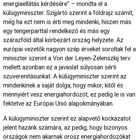
energiaellátás kérdésére” – mondta el a
külügyminiszter. Szijjártó szerint a földrajz számít,
még ha ezt nem is érti meg mindenki, hiszen más
egy tengerparttal rendelkező és más egy
szárazföld által körbezárt ország helyzete. Az
európai vezetők nagyon szép érveket soroltak fel a
miniszter szerint a Von der Leyen-Zelenszkij terv
mellett azonban ez a javaslat súlyosan sérti
szuverenitásunkat. A külügyminiszter szerint az
mindenkinek a saját dolga, hogy mikor, kitől és
mennyiért vesz energiahordozót, ez pedig le is van
fektetve az Európai Unió alapokmányában.
A külügyminiszter szerint ez alapvető kockázatot
jelent hazánk számára, az pedig, hogy bizonyos
országok nem akarnak orosz energiahordozókat