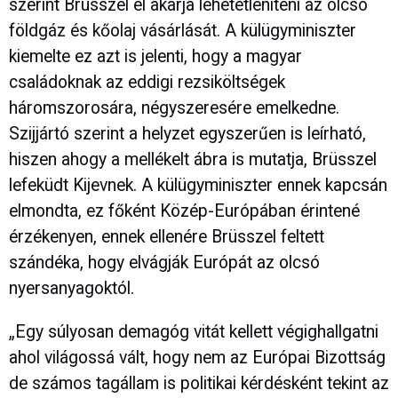
szerint Brüsszel el akarja lehetetleníteni az olcsó
földgáz és kőolaj vásárlását. A külügyminiszter
kiemelte ez azt is jelenti, hogy a magyar
családoknak az eddigi rezsiköltségek
háromszorosára, négyszeresére emelkedne.
Szijjártó szerint a helyzet egyszerűen is leírható,
hiszen ahogy a mellékelt ábra is mutatja, Brüsszel
lefeküdt Kijevnek. A külügyminiszter ennek kapcsán
elmondta, ez főként Közép-Európában érintené
érzékenyen, ennek ellenére Brüsszel feltett
szándéka, hogy elvágják Európát az olcsó
nyersanyagoktól.
„Egy súlyosan demagóg vitát kellett végighallgatni
ahol világossá vált, hogy nem az Európai Bizottság
de számos tagállam is politikai kérdésként tekint az