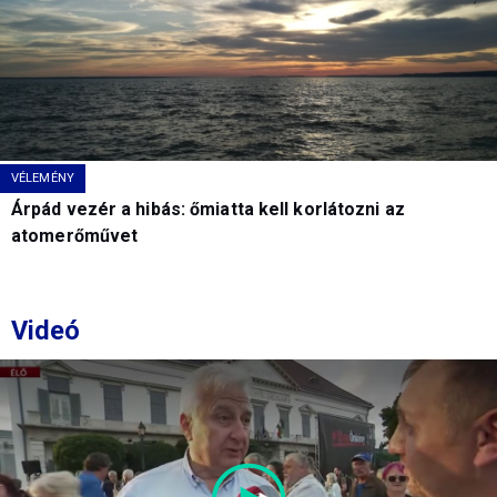
VÉLEMÉNY
Árpád vezér a hibás: őmiatta kell korlátozni az
atomerőművet
Videó