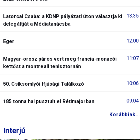
13:35
Latorcai Csaba: a KDNP pályázati úton választja ki
delegáltját a Médiatanácsba
12:00
Eger
11:07
Magyar-orosz páros vert meg francia-monacói
kettőst a montreali tenisztornán
10:06
50. Csíksomlyói Ifjúsági Találkozó
09:04
185 tonna hal pusztult el Rétimajorban
Korábbiak...
Interjú