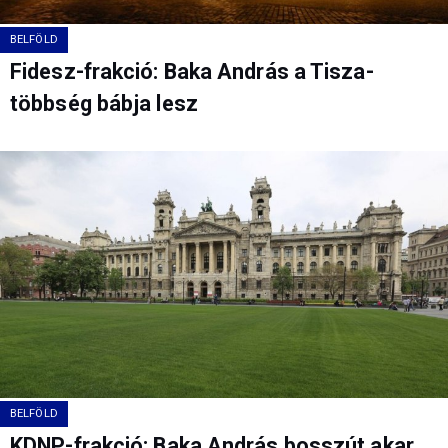
BELFÖLD
Fidesz-frakció: Baka András a Tisza-
többség bábja lesz
BELFÖLD
KDNP-frakció: Baka András bosszút akar