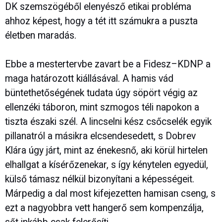
DK szemszögéből elenyésző etikai probléma
ahhoz képest, hogy a tét itt számukra a puszta
életben maradás.
Ebbe a mestertervbe zavart be a Fidesz–KDNP a
maga határozott kiállásával. A hamis vád
büntethetőségének tudata úgy söpört végig az
ellenzéki táboron, mint szmogos téli napokon a
tiszta északi szél. A lincselni kész csőcselék egyik
pillanatról a másikra elcsendesedett, s Dobrev
Klára úgy járt, mint az énekesnő, aki körül hirtelen
elhallgat a kísérőzenekar, s így kénytelen egyedül,
külső támasz nélkül bizonyítani a képességeit.
Márpedig a dal most kifejezetten hamisan cseng, s
ezt a nagyobbra vett hangerő sem kompenzálja,