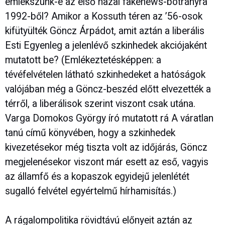
emlékszünk-e az első hazai fakenews-botrányra
1992-ből? Amikor a Kossuth téren az ’56-osok
kifütyülték Göncz Árpádot, amit aztán a liberális
Esti Egyenleg a jelenlévő szkinhedek akciójaként
mutatott be? (Emlékeztetésképpen: a
tévéfelvételen látható szkinhedeket a hatóságok
valójában még a Göncz-beszéd előtt elvezették a
térről, a liberálisok szerint viszont csak utána.
Varga Domokos György író mutatott rá A váratlan
tanú című könyvében, hogy a szkinhedek
kivezetésekor még tiszta volt az időjárás, Göncz
megjelenésekor viszont már esett az eső, vagyis
az államfő és a kopaszok egyidejű jelenlétét
sugalló felvétel egyértelmű hírhamisítás.)
A rágalompolitika rövidtávú előnyeit aztán az