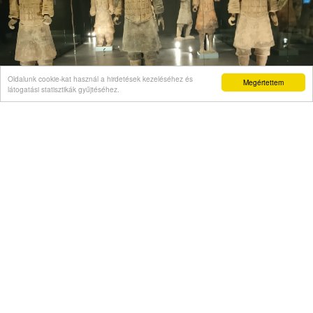
Oldalunk cookie-kat használ a hirdetések kezeléséhez és
Megértettem
látogatási statisztikák gyűjtéséhez.
VÉLEMÉNY
Önigazolás mint politikai kelepce
Videó