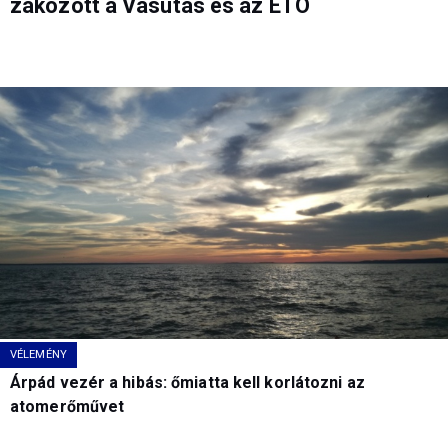
zakózott a Vasutas és az ETO
VÉLEMÉNY
Árpád vezér a hibás: őmiatta kell korlátozni az
atomerőművet