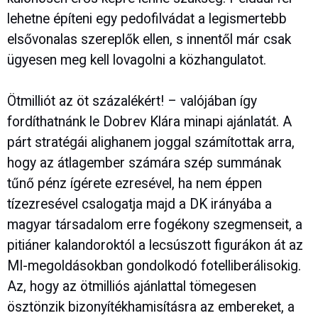
lehetne építeni egy pedofilvádat a legismertebb
elsővonalas szereplők ellen, s innentől már csak
ügyesen meg kell lovagolni a közhangulatot.
Ötmilliót az öt százalékért! – valójában így
fordíthatnánk le Dobrev Klára minapi ajánlatát. A
párt stratégái alighanem joggal számítottak arra,
hogy az átlagember számára szép summának
tűnő pénz ígérete ezresével, ha nem éppen
tízezresével csalogatja majd a DK irányába a
magyar társadalom erre fogékony szegmenseit, a
pitiáner kalandoroktól a lecsúszott figurákon át az
MI-megoldásokban gondolkodó fotelliberálisokig.
Az, hogy az ötmilliós ajánlattal tömegesen
ösztönzik bizonyítékhamisításra az embereket, a