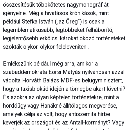
összesítésük többkötetes nagymonográfiát
igényelne. Még a hivatásos krónikások, mint
például Stefka István („az Öreg”) is csak a
legemblematikusabb, legtöbbeket felháborító,
legjelentősebb erkölcsi károkat okozó történeteket
szokták olykor-olykor feleleveníteni.
Emlékszünk például még arra, amikor a
szabaddemokrata Eörsi Mátyás nyilvánosan azzal
vádolta Horváth Balázs MDF-es belügyminisztert,
hogy a taxisblokád idején a tömegbe akart lövetni?
És azokra az olyan képtelen történetekre, mint a
hordóügy vagy Hanákné állítólagos megverése,
amelyek célja az volt, hogy antiszemita hírbe
keverjék az országot és az Antall-kormányt? Vagy