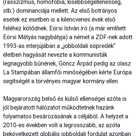
(rasszizmus, homofóbia, kisebbségellenesség,
stb.) dominanciája mellett. Az első botrányos
esetek ez esetben is a kilencvenes évek első
feléhez kötődnek. Eörsi István író (a már említett
Eörsi Mátyás nagybátyja) a német a ZDF-nek adott
1993-as interjújában a „jobboldali söpredék”
életben hagyását nevezte a kommunisták
legnagyobb bűnének, Göncz Árpád pedig az olasz
La Stampában államfői minőségében kérte Európa
segítségét a törvényes magyar kormány ellen.
Magyarország belső és külső ellenségei azóta is
jól bejáratott hálózatot működtetnek hazánk
folyamatos besározásának a céljából. A helyzet a
2010-es években volt a legrosszabb, az azóta
bekövetkezett globális jobboldali fordulat azonban