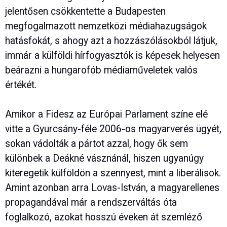
jelentősen csökkentette a Budapesten
megfogalmazott nemzetközi médiahazugságok
hatásfokát, s ahogy azt a hozzászólásokból látjuk,
immár a külföldi hírfogyasztók is képesek helyesen
beárazni a hungarofób médiaműveletek valós
értékét.
Amikor a Fidesz az Európai Parlament színe elé
vitte a Gyurcsány-féle 2006-os magyarverés ügyét,
sokan vádolták a pártot azzal, hogy ők sem
különbek a Deákné vásznánál, hiszen ugyanúgy
kiteregetik külföldön a szennyest, mint a liberálisok.
Amint azonban arra Lovas-István, a magyarellenes
propagandával már a rendszerváltás óta
foglalkozó, azokat hosszú éveken át szemléző