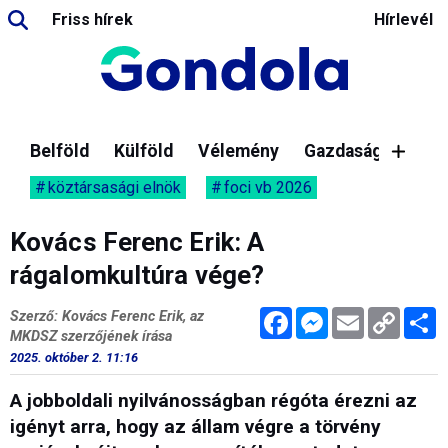
Friss hírek
Hírlevél
Belföld
Külföld
Vélemény
Gazdaság
köztársasági elnök
foci vb 2026
Kovács Ferenc Erik: A
rágalomkultúra vége?
Facebook
Messenger
Email
Copy
M
Szerző: Kovács Ferenc Erik, az
Link
MKDSZ szerzőjének írása
2025. október 2. 11:16
A jobboldali nyilvánosságban régóta érezni az
igényt arra, hogy az állam végre a törvény