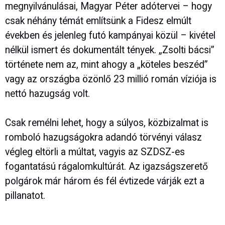
megnyilvánulásai, Magyar Péter adótervei – hogy
csak néhány témát említsünk a Fidesz elmúlt
években és jelenleg futó kampányai közül – kivétel
nélkül ismert és dokumentált tények. „Zsolti bácsi”
története nem az, mint ahogy a „köteles beszéd”
vagy az országba özönlő 23 millió román víziója is
nettó hazugság volt.
Csak remélni lehet, hogy a súlyos, közbizalmat is
romboló hazugságokra adandó törvényi válasz
végleg eltörli a múltat, vagyis az SZDSZ-es
fogantatású rágalomkultúrát. Az igazságszerető
polgárok már három és fél évtizede várják ezt a
pillanatot.