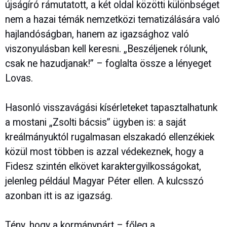
újságíró rámutatott, a két oldal közötti különbséget
nem a hazai témák nemzetközi tematizálására való
hajlandóságban, hanem az igazsághoz való
viszonyulásban kell keresni. „Beszéljenek rólunk,
csak ne hazudjanak!” – foglalta össze a lényeget
Lovas.
Hasonló visszavágási kísérleteket tapasztalhatunk
a mostani „Zsolti bácsis” ügyben is: a saját
kreálmányuktól rugalmasan elszakadó ellenzékiek
közül most többen is azzal védekeznek, hogy a
Fidesz szintén elkövet karaktergyilkosságokat,
jelenleg például Magyar Péter ellen. A kulcsszó
azonban itt is az igazság.
Tény, hogy a kormánypárt – főleg a