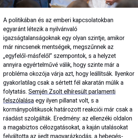
A politikában és az emberi kapcsolatokban
egyaránt létezik a nyilvánvaló
igazságtalanságoknak egy olyan szintje, amikor
már nincsenek mentségek, megszűnnek az
„egyfelől-másfelől” szempontok, s a helyzet
annyira egyértelművé válik, hogy szinte már a
probléma okozója várja azt, hogy leállítsák. Ilyenkor
gyakorlatilag csak a sértett fél akaratán múlik a
folytatás.
Semjén Zsolt elhíresült parlamenti
felszólalása
egy ilyen pillanat volt, s a
kormánypolitikusok határozott reakciói már csak a
ráadást szolgálták. Eredmény: az ellenzéki oldalon
a magabiztos célozgatásokat, a kaján utalásokat
felváltotta az ijedt magyarázkodás, a hebegés-