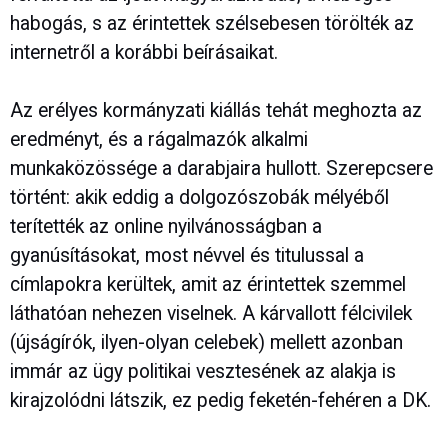
habogás, s az érintettek szélsebesen törölték az
internetről a korábbi beírásaikat.
Az erélyes kormányzati kiállás tehát meghozta az
eredményt, és a rágalmazók alkalmi
munkaközössége a darabjaira hullott. Szerepcsere
történt: akik eddig a dolgozószobák mélyéből
terítették az online nyilvánosságban a
gyanúsításokat, most névvel és titulussal a
címlapokra kerültek, amit az érintettek szemmel
láthatóan nehezen viselnek. A kárvallott félcivilek
(újságírók, ilyen-olyan celebek) mellett azonban
immár az ügy politikai vesztesének az alakja is
kirajzolódni látszik, ez pedig feketén-fehéren a DK.