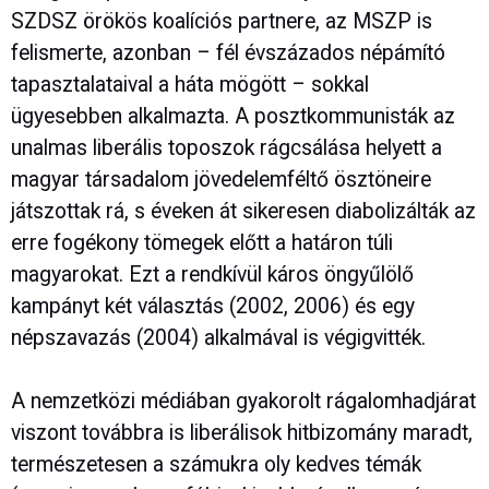
SZDSZ örökös koalíciós partnere, az MSZP is
felismerte, azonban – fél évszázados népámító
tapasztalataival a háta mögött – sokkal
ügyesebben alkalmazta. A posztkommunisták az
unalmas liberális toposzok rágcsálása helyett a
magyar társadalom jövedelemféltő ösztöneire
játszottak rá, s éveken át sikeresen diabolizálták az
erre fogékony tömegek előtt a határon túli
magyarokat. Ezt a rendkívül káros öngyűlölő
kampányt két választás (2002, 2006) és egy
népszavazás (2004) alkalmával is végigvitték.
A nemzetközi médiában gyakorolt rágalomhadjárat
viszont továbbra is liberálisok hitbizomány maradt,
természetesen a számukra oly kedves témák