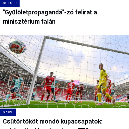
BELFÖLD
"Gyűlöletpropagandá"-zó felirat a
minisztérium falán
SPORT
Csütörtököt mondó kupacsapatok: