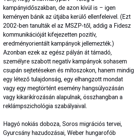
kampányidőszakban, de azon kívül is – igen
keményen bánik az útjába kerülő ellenfeleivel. (Ezt
2002-ben tanulták el az MSZP-től, addig a Fidesz
kommunikációját kifejezetten pozitív,
eredményorientált kampányok jellemezték.)
Azonban ezek az egész pályán át támadó,
személyre szabott negatív kampányok sohasem
csupán sejtetéseken és mítoszokon, hanem mindig
egy létező tulajdonság, egy elhangzott mondat
vagy egy megtörtént esemény hangsúlyozásán
vagy kikarikírozásán alapulnak, összhangban a
reklámpszichológia szabályaival.
Hagyó nokiás doboza, Soros migrációs tervei,
Gyurcsány hazudozásai, Weber hungarofób