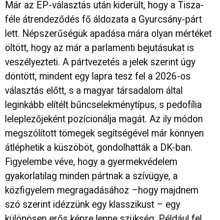
Már az EP-választás után kiderült, hogy a Tisza-
féle átrendeződés fő áldozata a Gyurcsány-párt
lett. Népszerűségük apadása mára olyan mértéket
öltött, hogy az már a parlamenti bejutásukat is
veszélyezteti. A pártvezetés a jelek szerint úgy
döntött, mindent egy lapra tesz fel a 2026-os
választás előtt, s a magyar társadalom által
leginkább elítélt bűncselekménytípus, s pedofília
leleplezőjeként pozícionálja magát. Az ily módon
megszólított tömegek segítségével már könnyen
átléphetik a küszöböt, gondolhatták a DK-ban.
Figyelembe véve, hogy a gyermekvédelem
gyakorlatilag minden pártnak a szívügye, a
közfigyelem megragadásához –hogy majdnem
szó szerint idézzünk egy klasszikust – egy
különösen erős képre lenne szükség. Például fel