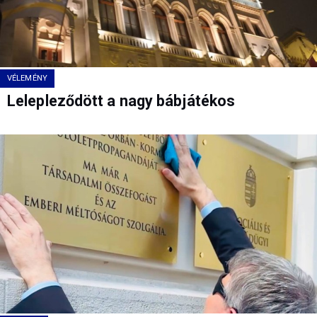
VÉLEMÉNY
Lelepleződött a nagy bábjátékos