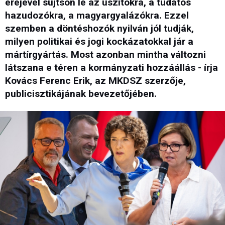
erejével sújtson le az uszítókra, a tudatos
hazudozókra, a magyargyalázókra. Ezzel
szemben a döntéshozók nyilván jól tudják,
milyen politikai és jogi kockázatokkal jár a
mártírgyártás. Most azonban mintha változni
látszana e téren a kormányzati hozzáállás - írja
Kovács Ferenc Erik, az MKDSZ szerzője,
publicisztikájának bevezetőjében.