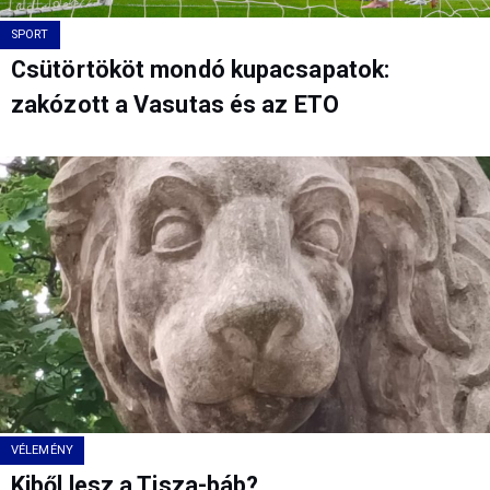
SPORT
Csütörtököt mondó kupacsapatok:
zakózott a Vasutas és az ETO
VÉLEMÉNY
Kiből lesz a Tisza-báb?