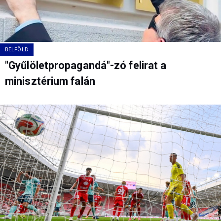
BELFÖLD
"Gyűlöletpropagandá"-zó felirat a
minisztérium falán