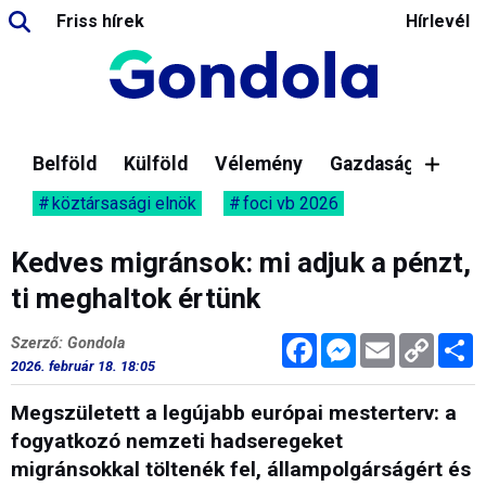
Friss hírek
Hírlevél
Belföld
Külföld
Vélemény
Gazdaság
köztársasági elnök
foci vb 2026
Kedves migránsok: mi adjuk a pénzt,
ti meghaltok értünk
Facebook
Messenger
Email
Copy
M
Szerző: Gondola
Link
2026. február 18. 18:05
Megszületett a legújabb európai mesterterv: a
fogyatkozó nemzeti hadseregeket
migránsokkal töltenék fel, állampolgárságért és