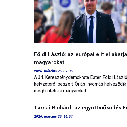
Földi László: az európai elit el akar
magyarokat
2026. március 26. 07:36
A 34. Kereszténydemokrata Esten Földi László
helyzetéről beszélt. Óriási nyomás helyeződik a
megbüntetni a magyarokat.
Tarnai Richárd: az együttműködés E
2026. március 25. 16:54