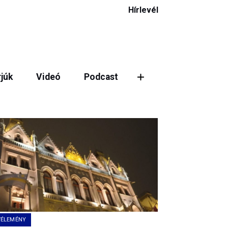
Hírlevél
rjúk
Videó
Podcast
VÉLEMÉNY