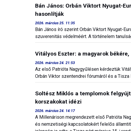
Bán János: Orbán Viktort Nyugat-E
hasonlítják
2026. március 25. 11:35
Bán János író szerint Orbán Viktort Nyugat-Eu
szuverenitás védelméért. A történelem tanulság
Vitályos Eszter: a magyarok békére,
2026. március 24. 21:53
Az első Patrióta Nagygyűlésen kérdeztük Vitá
Orbán Viktor szentendrei fórumáról és a Tisza Pá
Soltész Miklós a templomok felgyújt
korszakokat idézi
2026. március 24. 14:17
A Millenárison megrendezett első Patrióta Nag
és nemzetiségi kapcsolatokért felelős államti