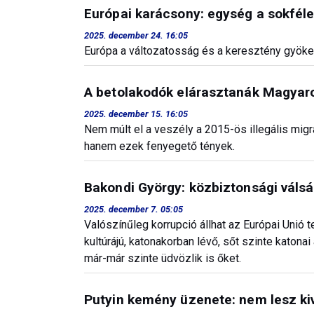
Európai karácsony: egység a sokfél
2025. december 24. 16:05
Európa a változatosság és a keresztény gyöke
A betolakodók elárasztanák Magyar
2025. december 15. 16:05
Nem múlt el a veszély a 2015-ös illegális mig
hanem ezek fenyegető tények.
Bakondi György: közbiztonsági váls
2025. december 7. 05:05
Valószínűleg korrupció állhat az Európai Unió 
kultúrájú, katonakorban lévő, sőt szinte katona
már-már szinte üdvözlik is őket.
Putyin kemény üzenete: nem lesz kive