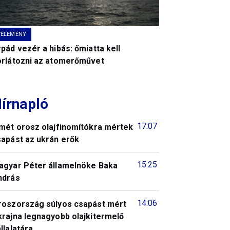
VÉLEMÉNY
pád vezér a hibás: őmiatta kell
orlátozni az atomerőművet
írnapló
17:07
smét orosz olajfinomítókra mértek
sapást az ukrán erők
15:25
agyar Péter államelnöke Baka
ndrás
14:06
roszország súlyos csapást mért
krajna legnagyobb olajkitermelő
llalatára