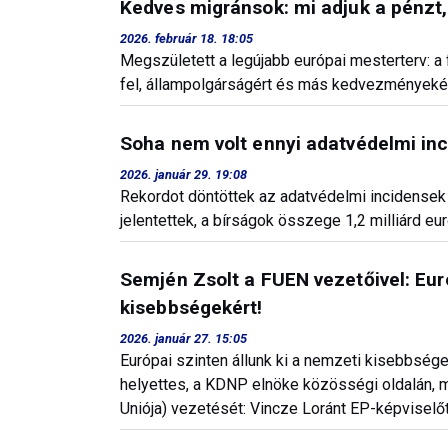
Kedves migránsok: mi adjuk a pénzt,
2026. február 18. 18:05
Megszületett a legújabb európai mesterterv: 
fel, állampolgárságért és más kedvezményekér
Soha nem volt ennyi adatvédelmi in
2026. január 29. 19:08
Rekordot döntöttek az adatvédelmi incidensek
jelentettek, a bírságok összege 1,2 milliárd eur
Semjén Zsolt a FUEN vezetőivel: Euró
kisebbségekért!
2026. január 27. 15:05
Európai szinten állunk ki a nemzeti kisebbség
helyettes, a KDNP elnöke közösségi oldalán, 
Uniója) vezetését: Vincze Loránt EP-képviselőt