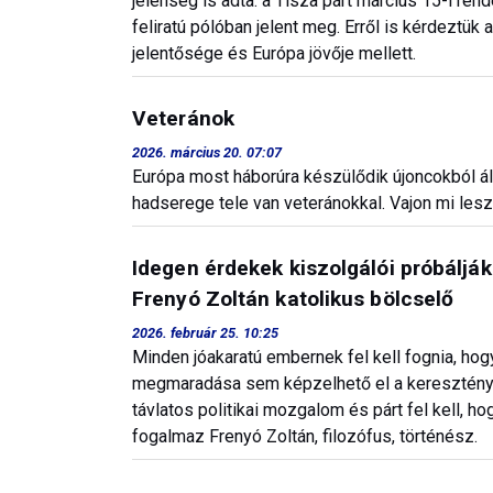
jelenség is adta: a Tisza párt március 15-i re
feliratú pólóban jelent meg. Erről is kérdeztük
jelentősége és Európa jövője mellett.
Veteránok
2026. március 20. 07:07
Európa most háborúra készülődik újoncokból á
hadserege tele van veteránokkal. Vajon mi les
Idegen érdekek kiszolgálói próbálják 
Frenyó Zoltán katolikus bölcselő
2026. február 25. 10:25
Minden jóakaratú embernek fel kell fognia, hog
megmaradása sem képzelhető el a kereszténysé
távlatos politikai mozgalom és párt fel kell, ho
fogalmaz Frenyó Zoltán, filozófus, történész.