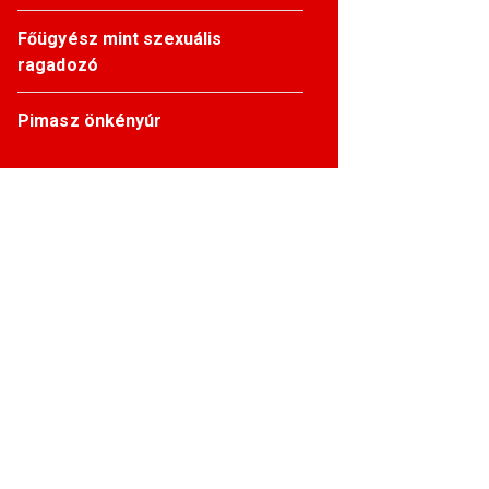
Főügyész mint szexuális
ragadozó
Pimasz önkényúr