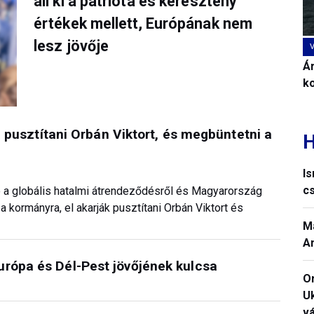
áll ki a patrióta és keresztény
értékek mellett, Európának nem
lesz jövője
Ár
k
ja pusztítani Orbán Viktort, és megbüntetni a
H
I
c
 a globális hatalmi átrendeződésről és Magyarország
 kormányra, el akarják pusztítani Orbán Viktort és
M
A
urópa és Dél-Pest jövőjének kulcsa
O
U
vá