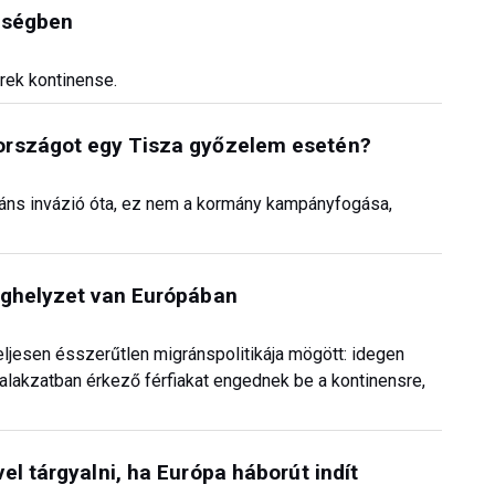
eségben
rek kontinense.
országot egy Tisza győzelem esetén?
ráns invázió óta, ez nem a kormány kampányfogása,
ághelyzet van Európában
teljesen ésszerűtlen migránspolitikája mögött: idegen
i alakzatban érkező férfiakat engednek be a kontinensre,
l tárgyalni, ha Európa háborút indít