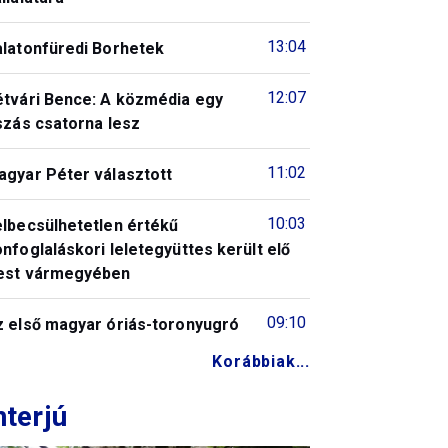
13:04
alatonfüredi Borhetek
12:07
étvári Bence: A közmédia egy
szás csatorna lesz
11:02
agyar Péter választott
10:03
elbecsülhetetlen értékű
nfoglaláskori leletegyüttes került elő
est vármegyében
09:10
z első magyar óriás-toronyugró
Korábbiak...
nterjú