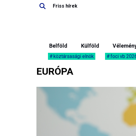
Friss hírek
Belföld
Külföld
Vélemén
köztársasági elnök
foci vb 202
EURÓPA