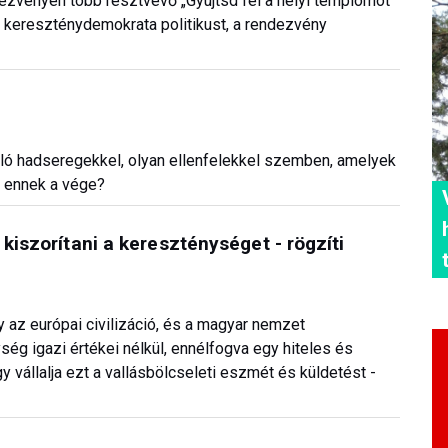
ndezvényén több résztvevő „Gyújtsd fel a helyi templomot”
 a kereszténydemokrata politikust, a rendezvény
lló hadseregekkel, olyan ellenfelekkel szemben, amelyek
z ennek a vége?
kiszorítani a kereszténységet - rögzíti
y az európai civilizáció, és a magyar nemzet
g igazi értékei nélkül, ennélfogva egy hiteles és
gy vállalja ezt a vallásbölcseleti eszmét és küldetést -