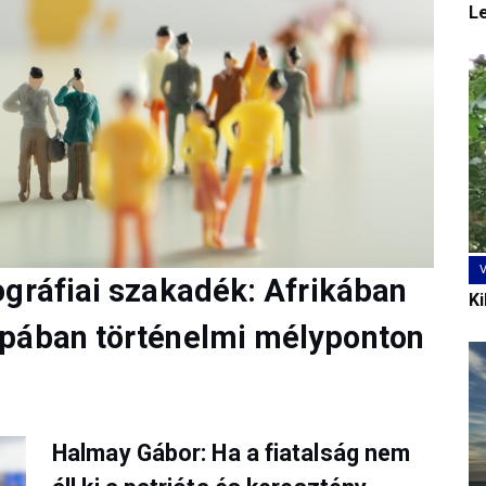
L
ográfiai szakadék: Afrikában
Ki
ópában történelmi mélyponton
Halmay Gábor: Ha a fiatalság nem