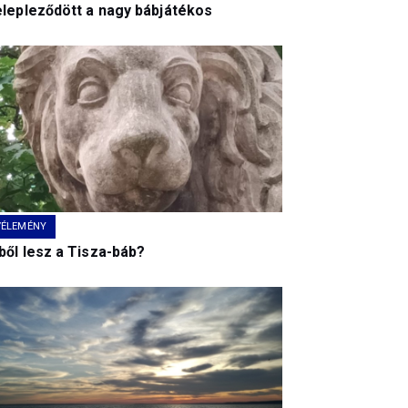
elepleződött a nagy bábjátékos
VÉLEMÉNY
ből lesz a Tisza-báb?