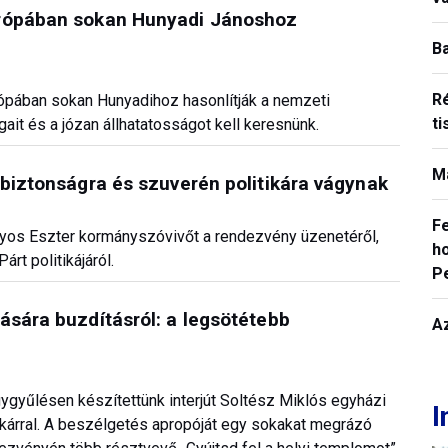
urópában sokan Hunyadi Jánoshoz
B
R
rópában sokan Hunyadihoz hasonlítják a nemzeti
ti
ait és a józan állhatatosságot kell keresnünk.
M
 biztonságra és szuverén politikára vágynak
F
lyos Eszter kormányszóvivőt a rendezvény üzenetéről,
ho
rt politikájáról.
P
ására buzdításról: a legsötétebb
A
ygyűlésen készítettünk interjút Soltész Miklós egyházi
I
tkárral. A beszélgetés apropóját egy sokakat megrázó