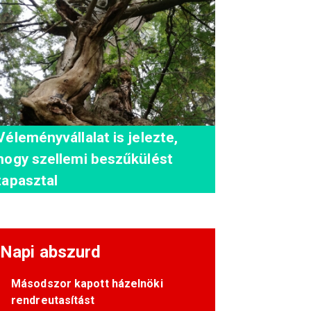
Véleményvállalat is jelezte,
hogy szellemi beszűkülést
tapasztal
Napi abszurd
Másodszor kapott házelnöki
rendreutasítást