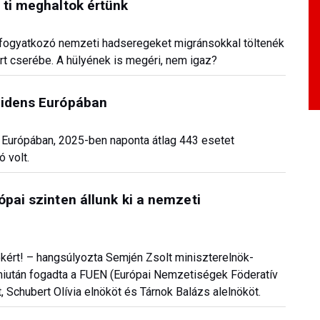
 ti meghaltok értünk
a fogyatkozó nemzeti hadseregeket migránsokkal töltenék
t cserébe. A hülyének is megéri, nem igaz?
cidens Európában
 Európában, 2025-ben naponta átlag 443 esetet
ó volt.
pai szinten állunk ki a nemzeti
ekért! – hangsúlyozta Semjén Zsolt miniszterelnök-
miután fogadta a FUEN (Európai Nemzetiségek Föderatív
, Schubert Olívia elnököt és Tárnok Balázs alelnököt.