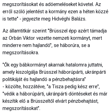
megszorításokat és adóemeléseket követel. Az
erről szóló jelentést a kormány ezen a héten közzé
is tette" - jegyezte meg Hidvéghi Balázs.
Az államtitkár szerint "Brüsszel épp azért támadja
az Orbán Viktor vezette nemzeti kormányt, mert
minderre nem hajlandó", se háborúra, se a
megszorításokra.
"Ők egy bábkormányt akarnak hatalomra juttatni,
amely kiszolgálja Brüsszel háborúpárti, ukránpárti
politikáját és hajlandó a pénzbehajtásra"
- közölte, hozzátéve, "a Tisza pedig kész erre",
"védik a háborúpárti, ukránpárti döntéseket és már
készítik elő a Brüsszeltől elvárt pénzbehajtást,
megszorításokat".