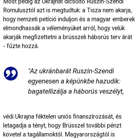
Most pedig az Ukrajnát dicsőítő Ruszin-Szendi
Romulusztól azt is megtudtuk: a Tisza nem akarja,
hogy nemzeti petíció induljon és a magyar emberek
elmondhassák a véleményüket arról, hogy velük
akarják megfizettetni a brüsszeli háborús terv árát
- fűzte hozzá.
"Az ukránbarát Ruszin-Szendi
egyenesen a képünkbe hazudik:
bagatellizálja a háborús veszélyt,
védi Ukrajna féktelen uniós finanszírozását, és
letagadja a tényt, hogy Brüsszel további pénzt
követel a tagállamoktól. Magyarországtól is