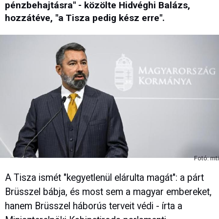
pénzbehajtásra" - közölte Hidvéghi Balázs,
hozzátéve, "a Tisza pedig kész erre".
Fotó: mti
A Tisza ismét "kegyetlenül elárulta magát": a párt
Brüsszel bábja, és most sem a magyar embereket,
hanem Brüsszel háborús terveit védi - írta a