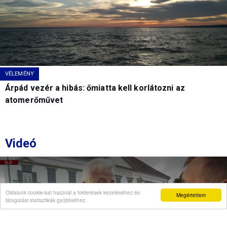
VÉLEMÉNY
Árpád vezér a hibás: őmiatta kell korlátozni az
atomerőművet
Videó
Oldalunk cookie-kat használ a hirdetések kezeléséhez és
Megértettem
látogatási statisztikák gyűjtéséhez.