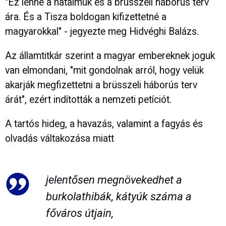
"Ez lenne a hatalmuk és a brüsszeli háborús terv
ára. És a Tisza boldogan kifizettetné a
magyarokkal" - jegyezte meg Hidvéghi Balázs.
Az államtitkár szerint a magyar embereknek joguk
van elmondani, "mit gondolnak arról, hogy velük
akarják megfizettetni a brüsszeli háborús terv
árát", ezért indították a nemzeti petíciót.
A tartós hideg, a havazás, valamint a fagyás és
olvadás váltakozása miatt
jelentősen megnövekedhet a
burkolathibák, kátyúk száma a
főváros útjain,