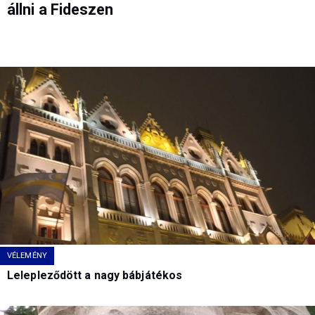
állni a Fideszen
VÉLEMÉNY
Lelepleződött a nagy bábjátékos