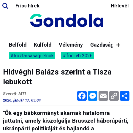
Friss hírek
Hírlevél
Belföld
Külföld
Vélemény
Gazdaság
köztársasági elnök
foci vb 2026
Hidvéghi Balázs szerint a Tisza
lebukott
Facebook
Messenger
Email
Copy
M
Szerző: MTI
Link
2026. január 17. 05:04
"Ők egy bábkormányt akarnak hatalomra
juttatni, amely kiszolgálja Brüsszel háborúpárti,
ukránpárti politikáját és hajlandó a