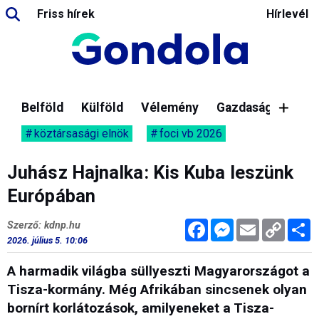
Friss hírek
Hírlevél
Belföld
Külföld
Vélemény
Gazdaság
köztársasági elnök
foci vb 2026
Juhász Hajnalka: Kis Kuba leszünk
Európában
Facebook
Messenger
Email
Copy
M
Szerző: kdnp.hu
Link
2026. július 5. 10:06
A harmadik világba süllyeszti Magyarországot a
Tisza-kormány. Még Afrikában sincsenek olyan
bornírt korlátozások, amilyeneket a Tisza-