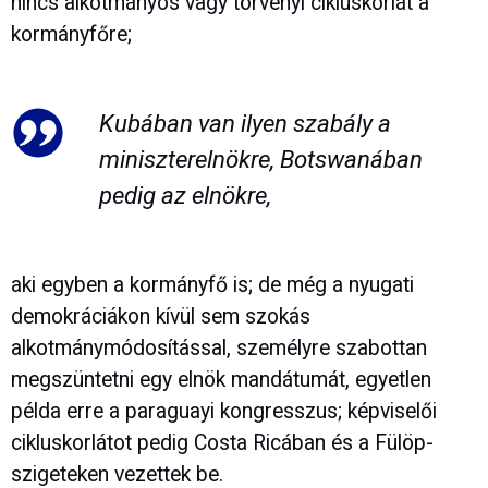
nincs alkotmányos vagy törvényi cikluskorlát a
kormányfőre;
Kubában van ilyen szabály a
miniszterelnökre, Botswanában
pedig az elnökre,
aki egyben a kormányfő is; de még a nyugati
demokráciákon kívül sem szokás
alkotmánymódosítással, személyre szabottan
megszüntetni egy elnök mandátumát, egyetlen
példa erre a paraguayi kongresszus; képviselői
cikluskorlátot pedig Costa Ricában és a Fülöp-
szigeteken vezettek be.