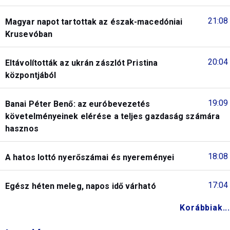
21:08
Magyar napot tartottak az észak-macedóniai
Krusevóban
20:04
Eltávolították az ukrán zászlót Pristina
központjából
19:09
Banai Péter Benő: az euróbevezetés
követelményeinek elérése a teljes gazdaság számára
hasznos
18:08
A hatos lottó nyerőszámai és nyereményei
17:04
Egész héten meleg, napos idő várható
Korábbiak...