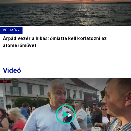
VÉLEMÉNY
Árpád vezér a hibás: őmiatta kell korlátozni az
atomerőművet
Videó