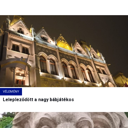
VÉLEMÉNY
Lelepleződött a nagy bábjátékos