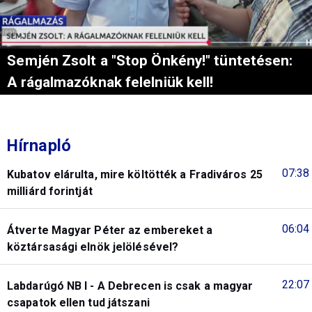
Semjén Zsolt a "Stop Önkény!" tüntetésen:
A rágalmazóknak felelniük kell!
Hírnapló
07:38
Kubatov elárulta, mire költötték a Fradiváros 25
milliárd forintját
06:04
Átverte Magyar Péter az embereket a
köztársasági elnök jelölésével?
22:07
Labdarúgó NB I - A Debrecen is csak a magyar
csapatok ellen tud játszani