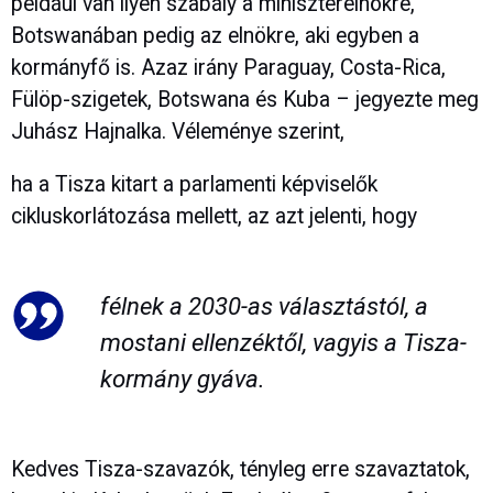
például van ilyen szabály a miniszterelnökre,
Botswanában pedig az elnökre, aki egyben a
kormányfő is. Azaz irány Paraguay, Costa-Rica,
Fülöp-szigetek, Botswana és Kuba – jegyezte meg
Juhász Hajnalka. Véleménye szerint,
ha a Tisza kitart a parlamenti képviselők
cikluskorlátozása mellett, az azt jelenti, hogy
félnek a 2030-as választástól, a
mostani ellenzéktől, vagyis a Tisza-
kormány gyáva.
Kedves Tisza-szavazók, tényleg erre szavaztatok,