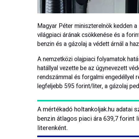
Magyar Péter miniszterelnök kedden a F
világpiaci árának csökkenése és a fori
benzin és a gázolaj a védett árnál a haz
A nemzetközi olajpiaci folyamatok hat
hatállyal vezette be az úgynevezett vé
rendszámmal és forgalmi engedéllyel 
legfeljebb 595 forint/liter, a gázolaj p
A mértékadó holtankoljak.hu adatai s
benzin átlagos piaci ára 639,7 forint l
literenként.