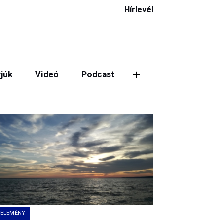
Hírlevél
rjúk
Videó
Podcast
ztás
VÉLEMÉNY