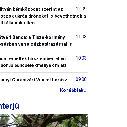
12:09
litván kémközpont szerint az
roszok ukrán drónokat is bevethetnek a
lti államok ellen
11:03
étvári Bence: a Tisza-kormány
ésésben van a gázbetárazással is
10:03
ádat emeltek húsz ember ellen
áborús bűncselekmények miatt
09:08
lhunyt Garamvári Vencel borász
Korábbiak...
nterjú