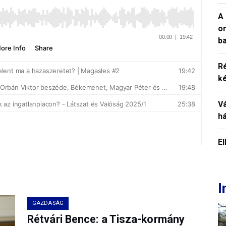
A 
o
ba
R
k
V
h
E
I
GAZDASÁG
Rétvári Bence: a Tisza-kormány