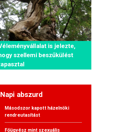
Véleményvállalat is jelezte,
hogy szellemi beszűkülést
tapasztal
Napi abszurd
Másodszor kapott házelnöki
rendreutasítást
Főügyész mint szexuális