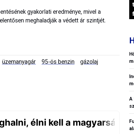
lentésének gyakorlati eredménye, mivel a
 jelentősen meghaladják a védett ár szintjét.
H
H
üzemanyagár
95-ös benzin
gázolaj
ma
In
m
A 
sz
Fu
a