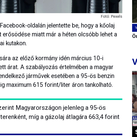
Fotó: Pexels
acebook-oldalán jelentette be, hogy a kőolaj
nt erősödése miatt már a héten olcsóbb lehet a
Ön
ai kutakon.
ására az előző kormány idén március 10-i
V
dett árat. A szabályozás értelmében a magyar
rendelkező járművek esetében a 95-ös benzin
edig maximum 615 forint/liter áron tankolható.
zerint Magyarországon jelenleg a 95-ös
iterenként, míg a gázolaj átlagára 663,4 forint