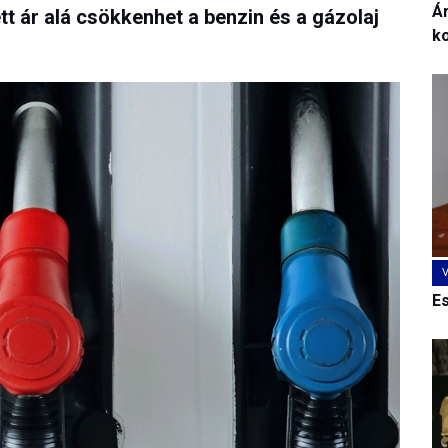
Ár
t ár alá csökkenhet a benzin és a gázolaj
k
E