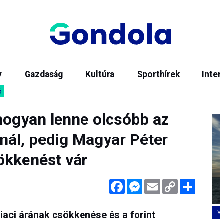
y
Gazdaság
Kultúra
Sporthírek
Inte
6
 hogyan lenne olcsóbb az
nál, pedig Magyar Péter
ökkenést vár
Facebook
Messenger
Email
Copy
Megos
Link
piaci árának csökkenése és a forint