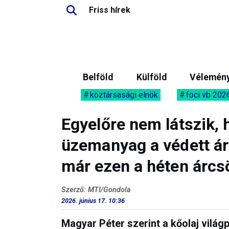
Friss hírek
Belföld
Külföld
Vélemén
köztársasági elnök
foci vb 202
Egyelőre nem látszik,
üzemanyag a védett ár
már ezen a héten árcs
Szerző: MTI/Gondola
2026. június 17. 10:36
Magyar Péter szerint a kőolaj világ