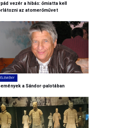
pád vezér a hibás: őmiatta kell
orlátozni az atomerőművet
VÉLEMÉNY
semények a Sándor-palotában