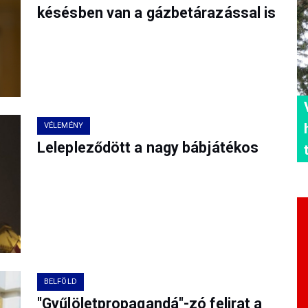
késésben van a gázbetárazással is
VÉLEMÉNY
Lelepleződött a nagy bábjátékos
BELFÖLD
"Gyűlöletpropagandá"-zó felirat a