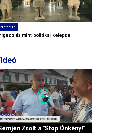
VÉLEMÉNY
igazolás mint politikai kelepce
ideó
Semjén Zsolt a "Stop Önkény!"