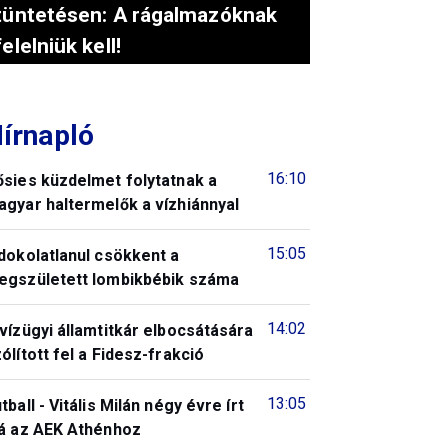
tüntetésen: A rágalmazóknak
felelniük kell!
írnapló
16:10
ősies küzdelmet folytatnak a
gyar haltermelők a vízhiánnyal
15:05
dokolatlanul csökkent a
egszületett lombikbébik száma
14:02
vízügyi államtitkár elbocsátására
ólított fel a Fidesz-frakció
13:05
tball - Vitális Milán négy évre írt
lá az AEK Athénhoz