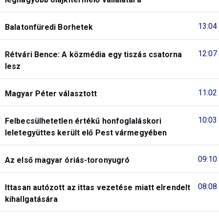
13:04
Balatonfüredi Borhetek
12:07
Rétvári Bence: A közmédia egy tiszás csatorna
lesz
11:02
Magyar Péter választott
10:03
Felbecsülhetetlen értékű honfoglaláskori
leletegyüttes került elő Pest vármegyében
09:10
Az első magyar óriás-toronyugró
08:08
Ittasan autózott az ittas vezetése miatt elrendelt
kihallgatására