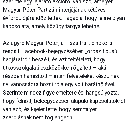
szerinte egy lejárató akcióról van szó, amelyet
Magyar Péter Partizán-interjújának kétéves
évfordulójára időzítettek. Tagadja, hogy lenne olyan
kapcsolata, amely közügy tárgya lehetne.
Az ügyre Magyar Péter, a Tisza Párt elnöke is
reagált: Facebook-bejegyzésében „orosz típusú
hadjáratról” beszélt, és azt feltételezi, hogy
titkosszolgálati eszközökkel rögzített – akár
részben hamisított – intim felvételeket készülnek
nyilvánosságra hozni róla egy volt barátnőjével.
Szerinte mindez figyelemelterelés, hangsúlyozta,
hogy felnőtt, beleegyezésen alapuló kapcsolatokról
van szó, és kijelentette, hogy semmilyen
zsarolásnak nem fog engedni.