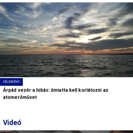
VÉLEMÉNY
Árpád vezér a hibás: őmiatta kell korlátozni az
atomerőművet
Videó