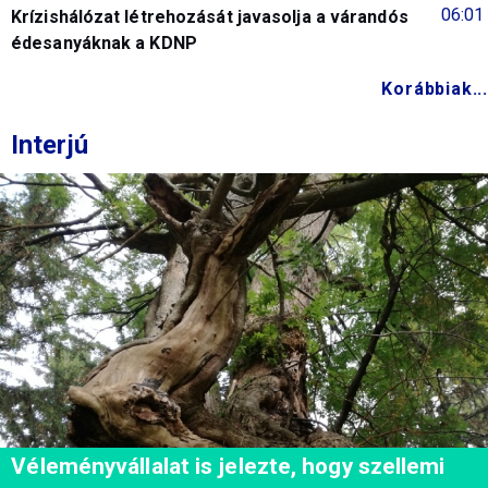
06:01
Krízishálózat létrehozását javasolja a várandós
édesanyáknak a KDNP
Korábbiak...
Interjú
Véleményvállalat is jelezte, hogy szellemi