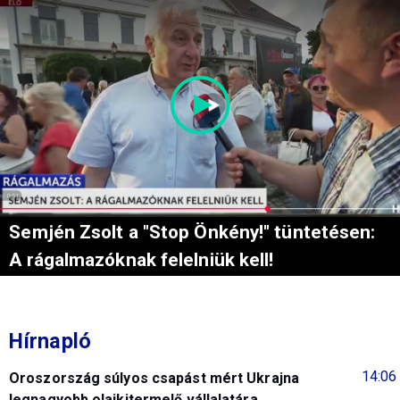
Semjén Zsolt a "Stop Önkény!" tüntetésen:
A rágalmazóknak felelniük kell!
Hírnapló
14:06
Oroszország súlyos csapást mért Ukrajna
legnagyobb olajkitermelő vállalatára