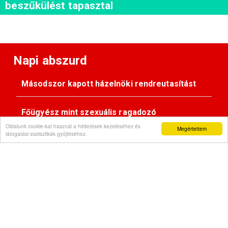
beszűkülést tapasztal
Napi abszurd
Másodszor kapott házelnöki rendreutasítást
Főügyész mint szexuális ragadozó
Oldalunk cookie-kat használ a hirdetések kezeléséhez és
Megértettem
látogatási statisztikák gyűjtéséhez.
Pimasz önkényúr
Kövessen minket: