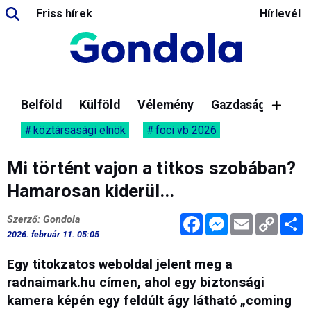
Friss hírek
Hírlevél
Belföld
Külföld
Vélemény
Gazdaság
köztársasági elnök
foci vb 2026
Mi történt vajon a titkos szobában?
Hamarosan kiderül...
Facebook
Messenger
Email
Copy
M
Szerző: Gondola
Link
2026. február 11. 05:05
Egy titokzatos weboldal jelent meg a
radnaimark.hu címen, ahol egy biztonsági
kamera képén egy feldúlt ágy látható „coming