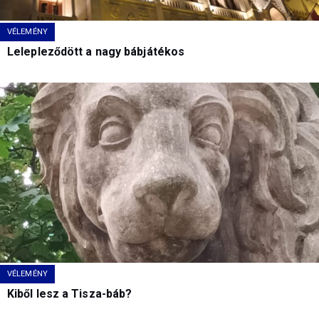
VÉLEMÉNY
Lelepleződött a nagy bábjátékos
VÉLEMÉNY
Kiből lesz a Tisza-báb?