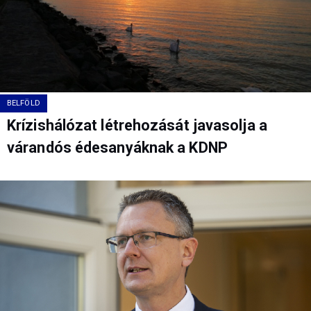
BELFÖLD
Krízishálózat létrehozását javasolja a
várandós édesanyáknak a KDNP