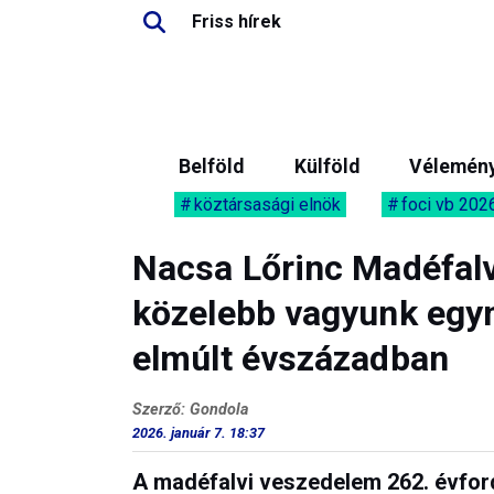
Friss hírek
Belföld
Külföld
Vélemén
köztársasági elnök
foci vb 202
Nacsa Lőrinc Madéfalv
közelebb vagyunk egy
elmúlt évszázadban
Szerző: Gondola
2026. január 7. 18:37
A madéfalvi veszedelem 262. évfor