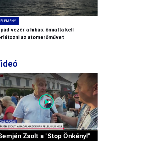
VÉLEMÉNY
pád vezér a hibás: őmiatta kell
orlátozni az atomerőművet
ideó
Semjén Zsolt a "Stop Önkény!"