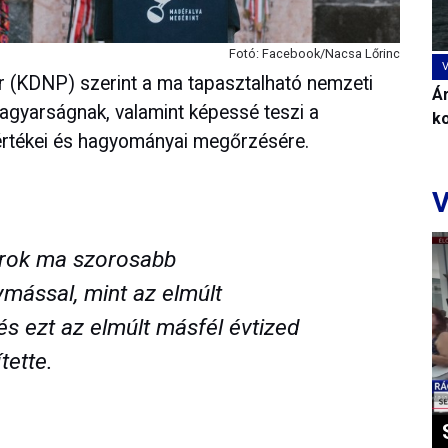
Fotó: Facebook/Nacsa Lőrinc
ár (KDNP) szerint a ma tapasztalható nemzeti
Ár
agyarságnak, valamint képessé teszi a
k
értékei és hagyományai megőrzésére.
V
arok ma szorosabb
mással, mint az elmúlt
s ezt az elmúlt másfél évtized
tette.