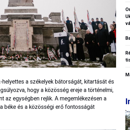
O
U
vá
B
R
ti
M
helyettes a székelyek bátorságát, kitartását és
ngsúlyozva, hogy a közösség ereje a történelmi,
mint az egységben rejlik. A megemlékezésen a
I
 a béke és a közösségi erő fontosságát