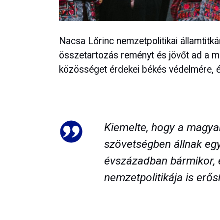
Nacsa Lőrinc nemzetpolitikai államtitk
összetartozás reményt és jövőt ad a m
közösséget érdekei békés védelmére, 
Kiemelte, hogy a magy
szövetségben állnak egy
évszázadban bármikor, é
nemzetpolitikája is erősí