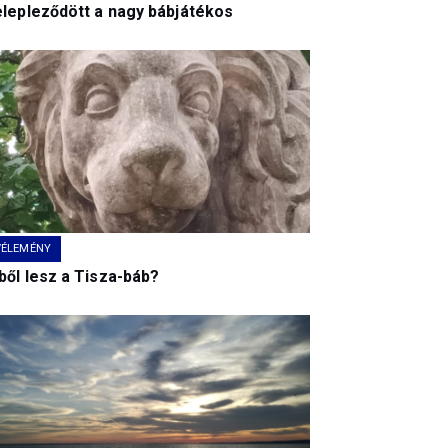
elepleződött a nagy bábjátékos
VÉLEMÉNY
ből lesz a Tisza-báb?