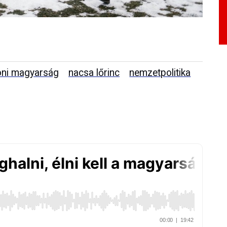
oni magyarság
nacsa lőrinc
nemzetpolitika