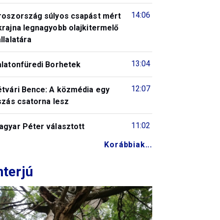
14:06
roszország súlyos csapást mért
krajna legnagyobb olajkitermelő
llalatára
13:04
alatonfüredi Borhetek
12:07
étvári Bence: A közmédia egy
szás csatorna lesz
11:02
agyar Péter választott
Korábbiak...
nterjú