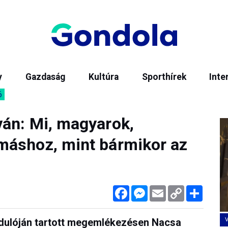
y
Gazdaság
Kultúra
Sporthírek
Inte
6
án: Mi, magyarok,
máshoz, mint bármikor az
Facebook
Messenger
Email
Copy
Megos
Link
dulóján tartott megemlékezésen Nacsa