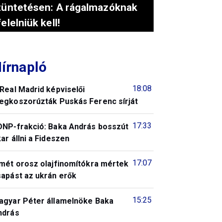
tüntetésen: A rágalmazóknak
felelniük kell!
írnapló
18:08
Real Madrid képviselői
egkoszorúzták Puskás Ferenc sírját
17:33
DNP-frakció: Baka András bosszút
ar állni a Fideszen
17:07
smét orosz olajfinomítókra mértek
sapást az ukrán erők
15:25
agyar Péter államelnöke Baka
ndrás