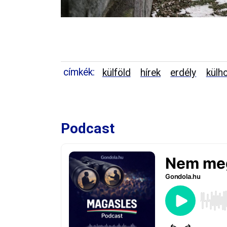
címkék:
külföld
hírek
erdély
külh
Podcast