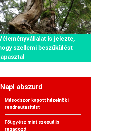
Véleményvállalat is jelezte,
hogy szellemi beszűkülést
tapasztal
Napi abszurd
Másodszor kapott házelnöki
rendreutasítást
Főügyész mint szexuális
ragadozó