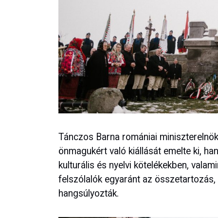
Tánczos Barna romániai miniszterelnök-
önmagukért való kiállását emelte ki, ha
kulturális és nyelvi kötelékekben, vala
felszólalók egyaránt az összetartozás,
hangsúlyozták.