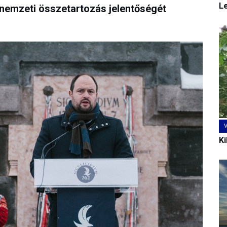
L
a nemzeti összetartozás jelentőségét
Ki