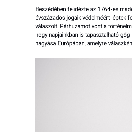
Beszédében felidézte az 1764-es madéf
évszázados jogaik védelméért léptek fe
válaszolt. Párhuzamot vont a történelmi
hogy napjainkban is tapasztalható gőg
hagyása Európában, amelyre válaszként