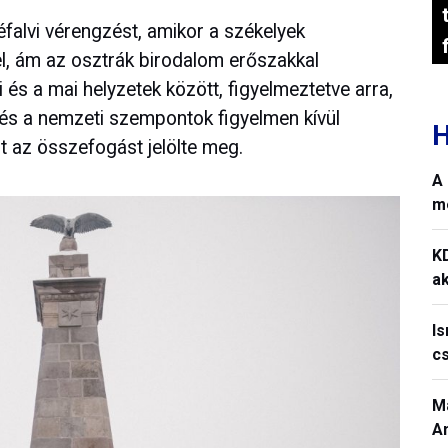
alvi vérengzést, amikor a székelyek
l, ám az osztrák birodalom erőszakkal
 és a mai helyzetek között, figyelmeztetve arra,
 és a nemzeti szempontok figyelmen kívül
H
 az összefogást jelölte meg.
A 
m
K
ak
I
c
M
A