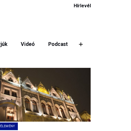
Hírlevél
rjúk
Videó
Podcast
ztás
VÉLEMÉNY