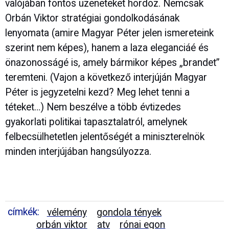
valójában fontos üzeneteket hordoz. Nemcsak
Orbán Viktor stratégiai gondolkodásának
lenyomata (amire Magyar Péter jelen ismereteink
szerint nem képes), hanem a laza eleganciáé és
önazonosságé is, amely bármikor képes „brandet”
teremteni. (Vajon a következő interjúján Magyar
Péter is jegyzetelni kezd? Meg lehet tenni a
téteket…) Nem beszélve a több évtizedes
gyakorlati politikai tapasztalatról, amelynek
felbecsülhetetlen jelentőségét a miniszterelnök
minden interjújában hangsúlyozza.
címkék:
vélemény
gondola tények
orbán viktor
atv
rónai egon