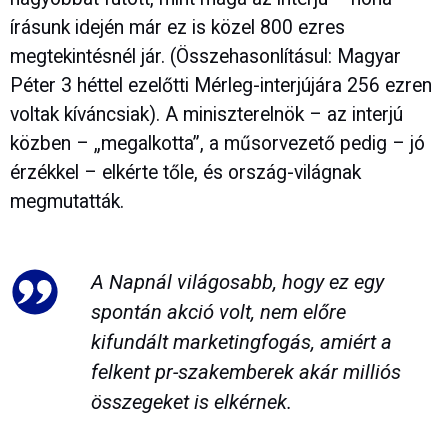
írásunk idején már ez is közel 800 ezres
megtekintésnél jár. (Összehasonlításul: Magyar
Péter 3 héttel ezelőtti Mérleg-interjújára 256 ezren
voltak kíváncsiak). A miniszterelnök – az interjú
közben – „megalkotta”, a műsorvezető pedig – jó
érzékkel – elkérte tőle, és ország-világnak
megmutatták.
A Napnál világosabb, hogy ez egy
spontán akció volt, nem előre
kifundált marketingfogás, amiért a
felkent pr-szakemberek akár milliós
összegeket is elkérnek.