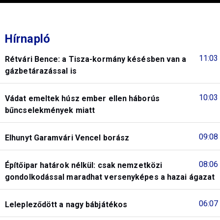
Hírnapló
11:03
Rétvári Bence: a Tisza-kormány késésben van a
gázbetárazással is
10:03
Vádat emeltek húsz ember ellen háborús
bűncselekmények miatt
09:08
Elhunyt Garamvári Vencel borász
08:06
Építőipar határok nélkül: csak nemzetközi
gondolkodással maradhat versenyképes a hazai ágazat
06:07
Lelepleződött a nagy bábjátékos