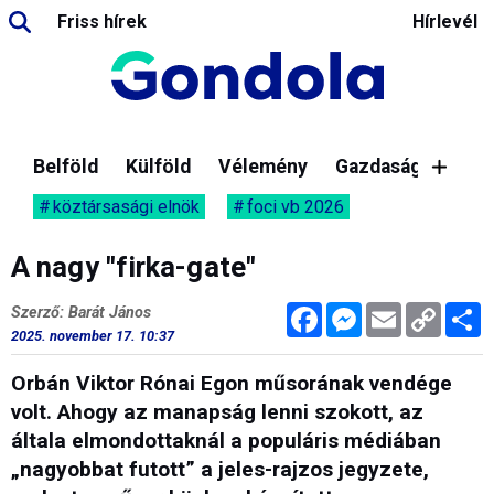
Friss hírek
Hírlevél
Belföld
Külföld
Vélemény
Gazdaság
köztársasági elnök
foci vb 2026
A nagy "firka-gate"
Facebook
Messenger
Email
Copy
M
Szerző: Barát János
Link
2025. november 17. 10:37
Orbán Viktor Rónai Egon műsorának vendége
volt. Ahogy az manapság lenni szokott, az
általa elmondottaknál a populáris médiában
„nagyobbat futott” a jeles-rajzos jegyzete,