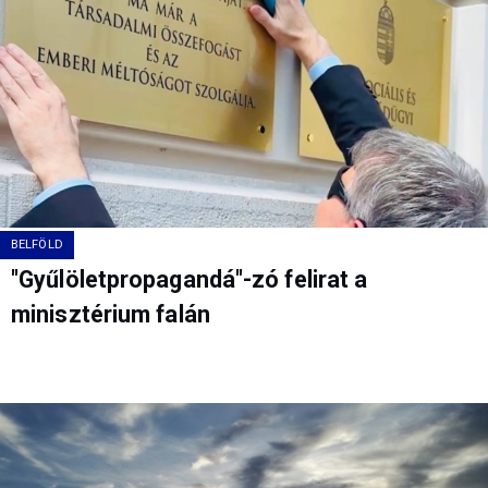
BELFÖLD
"Gyűlöletpropagandá"-zó felirat a
minisztérium falán