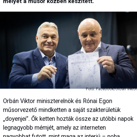
melyet a műsor közben készített.
Fotó: Facebook/Orbán Viktor
Orbán Viktor miniszterelnök és Rónai Egon
műsorvezető mindketten a saját szakterületük
„doyenjei”. Ők ketten hozták össze az utóbbi napok
legnagyobb mémjét, amely az interneten
nagyobbat futott, mint maga az interjú – noha