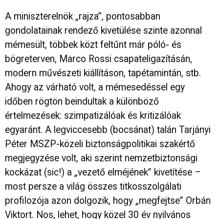
A miniszterelnök „rajza”, pontosabban
gondolatainak rendező kivetülése szinte azonnal
mémesült, többek közt feltűnt már póló- és
bögreterven, Marco Rossi csapateligazításán,
modern művészeti kiállításon, tapétamintán, stb.
Ahogy az várható volt, a mémesedéssel egy
időben rögtön beindultak a különböző
értelmezések: szimpatizálóak és kritizálóak
egyaránt. A legviccesebb (bocsánat) talán Tarjányi
Péter MSZP-közeli biztonságpolitikai szakértő
megjegyzése volt, aki szerint nemzetbiztonsági
kockázat (sic!) a „vezető elméjének” kivetítése –
most persze a világ összes titkosszolgálati
profilozója azon dolgozik, hogy „megfejtse” Orbán
Viktort. Nos, lehet, hogy közel 30 év nyilvános