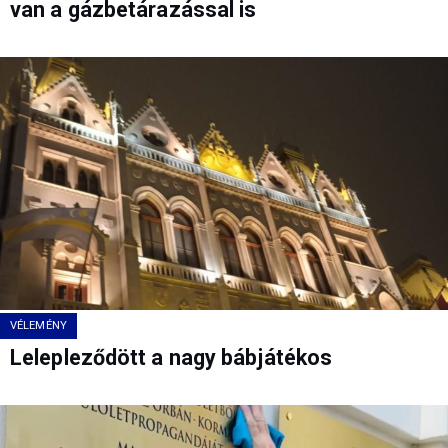
van a gázbetárazással is
VÉLEMÉNY
Lelepleződött a nagy bábjátékos