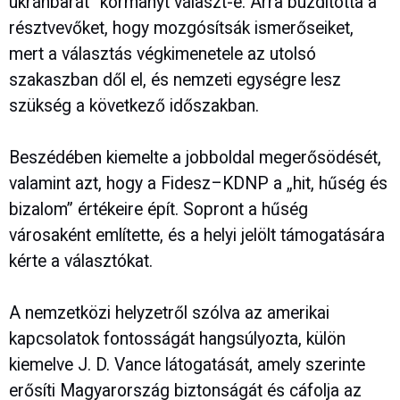
ukránbarát” kormányt választ-e. Arra buzdította a
résztvevőket, hogy mozgósítsák ismerőseiket,
mert a választás végkimenetele az utolsó
szakaszban dől el, és nemzeti egységre lesz
szükség a következő időszakban.
Beszédében kiemelte a jobboldal megerősödését,
valamint azt, hogy a Fidesz–KDNP a „hit, hűség és
bizalom” értékeire épít. Sopront a hűség
városaként említette, és a helyi jelölt támogatására
kérte a választókat.
A nemzetközi helyzetről szólva az amerikai
kapcsolatok fontosságát hangsúlyozta, külön
kiemelve J. D. Vance látogatását, amely szerinte
erősíti Magyarország biztonságát és cáfolja az