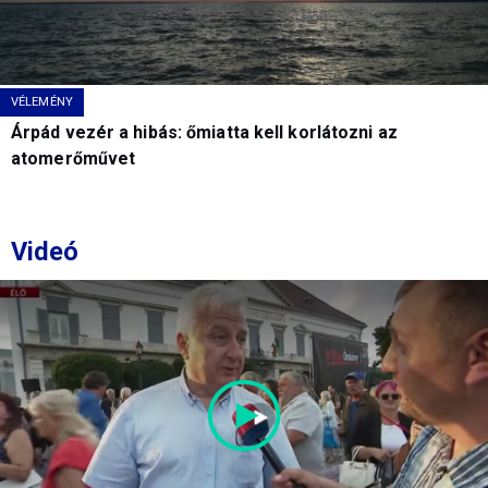
VÉLEMÉNY
Árpád vezér a hibás: őmiatta kell korlátozni az
atomerőművet
Videó