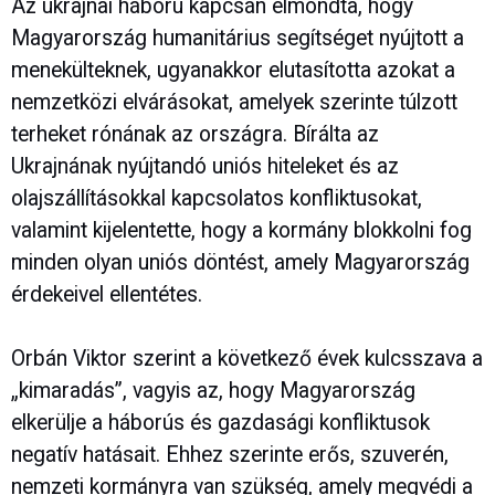
Az ukrajnai háború kapcsán elmondta, hogy
Magyarország humanitárius segítséget nyújtott a
menekülteknek, ugyanakkor elutasította azokat a
nemzetközi elvárásokat, amelyek szerinte túlzott
terheket rónának az országra. Bírálta az
Ukrajnának nyújtandó uniós hiteleket és az
olajszállításokkal kapcsolatos konfliktusokat,
valamint kijelentette, hogy a kormány blokkolni fog
minden olyan uniós döntést, amely Magyarország
érdekeivel ellentétes.
Orbán Viktor szerint a következő évek kulcsszava a
„kimaradás”, vagyis az, hogy Magyarország
elkerülje a háborús és gazdasági konfliktusok
negatív hatásait. Ehhez szerinte erős, szuverén,
nemzeti kormányra van szükség, amely megvédi a