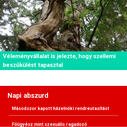
Véleményvállalat is jelezte, hogy szellemi
beszűkülést tapasztal
Napi abszurd
Másodszor kapott házelnöki rendreutasítást
Főügyész mint szexuális ragadozó