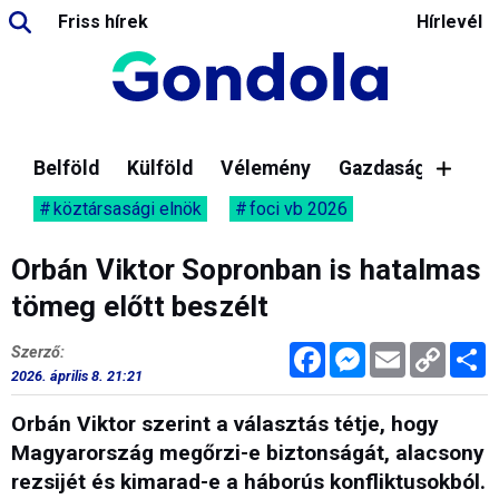
Friss hírek
Hírlevél
Belföld
Külföld
Vélemény
Gazdaság
köztársasági elnök
foci vb 2026
Orbán Viktor Sopronban is hatalmas
tömeg előtt beszélt
Facebook
Messenger
Email
Copy
M
Szerző:
Link
2026. április 8. 21:21
Orbán Viktor szerint a választás tétje, hogy
Magyarország megőrzi-e biztonságát, alacsony
rezsijét és kimarad-e a háborús konfliktusokból.