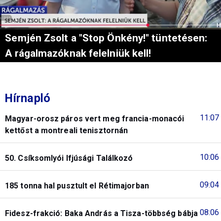
Semjén Zsolt a "Stop Önkény!" tüntetésen:
A rágalmazóknak felelniük kell!
Hírnapló
11:07
Magyar-orosz páros vert meg francia-monacói
kettőst a montreali tenisztornán
10:06
50. Csíksomlyói Ifjúsági Találkozó
09:04
185 tonna hal pusztult el Rétimajorban
08:06
Fidesz-frakció: Baka András a Tisza-többség bábja