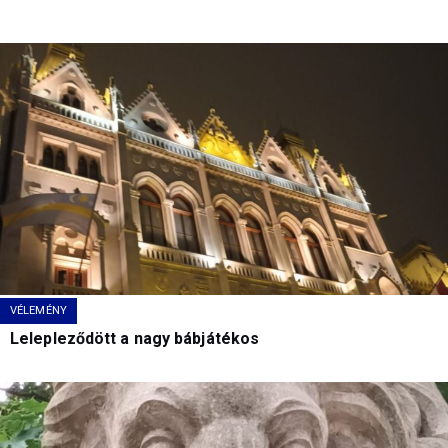
VÉLEMÉNY
Lelepleződött a nagy bábjátékos