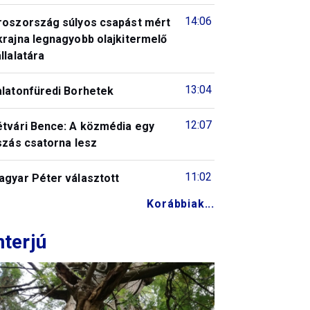
14:06
roszország súlyos csapást mért
krajna legnagyobb olajkitermelő
llalatára
13:04
alatonfüredi Borhetek
12:07
étvári Bence: A közmédia egy
szás csatorna lesz
11:02
agyar Péter választott
Korábbiak...
nterjú