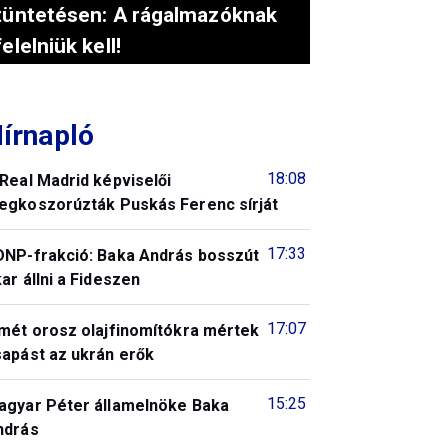
tüntetésen: A rágalmazóknak
felelniük kell!
írnapló
18:08
Real Madrid képviselői
egkoszorúzták Puskás Ferenc sírját
17:33
DNP-frakció: Baka András bosszút
ar állni a Fideszen
17:07
smét orosz olajfinomítókra mértek
sapást az ukrán erők
15:25
agyar Péter államelnöke Baka
ndrás