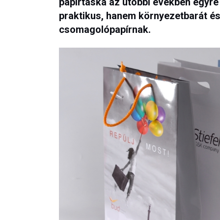
papírtáska az utóbbi években egyr
praktikus, hanem környezetbarát és
csomagolópapírnak.