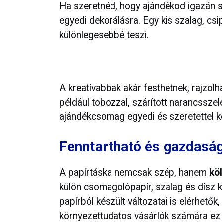
Ha szeretnéd, hogy ajándékod igazán sz
egyedi dekorálásra. Egy kis szalag, csi
különlegesebbé teszi.
A kreatívabbak akár festhetnek, rajzolh
például tobozzal, szárított narancsszel
ajándékcsomag egyedi és szeretettel kés
Fenntartható és gazdasá
A papírtáska nemcsak szép, hanem
kö
külön csomagolópapír, szalag és dísz k
papírból készült változatai is elérhető
környezettudatos vásárlók számára ez 