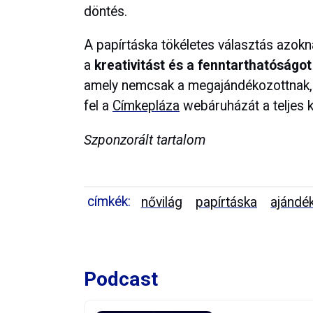
döntés.
A papírtáska tökéletes választás azokn
a
kreativitást és a fenntarthatóságot
amely nemcsak a megajándékozottnak, 
fel a
Címkepláza
webáruházát a teljes kí
Szponzorált tartalom
címkék:
nővilág
papírtáska
ajándé
Podcast