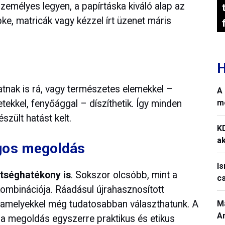
emélyes legyen, a papírtáska kiváló alap az
pke, matricák vagy kézzel írt üzenet máris
H
atnak is rá, vagy természetes elemekkel –
A 
m
etekkel, fenyőággal – díszíthetik. Így minden
zült hatást kelt.
K
ak
gos megoldás
I
ltséghatékony is
. Sokszor olcsóbb, mint a
c
ombinációja. Ráadásul újrahasznosított
k, amelyekkel még tudatosabban választhatunk. A
M
A
a megoldás egyszerre praktikus és etikus