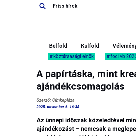
Friss hírek
Belföld
Külföld
Vélemén
köztársasági elnök
foci vb 202
A papírtáska, mint kre
ajándékcsomagolás
Szerző: Címkepláza
2025. november 6. 16:38
Az ünnepi időszak közeledtével min
ajándékozást – nemcsak a meglepe