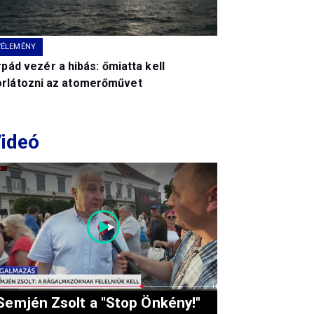
VÉLEMÉNY
pád vezér a hibás: őmiatta kell
orlátozni az atomerőművet
ideó
Semjén Zsolt a "Stop Önkény!"