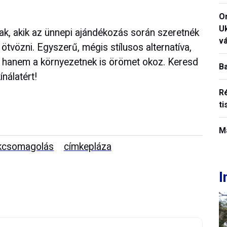
O
U
ak, akik az ünnepi ajándékozás során szeretnék
vá
ötvözni. Egyszerű, mégis stílusos alternatíva,
hanem a környezetnek is örömet okoz. Keresd
B
nálatért!
R
ti
M
kcsomagolás
címkepláza
I