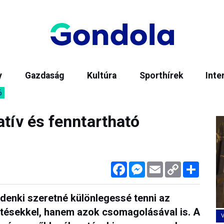
y
Gazdaság
Kultúra
Sporthírek
Inte
6
atív és fenntartható
Facebook
Messenger
Email
Copy
Megos
Link
denki szeretné különlegessé tenni az
tésekkel, hanem azok csomagolásával is. A