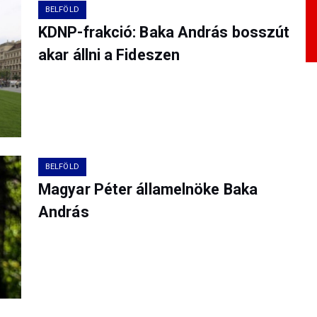
BELFÖLD
KDNP-frakció: Baka András bosszút
akar állni a Fideszen
BELFÖLD
Magyar Péter államelnöke Baka
András