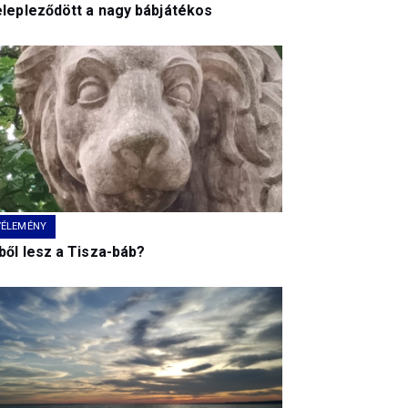
elepleződött a nagy bábjátékos
VÉLEMÉNY
ből lesz a Tisza-báb?