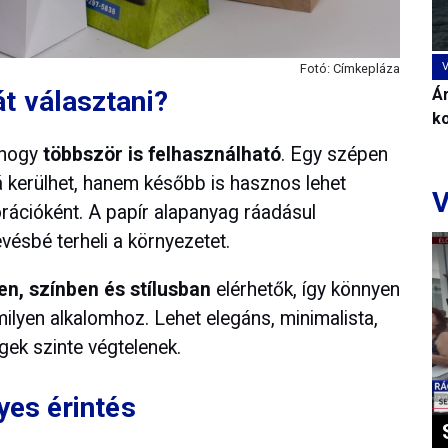
Fotó: Címkepláza
Ár
t választani?
k
 hogy
többször is felhasználható
. Egy szépen
lá kerülhet, hanem később is hasznos lehet
V
orációként. A papír alapanyag ráadásul
evésbé terheli a környezetet.
n, színben és stílusban
elérhetők, így könnyen
ilyen alkalomhoz. Lehet elegáns, minimalista,
ek szinte végtelenek.
yes érintés