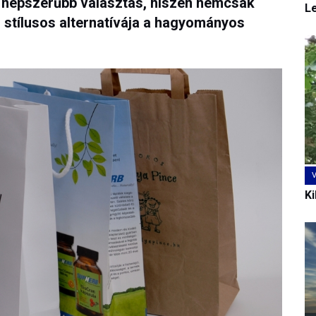
e népszerűbb választás, hiszen nemcsak
L
 stílusos alternatívája a hagyományos
Ki