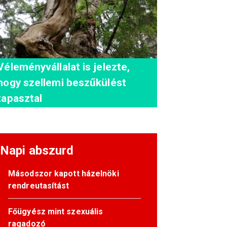
Véleményvállalat is jelezte,
hogy szellemi beszűkülést
tapasztal
Napi abszurd
Másodszor kapott házelnöki
rendreutasítást
Főügyész mint szexuális
ragadozó