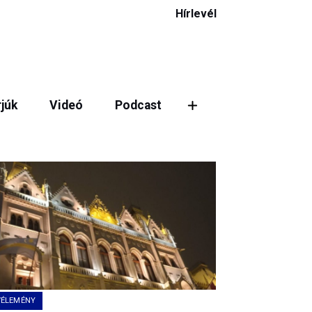
Hírlevél
rjúk
Videó
Podcast
ztás
VÉLEMÉNY