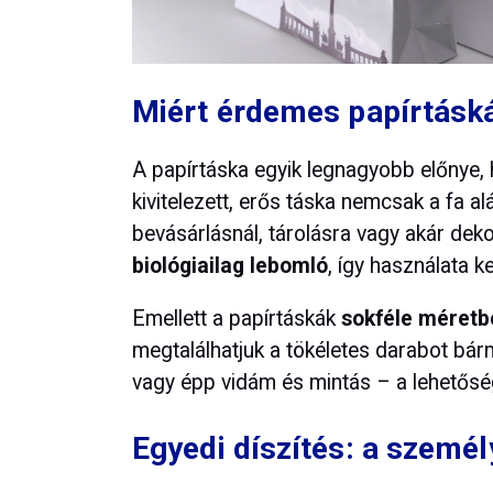
Miért érdemes papírtáská
A papírtáska egyik legnagyobb előnye,
kivitelezett, erős táska nemcsak a fa a
bevásárlásnál, tárolásra vagy akár dek
biológiailag lebomló
, így használata k
Emellett a papírtáskák
sokféle méretbe
megtalálhatjuk a tökéletes darabot bárm
vagy épp vidám és mintás – a lehetőség
Egyedi díszítés: a személ