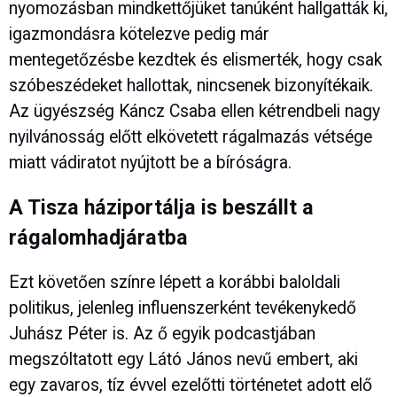
nyomozásban mindkettőjüket tanúként hallgatták ki,
igazmondásra kötelezve pedig már
mentegetőzésbe kezdtek és elismerték, hogy csak
szóbeszédeket hallottak, nincsenek bizonyítékaik.
Az ügyészség Káncz Csaba ellen kétrendbeli nagy
nyilvánosság előtt elkövetett rágalmazás vétsége
miatt vádiratot nyújtott be a bíróságra.
A Tisza háziportálja is beszállt a
rágalomhadjáratba
Ezt követően színre lépett a korábbi baloldali
politikus, jelenleg influenszerként tevékenykedő
Juhász Péter is. Az ő egyik podcastjában
megszóltatott egy Látó János nevű embert, aki
egy zavaros, tíz évvel ezelőtti történetet adott elő