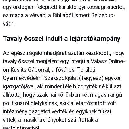
egy ördögien felépített karaktergyilkossági kísérlet,
ez maga a vérvád, a Bibliából ismert Belzebub-
vád”.
Tavaly ősszel indult a lejáratókampány
Az egész rágalomhadjárat azután kezdődött, hogy
tavaly ősszel megjelent egy interjú a Válasz Online-
on Kuslits Gáborral, a fővárosi Területi
Gyermekvédelmi Szakszolgálat (Tegyesz) egykori
igazgatójával, aki mindenféle bizonyíték nélkül azt
állította, hogy szakmai körökben két magas rangú
politikusról pletykálnak, akik a letartóztatott volt
intézményigazgatót védték és egyiknek fiúkat
vittek, a másiknak lányokat szállítottak a
javítóintézetből.