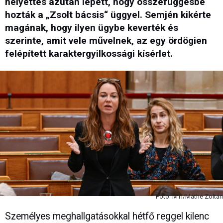
helyettes azután lépett, hogy összefüggésbe
hozták a „Zsolt bácsis“ üggyel. Semjén kikérte
magának, hogy ilyen ügybe keverték és
szerinte, amit vele művelnek, az egy ördögien
felépített karaktergyilkossági kísérlet.
Fotó: MTI/Máthé Zoltán
Személyes meghallgatásokkal hétfő reggel kilenc