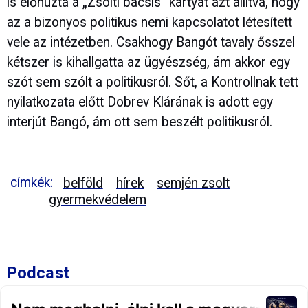
is előhúzta a „Zsolti bácsis“ kártyát azt állítva, hogy
az a bizonyos politikus nemi kapcsolatot létesített
vele az intézetben. Csakhogy Bangót tavaly ősszel
kétszer is kihallgatta az ügyészség, ám akkor egy
szót sem szólt a politikusról. Sőt, a Kontrollnak tett
nyilatkozata előtt Dobrev Klárának is adott egy
interjút Bangó, ám ott sem beszélt politikusról.
címkék:
belföld
hírek
semjén zsolt
gyermekvédelem
Podcast