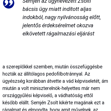
Semjén az úgynevezett Zsolti
bácsis ügy miatt indított aljas
indokból, nagy nyilvánosság előtt,
jelentős érdeksérelmet okozva
elkövetett rágalmazási eljárást
a szereplőkkel szemben, miután összefüggésbe
hozták az állítólagos pedofilbotránnyal. Az
ügyészség korábban átvette a vád képviseletét, ám
miután a volt miniszterelnök-helyettes már nem
országgyűlési képviselő, a vádhatóság ettől
később elállt. Semjén Zsolt kikérte magának ezt a
rágalmat és elmondta, hogy amit művelnek, az „