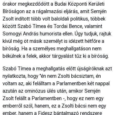
órakor megkezdődött a Budai Központi Kerületi
Bíróságon az a rágalmazási eljárás, amit Semjén
Zsolt indított több volt baloldali politikus, többek
között Szabó Tímea és Tordai Bence, valamint
Somogyi András humorista ellen. Úgy tudjuk, rajtuk
kívül még öt másik személyt is idézett hétfőre a
bíróság. Ha a személyes meghallgatáson nem
békülnek a felek, akkor tárgyalást tűz ki a bíróság.
Szabó Tímea a meghallgatás előtt újságíróknak azt
nyilatkozta, hogy "én nem Zsolti bácsiztam, én
voltam az, aki felálltam a Parlamentben két nappal
azután az ominózus ülés után, amikor Semjén
Zsolt felállt a Parlamentben -, hogy ez nem egy
emberről szól, hanem, ez a Zsolti bácsi nem egy
ember, hanem a Fidesz bántalmazó rendszere