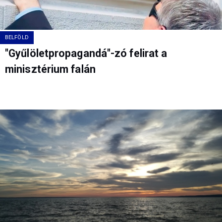
BELFÖLD
"Gyűlöletpropagandá"-zó felirat a
minisztérium falán