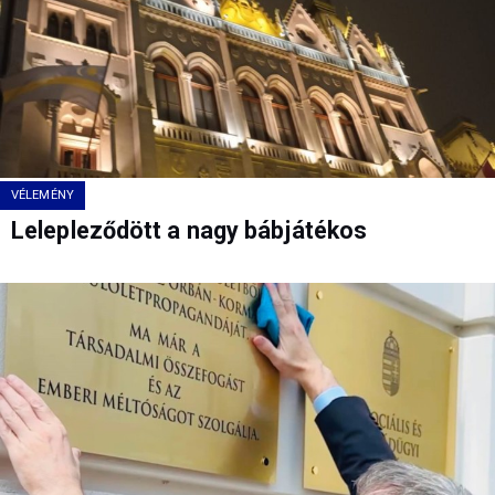
VÉLEMÉNY
Lelepleződött a nagy bábjátékos