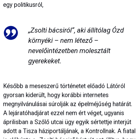
egy politikusról,
„Zsolti bácsiról“, aki állítólag Ózd
környéki – nem létező –
nevelőintézetben molesztált
gyerekeket.
Később a meseszerű történetet előadó Látóról
gyorsan kiderült, hogy korábbi internetes
megnyilvánulásai súrolják az épelméjűség határát.
A lejáratóhadjárat ezzel nem ért véget, ugyanis
áprilisban a Szőlő utcai ügy egyik sértettje interjút
adott a Tisza háziportáljának, a Kontrollnak. A fiatal