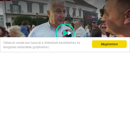
Oldalunk cookie-kat használ a hirdetések kezeléséhez és
Megértettem
látogatási statisztikák gyűjtéséhez.
Semjén Zsolt a "Stop Önkény!" tüntetésen:
A rágalmazóknak felelniük kell!
Hírnapló
20:03
Újabb erdélyi megyékben vezettek be forgalom-
és vízkorlátozást a román hatóságok