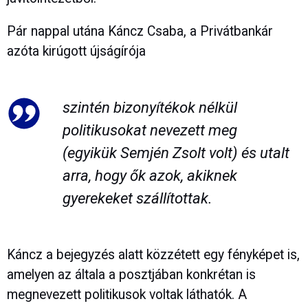
Pár nappal utána Káncz Csaba, a Privátbankár
azóta kirúgott újságírója
szintén bizonyítékok nélkül
politikusokat nevezett meg
(egyikük Semjén Zsolt volt) és utalt
arra, hogy ők azok, akiknek
gyerekeket szállítottak.
Káncz a bejegyzés alatt közzétett egy fényképet is,
amelyen az általa a posztjában konkrétan is
megnevezett politikusok voltak láthatók. A