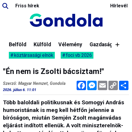
Friss hírek
Hírlevél
Belföld
Külföld
Vélemény
Gazdaság
köztársasági elnök
foci vb 2026
"Én nem is Zsolti bácsiztam!"
Facebook
Messenger
Email
Copy
M
Szerző: Magyar Nemzet, Gondola
Link
2026. július 6. 11:01
Több baloldali politikusnak és Somogyi András
humoristának is meg kell hétfőn jelennie a
bíróságon, miután Semjén Zsolt magánvádas
eljárást indított ellenük. A volt miniszterelnök-