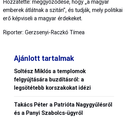
Hozzátette: meggyőződése, hogy „a magyar
emberek átlátnak a szitán”, és tudják, mely politikai
erő képviseli a magyar érdekeket.
Riporter: Gerzsenyi-Raczkó Tímea
Ajánlott tartalmak
Soltész Miklós a templomok
felgyújtására buzdításról: a
legsötétebb korszakokat idézi
Takács Péter a Patrióta Nagygyűlésről
és a Panyi Szabolcs-ügyről