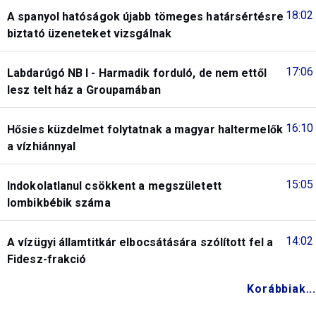
18:02
A spanyol hatóságok újabb tömeges határsértésre
biztató üzeneteket vizsgálnak
17:06
Labdarúgó NB I - Harmadik forduló, de nem ettől
lesz telt ház a Groupamában
16:10
Hősies küzdelmet folytatnak a magyar haltermelők
a vízhiánnyal
15:05
Indokolatlanul csökkent a megszületett
lombikbébik száma
14:02
A vízügyi államtitkár elbocsátására szólított fel a
Fidesz-frakció
Korábbiak...