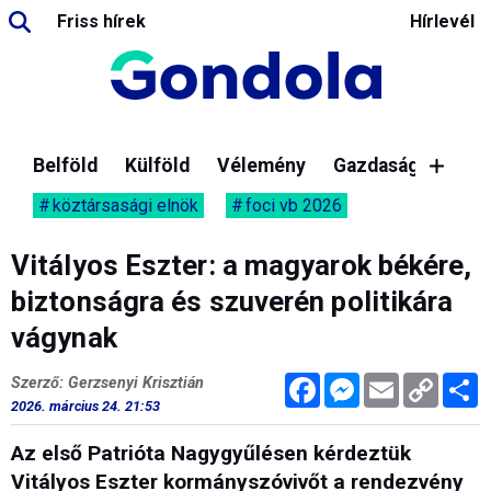
Friss hírek
Hírlevél
Belföld
Külföld
Vélemény
Gazdaság
köztársasági elnök
foci vb 2026
Vitályos Eszter: a magyarok békére,
biztonságra és szuverén politikára
vágynak
Facebook
Messenger
Email
Copy
M
Szerző: Gerzsenyi Krisztián
Link
2026. március 24. 21:53
Az első Patrióta Nagygyűlésen kérdeztük
Vitályos Eszter kormányszóvivőt a rendezvény