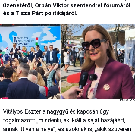
üzenetéről, Orbán Viktor szentendrei fórumáról
és a Tisza Párt politikájáról.
Fotó: GK
Vitályos Eszter a nagygyűlés kapcsán úgy
fogalmazott: „mindenki, aki kiáll a saját hazájáért,
annak itt van a helye”, és azoknak is, „akik szuverén