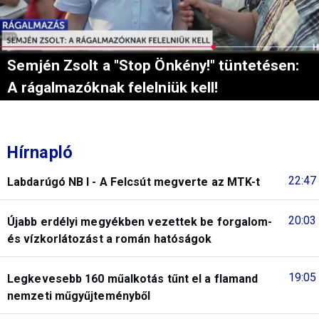
Semjén Zsolt a "Stop Önkény!" tüntetésen:
A rágalmazóknak felelniük kell!
Hírnapló
22:47
Labdarúgó NB I - A Felcsút megverte az MTK-t
20:03
Újabb erdélyi megyékben vezettek be forgalom-
és vízkorlátozást a román hatóságok
19:05
Legkevesebb 160 műalkotás tűnt el a flamand
nemzeti műgyűjteményből