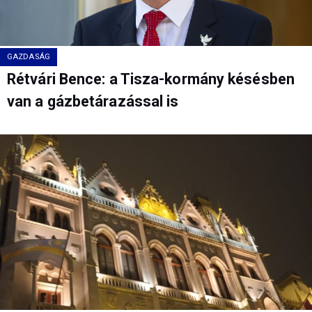
GAZDASÁG
Rétvári Bence: a Tisza-kormány késésben
van a gázbetárazással is