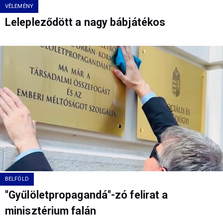
VÉLEMÉNY
Lelepleződött a nagy bábjátékos
BELFÖLD
"Gyűlöletpropagandá"-zó felirat a
minisztérium falán