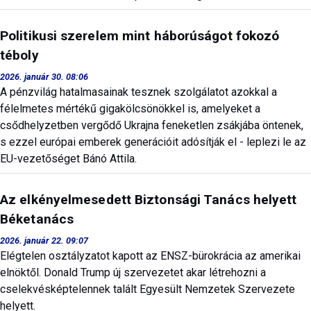
Politikusi szerelem mint háborúságot fokozó
téboly
2026. január 30. 08:06
A pénzvilág hatalmasainak tesznek szolgálatot azokkal a
félelmetes mértékű gigakölcsönökkel is, amelyeket a
csődhelyzetben vergődő Ukrajna feneketlen zsákjába öntenek,
s ezzel európai emberek generációit adósítják el - leplezi le az
EU-vezetőséget Bánó Attila.
Az elkényelmesedett Biztonsági Tanács helyett
Béketanács
2026. január 22. 09:07
Elégtelen osztályzatot kapott az ENSZ-bürokrácia az amerikai
elnöktől. Donald Trump új szervezetet akar létrehozni a
cselekvésképtelennek talált Egyesült Nemzetek Szervezete
helyett.