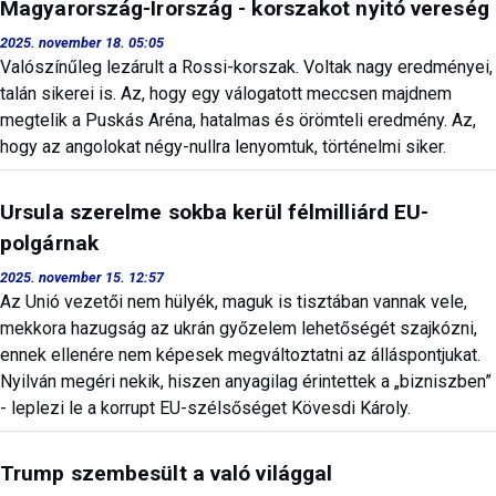
Magyarország-Írország - korszakot nyitó vereség
2025. november 18. 05:05
Valószínűleg lezárult a Rossi-korszak. Voltak nagy eredményei,
talán sikerei is. Az, hogy egy válogatott meccsen majdnem
megtelik a Puskás Aréna, hatalmas és örömteli eredmény. Az,
hogy az angolokat négy-nullra lenyomtuk, történelmi siker.
Ursula szerelme sokba kerül félmilliárd EU-
polgárnak
2025. november 15. 12:57
Az Unió vezetői nem hülyék, maguk is tisztában vannak vele,
mekkora hazugság az ukrán győzelem lehetőségét szajkózni,
ennek ellenére nem képesek megváltoztatni az álláspontjukat.
Nyilván megéri nekik, hiszen anyagilag érintettek a „bizniszben”
- leplezi le a korrupt EU-szélsőséget Kövesdi Károly.
Trump szembesült a való világgal