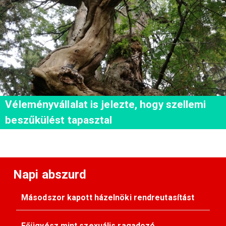
Véleményvállalat is jelezte, hogy szellemi
beszűkülést tapasztal
Napi abszurd
Másodszor kapott házelnöki rendreutasítást
Főügyész mint szexuális ragadozó