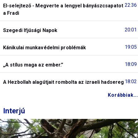
22:36
El-selejtező - Megverte a lengyel bányászcsapatot
a Fradi
20:01
Szegedi Ifjúsági Napok
19:05
Kánikulai munkavédelmi problémák
18:09
„A stílus maga az ember.”
18:02
A Hezbollah alagútjait rombolta az izraeli hadsereg
Korábbiak...
Interjú