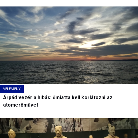
VÉLEMÉNY
Árpád vezér a hibás: őmiatta kell korlátozni az
atomerőművet