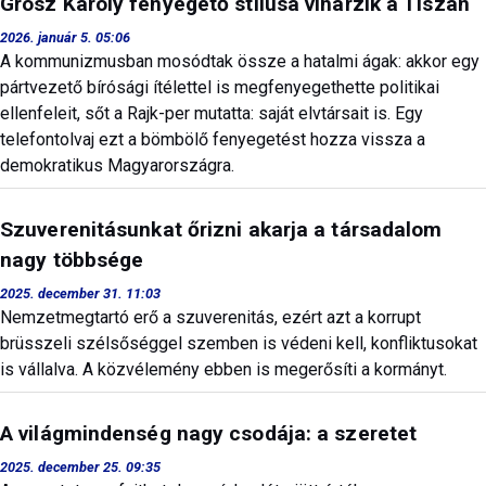
Grósz Károly fenyegető stílusa viharzik a Tiszán
2026. január 5. 05:06
A kommunizmusban mosódtak össze a hatalmi ágak: akkor egy
pártvezető bírósági ítélettel is megfenyegethette politikai
ellenfeleit, sőt a Rajk-per mutatta: saját elvtársait is. Egy
telefontolvaj ezt a bömbölő fenyegetést hozza vissza a
demokratikus Magyarországra.
Szuverenitásunkat őrizni akarja a társadalom
nagy többsége
2025. december 31. 11:03
Nemzetmegtartó erő a szuverenitás, ezért azt a korrupt
brüsszeli szélsőséggel szemben is védeni kell, konfliktusokat
is vállalva. A közvélemény ebben is megerősíti a kormányt.
A világmindenség nagy csodája: a szeretet
2025. december 25. 09:35