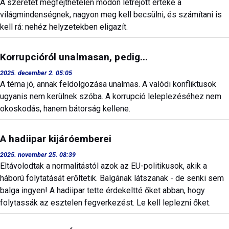
A szeretet megfejthetelen módon létrejött értéke a
világmindenségnek, nagyon meg kell becsülni, és számítani is
kell rá: nehéz helyzetekben eligazít.
Korrupcióról unalmasan, pedig...
2025. december 2. 05:05
A téma jó, annak feldolgozása unalmas. A valódi konfliktusok
ugyanis nem kerülnek szóba. A korrupció leleplezéséhez nem
okoskodás, hanem bátorság kellene.
A hadiipar kijáróemberei
2025. november 25. 08:39
Eltávolodtak a normalitástól azok az EU-politikusok, akik a
háború folytatását erőltetik. Balgának látszanak - de senki sem
balga ingyen! A hadiipar tette érdekeltté őket abban, hogy
folytassák az esztelen fegverkezést. Le kell leplezni őket.