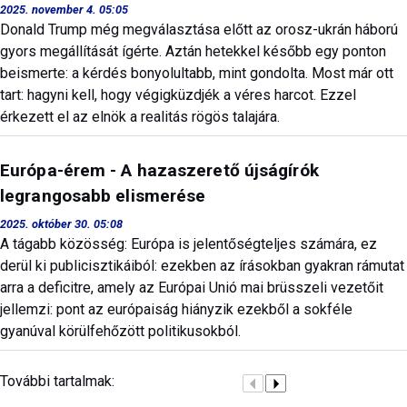
2025. november 4. 05:05
Donald Trump még megválasztása előtt az orosz-ukrán háború
gyors megállítását ígérte. Aztán hetekkel később egy ponton
beismerte: a kérdés bonyolultabb, mint gondolta. Most már ott
tart: hagyni kell, hogy végigküzdjék a véres harcot. Ezzel
érkezett el az elnök a realitás rögös talajára.
Európa-érem - A hazaszerető újságírók
legrangosabb elismerése
2025. október 30. 05:08
A tágabb közösség: Európa is jelentőségteljes számára, ez
derül ki publicisztikáiból: ezekben az írásokban gyakran rámutat
arra a deficitre, amely az Európai Unió mai brüsszeli vezetőit
jellemzi: pont az európaiság hiányzik ezekből a sokféle
gyanúval körülfehőzött politikusokból.
További tartalmak: