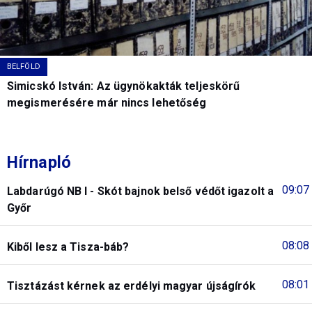
BELFÖLD
Simicskó István: Az ügynökakták teljeskörű
megismerésére már nincs lehetőség
Hírnapló
09:07
Labdarúgó NB I - Skót bajnok belső védőt igazolt a
Győr
08:08
Kiből lesz a Tisza-báb?
08:01
Tisztázást kérnek az erdélyi magyar újságírók