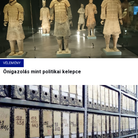
VÉLEMÉNY
Önigazolás mint politikai kelepce