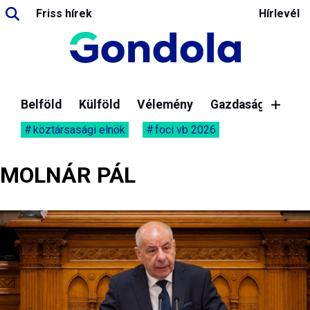
Friss hírek
Hírlevél
Belföld
Külföld
Vélemény
Gazdaság
köztársasági elnök
foci vb 2026
MOLNÁR PÁL