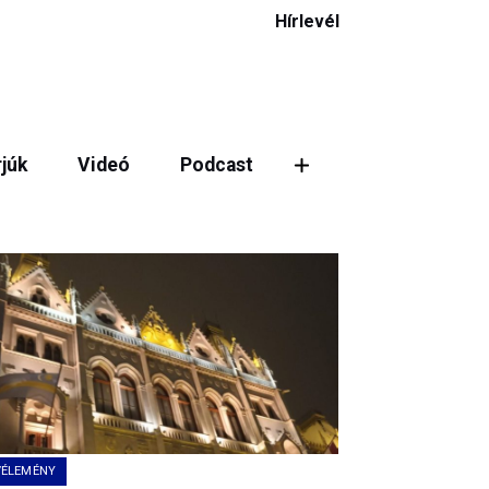
Hírlevél
rjúk
Videó
Podcast
ztás
VÉLEMÉNY