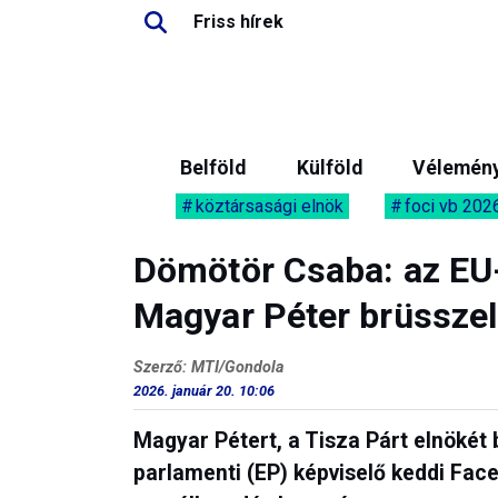
Friss hírek
Belföld
Külföld
Vélemén
köztársasági elnök
foci vb 202
Dömötör Csaba: az EU
Magyar Péter brüsszel
Szerző: MTI/Gondola
2026. január 20. 10:06
Magyar Pétert, a Tisza Párt elnökét
parlamenti (EP) képviselő keddi Fa