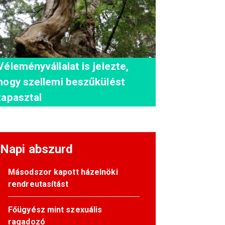
Véleményvállalat is jelezte,
hogy szellemi beszűkülést
tapasztal
Napi abszurd
Másodszor kapott házelnöki
rendreutasítást
Főügyész mint szexuális
ragadozó