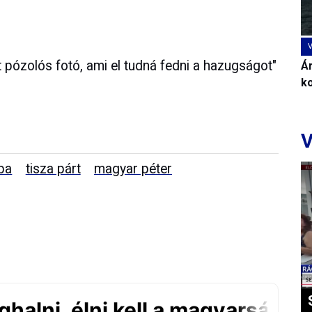
t pózolós fotó, ami el tudná fedni a hazugságot"
Ár
k
V
ba
tisza párt
magyar péter