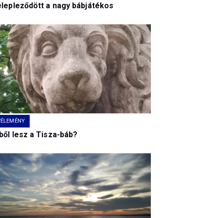
elepleződött a nagy bábjátékos
VÉLEMÉNY
ből lesz a Tisza-báb?