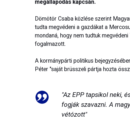
megállapodás kapcsán.
Dömötör Csaba közlése szerint Magyar
tudta megvédeni a gazdákat a Mercosur
mondaná, hogy nem tudtuk megvédeni Var
fogalmazott.
A kormánypárti politikus bejegyzésébe
Péter "saját brüsszeli pártja hozta össz
"Az EPP tapsikol neki, 
fogják szavazni. A mag
vétózott"