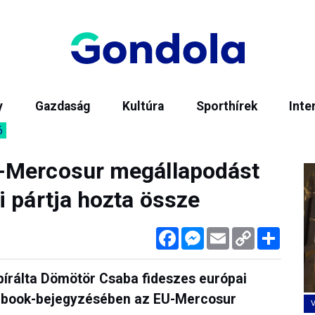
y
Gazdaság
Kultúra
Sporthírek
Inte
6
-Mercosur megállapodást
i pártja hozta össze
Facebook
Messenger
Email
Copy
Megos
Link
 bírálta Dömötör Csaba fideszes európai
cebook-bejegyzésében az EU-Mercosur