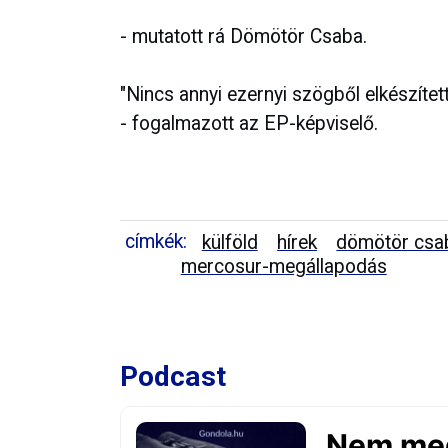
- mutatott rá Dömötör Csaba.
"Nincs annyi ezernyi szögből elkészítet
- fogalmazott az EP-képviselő.
címkék:
külföld
hírek
dömötör csa
mercosur-megállapodás
Podcast