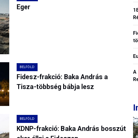
Eger
18
R
Fi
t
E
BELFÖLD
A
Fidesz-frakció: Baka András a
R
Tisza-többség bábja lesz
I
BELFÖLD
KDNP-frakció: Baka András bosszút