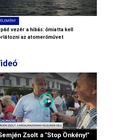
VÉLEMÉNY
pád vezér a hibás: őmiatta kell
orlátozni az atomerőművet
ideó
Semjén Zsolt a "Stop Önkény!"