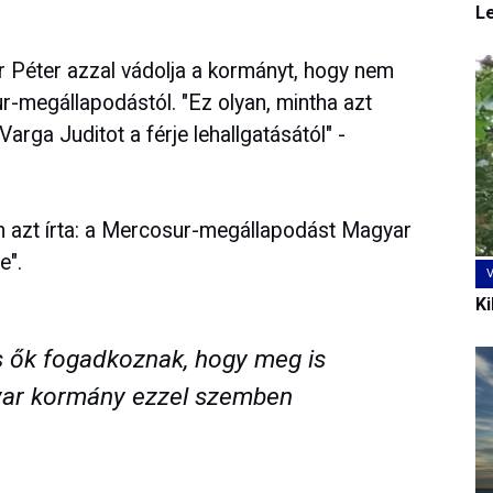
L
 Péter azzal vádolja a kormányt, hogy nem
-megállapodástól. "Ez olyan, mintha azt
ga Juditot a férje lehallgatásától" -
n azt írta: a Mercosur-megállapodást Magyar
e".
Ki
és ők fogadkoznak, hogy meg is
yar kormány ezzel szemben