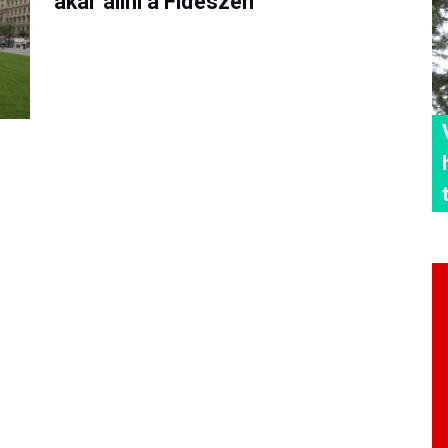
akar állni a Fideszen