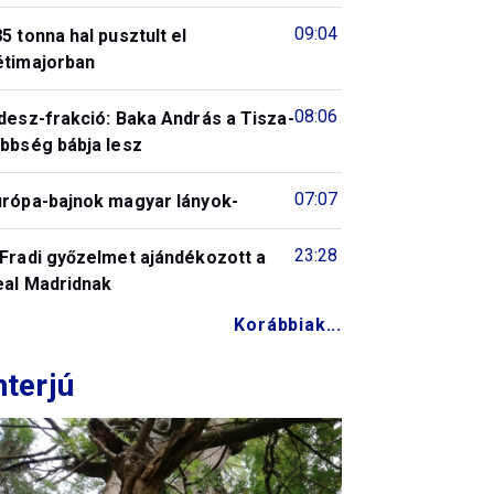
09:04
5 tonna hal pusztult el
étimajorban
08:06
desz-frakció: Baka András a Tisza-
öbbség bábja lesz
07:07
urópa-bajnok magyar lányok-
23:28
 Fradi győzelmet ajándékozott a
eal Madridnak
Korábbiak...
nterjú