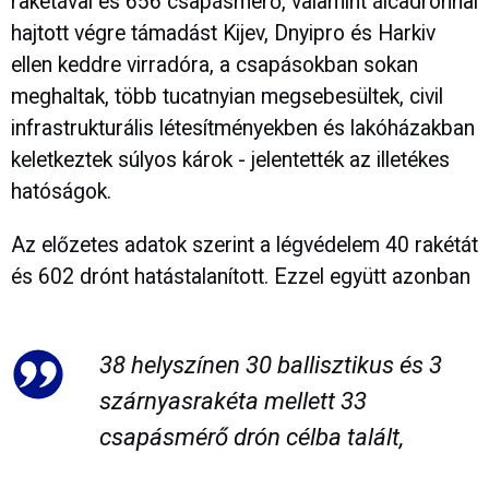
rakétával és 656 csapásmérő, valamint álcadrónnal
hajtott végre támadást Kijev, Dnyipro és Harkiv
ellen keddre virradóra, a csapásokban sokan
meghaltak, több tucatnyian megsebesültek, civil
infrastrukturális létesítményekben és lakóházakban
keletkeztek súlyos károk - jelentették az illetékes
hatóságok.
Az előzetes adatok szerint a légvédelem 40 rakétát
és 602 drónt hatástalanított. Ezzel együtt azonban
38 helyszínen 30 ballisztikus és 3
szárnyasrakéta mellett 33
csapásmérő drón célba talált,