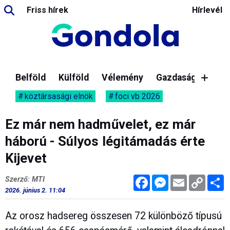
Friss hírek
Hírlevél
Belföld
Külföld
Vélemény
Gazdaság
köztársasági elnök
foci vb 2026
Ez már nem hadművelet, ez már
háború - Súlyos légitámadás érte
Kijevet
Facebook
Messenger
Email
Copy
M
Szerző: MTI
Link
2026. június 2. 11:04
Az orosz hadsereg összesen 72 különböző típusú