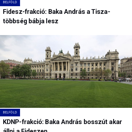
BELFÖLD
Fidesz-frakció: Baka András a Tisza-
többség bábja lesz
BELFÖLD
KDNP-frakció: Baka András bosszút akar
állni a Fideszen