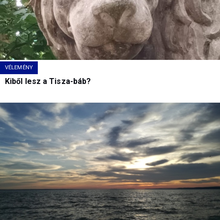
VÉLEMÉNY
Kiből lesz a Tisza-báb?