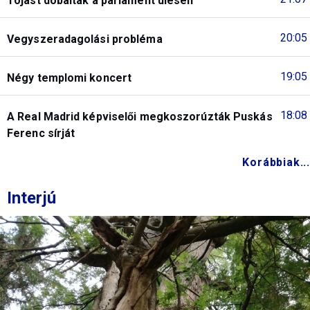
Tojást dobáltak a parlament ülésén
20:05
Vegyszeradagolási probléma
19:05
Négy templomi koncert
18:08
A Real Madrid képviselői megkoszorúzták Puskás
Ferenc sírját
Korábbiak...
Interjú