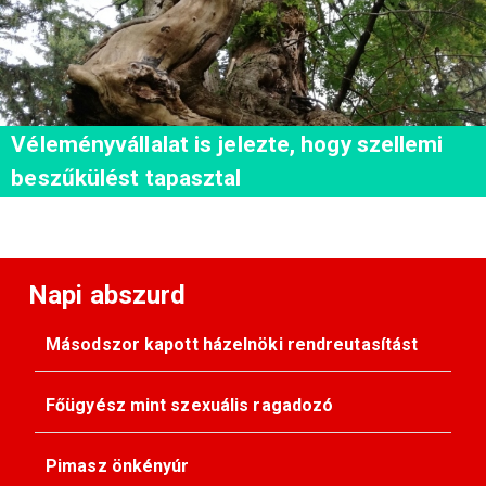
Véleményvállalat is jelezte, hogy szellemi
beszűkülést tapasztal
Napi abszurd
Másodszor kapott házelnöki rendreutasítást
Főügyész mint szexuális ragadozó
Pimasz önkényúr