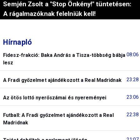
Semjén Zsolt a "Stop Önkény!" tüntetésen:
A rágalmazóknak felelniük kell!
Hírnapló
08:06
Fidesz-frakció: Baka András a Tisza-többség bábja
lesz
23:28
A Fradi győzelmet ajándékozott a Real Madridnak
23:06
Az ötös lottó nyerőszámai és nyereményei
22:38
Futball: A Fradi győzelmet ajándékozott a Real
Madridnak
21:07