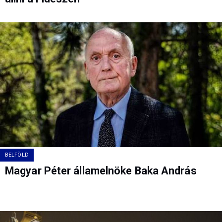
BELFÖLD
Magyar Péter államelnöke Baka András