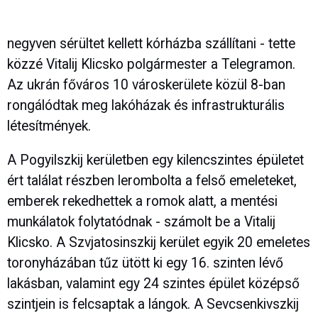
negyven sérültet kellett kórházba szállítani - tette
közzé Vitalij Klicsko polgármester a Telegramon.
Az ukrán főváros 10 városkerülete közül 8-ban
rongálódtak meg lakóházak és infrastrukturális
létesítmények.
A Pogyilszkij kerületben egy kilencszintes épületet
ért találat részben lerombolta a felső emeleteket,
emberek rekedhettek a romok alatt, a mentési
munkálatok folytatódnak - számolt be a Vitalij
Klicsko. A Szvjatosinszkij kerület egyik 20 emeletes
toronyházában tűz ütött ki egy 16. szinten lévő
lakásban, valamint egy 24 szintes épület középső
szintjein is felcsaptak a lángok. A Sevcsenkivszkij