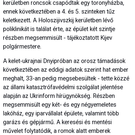
kerületben roncsok csapódtak egy toronyházba,
ennek következtében a 4. és 5. szinteken tűz
keletkezett. A Holoszijivszkij kerületben lévő
poliklinikát is találat érte, az épület két szintje
részben megsemmisült - tájékoztatott Kijev
polgármestere.
A kelet-ukrajnai Dnyipróban az orosz támadások
következtében az eddigi adatok szerint hat ember
meghalt, 33-an pedig megsebesültek - tette közzé
az állami katasztrófavédelmi szolgálat jelentése
alapján az Ukrinform hírügynökség. Részben
megsemmisült egy két- és egy négyemeletes
lakóház, egy iparvállalat épülete, valamint több
garázs és gépjármű. A keresési és mentési
művelet folytatódik, a romok alatt emberek