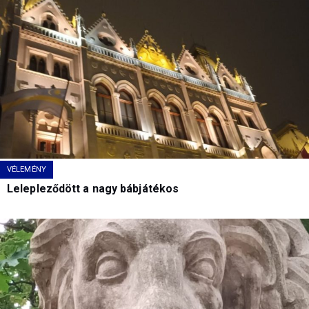
VÉLEMÉNY
Lelepleződött a nagy bábjátékos