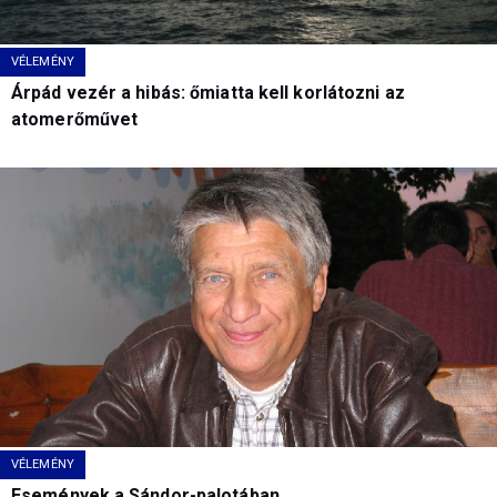
VÉLEMÉNY
Árpád vezér a hibás: őmiatta kell korlátozni az
atomerőművet
VÉLEMÉNY
Események a Sándor-palotában