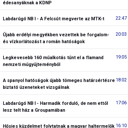
édesanyáknak a KDNP
22:47
Labdarúgó NB I - A Felcsút megverte az MTK-t
20:03
Újabb erdélyi megyékben vezettek be forgalom-
és vízkorlátozást a román hatóságok
19:05
Legkevesebb 160 műalkotás tűnt el a flamand
nemzeti műgyűjteményből
18:02
A spanyol hatóságok újabb tömeges határsértésre
biztató üzeneteket vizsgálnak
17:06
Labdarúgó NB I - Harmadik forduló, de nem ettől
lesz telt ház a Groupamában
16:10
Hősies küzdelmet folytatnak a magyar haltermelők