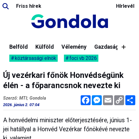
Friss hírek
Hírlevél
Belföld
Külföld
Vélemény
Gazdaság
köztársasági elnök
foci vb 2026
Új vezérkari főnök Honvédségünk
élén - a főparancsnok nevezte ki
Facebook
Messenger
Email
Copy
M
Szerző: MTI; Gondola
Link
2026. június 2. 07:04
A honvédelmi miniszter előterjesztésére, június 1-
jei hatállyal a Honvéd Vezérkar főnökévé nevezte
ki, valamint