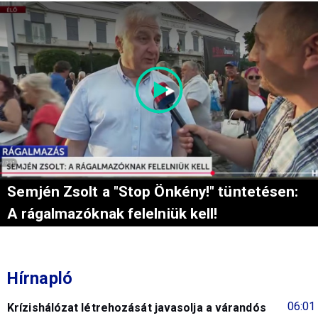
Semjén Zsolt a "Stop Önkény!" tüntetésen:
A rágalmazóknak felelniük kell!
Hírnapló
06:01
Krízishálózat létrehozását javasolja a várandós