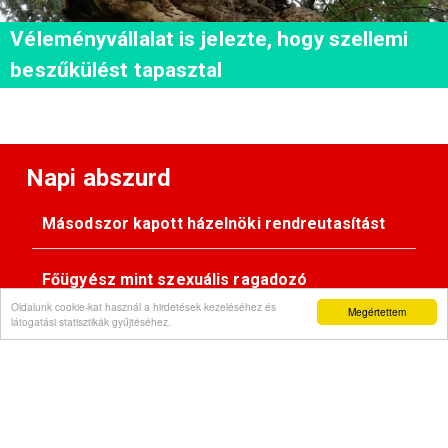
Véleményvállalat is jelezte, hogy szellemi
beszűkülést tapasztal
Napi abszurd
Másodszor kapott házelnöki rendreutasítást
Főügyész mint szexuális ragadozó
Oldalunk cookie-kat használ a hirdetések kezeléséhez és
Megértettem
látogatási statisztikák gyűjtéséhez.
Pimasz önkényúr