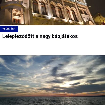
VÉLEMÉNY
Lelepleződött a nagy bábjátékos