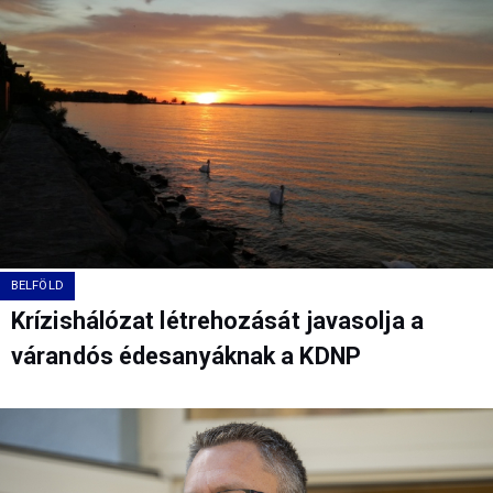
BELFÖLD
Krízishálózat létrehozását javasolja a
várandós édesanyáknak a KDNP