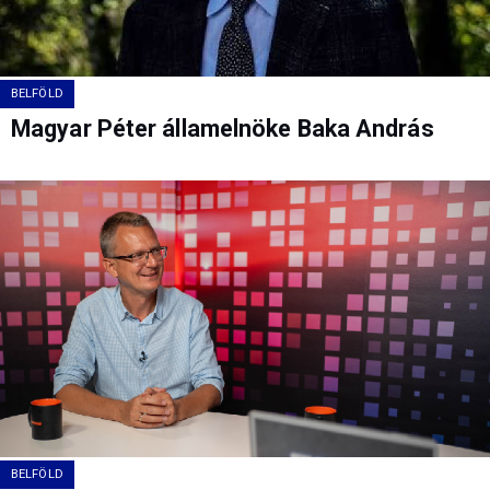
BELFÖLD
Magyar Péter államelnöke Baka András
BELFÖLD