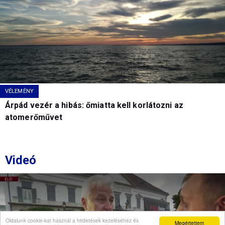
VÉLEMÉNY
Árpád vezér a hibás: őmiatta kell korlátozni az
atomerőművet
Videó
Oldalunk cookie-kat használ a hirdetések kezeléséhez és
Megértettem