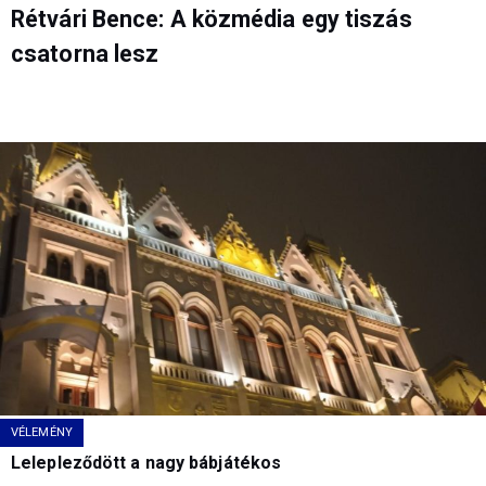
Rétvári Bence: A közmédia egy tiszás
csatorna lesz
VÉLEMÉNY
Lelepleződött a nagy bábjátékos