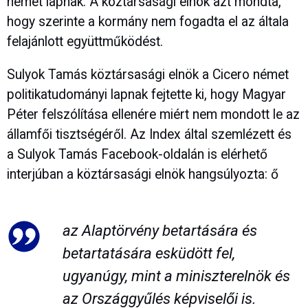
német lapnak. A köztársasági elnök azt mondta,
hogy szerinte a kormány nem fogadta el az általa
felajánlott együttműködést.
Sulyok Tamás köztársasági elnök a Cicero német
politikatudományi lapnak fejtette ki, hogy Magyar
Péter felszólítása ellenére miért nem mondott le az
államfői tisztségéről. Az Index által szemlézett és
a Sulyok Tamás Facebook-oldalán is elérhető
interjúban a köztársasági elnök hangsúlyozta: ő
az Alaptörvény betartására és
betartatására esküdött fel,
ugyanúgy, mint a miniszterelnök és
az Országgyűlés képviselői is.