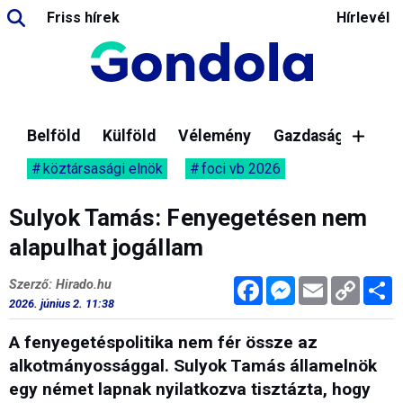
Friss hírek
Hírlevél
Belföld
Külföld
Vélemény
Gazdaság
köztársasági elnök
foci vb 2026
Sulyok Tamás: Fenyegetésen nem
alapulhat jogállam
Facebook
Messenger
Email
Copy
M
Szerző: Hirado.hu
Link
2026. június 2. 11:38
A fenyegetéspolitika nem fér össze az
alkotmányossággal. Sulyok Tamás államelnök
egy német lapnak nyilatkozva tisztázta, hogy