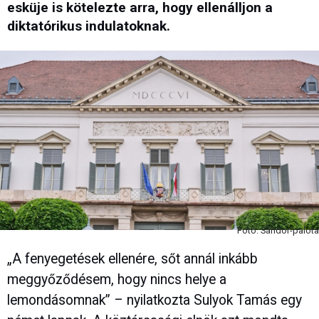
esküje is kötelezte arra, hogy ellenálljon a
diktatórikus indulatoknak.
Fotó: Sándor-palota
„A fenyegetések ellenére, sőt annál inkább
meggyőződésem, hogy nincs helye a
lemondásomnak” – nyilatkozta Sulyok Tamás egy