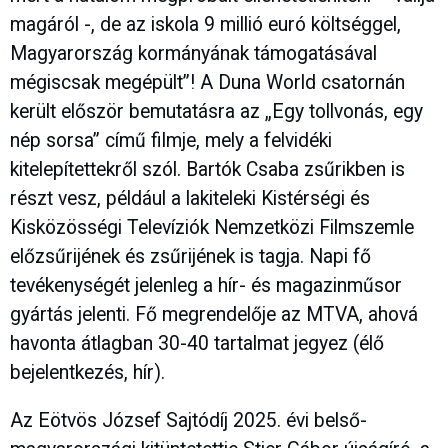
magáról -, de az iskola 9 millió euró költséggel,
Magyarország kormányának támogatásával
mégiscsak megépült”! A Duna World csatornán
került először bemutatásra az „Egy tollvonás, egy
nép sorsa” című filmje, mely a felvidéki
kitelepítettekről szól. Bartók Csaba zsűrikben is
részt vesz, például a lakiteleki Kistérségi és
Kisközösségi Televíziók Nemzetközi Filmszemle
előzsűrijének és zsűrijének is tagja. Napi fő
tevékenységét jelenleg a hír- és magazinműsor
gyártás jelenti. Fő megrendelője az MTVA, ahová
havonta átlagban 30-40 tartalmat jegyez (élő
bejelentkezés, hír).
Az Eötvös József Sajtódíj 2025. évi belső-