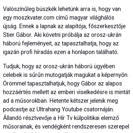
Valószínűleg büszkék lehetünk arra is, hogy van
egy moszkvater.com című magyar világhálós
újság. Ennek a lapnak az alapítója, főszerkesztője
Stier Gábor. Aki követni próbálja az orosz-ukrán
háború fejleményeit, az tapasztalhatja, hogy az
igazán profi híradás ezen a honlapon található.
Tudjuk, hogy az orosz-ukrán háború ügyében
celebek is sűrűn mutogatják magukat a képernyőn.
Örömmel tapasztalhatjuk, hogy Gábor az alapos
hozzáértés mellett az emberi viselkedésre is mintát
ad a műsorokban. Hetente kétszer jelenik meg
podcastje az Ultrahang Youtube csatornáján.
Állandó résztvevője a Hír Tv külpolitikai elemző
műsorainak, és vendégként rendszeresen szerepel