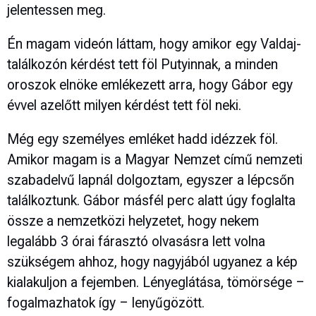
jelentessen meg.
Én magam videón láttam, hogy amikor egy Valdaj-
találkozón kérdést tett föl Putyinnak, a minden
oroszok elnöke emlékezett arra, hogy Gábor egy
évvel azelőtt milyen kérdést tett föl neki.
Még egy személyes emléket hadd idézzek föl.
Amikor magam is a Magyar Nemzet című nemzeti
szabadelvű lapnál dolgoztam, egyszer a lépcsőn
találkoztunk. Gábor másfél perc alatt úgy foglalta
össze a nemzetközi helyzetet, hogy nekem
legalább 3 órai fárasztó olvasásra lett volna
szükségem ahhoz, hogy nagyjából ugyanez a kép
kialakuljon a fejemben. Lényeglátása, tömörsége –
fogalmazhatok így – lenyűgözött.