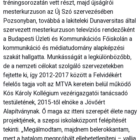
tréningsorozatán vett részt, majd újságírói
mesterkurzuson az Új Szó szervezésében
Pozsonyban, továbbá a lakiteleki Dunaversitas által
szervezett mesterkurzuson televíziós rendezőként
a Budapesti Üzleti és Kommunikációs Főiskolán a
kommunikáció és médiatudomány alapképzési
szakát hallgatta. Munkásságát a legkülönbözőbb,
de a nemzeti célokat szolgáló szervezetekben
fejtette ki, így 2012-2017 között a Felvidékért
felelős tagja volt az MTVA keretein belül működő
Kós Károly Kollégium vezérigazgatói tanácsadó
testületének, 2015-től elnöke a Jövőért
Alapítványnak. Ő maga az itteni szerepét élete nagy
projektjének, a szepsi iskolaközpont felépítését
tekinti. „Megálmodtam, majdnem belerokkantam,
mert a hatalom megpróbált ellehetetleníteni – vallja