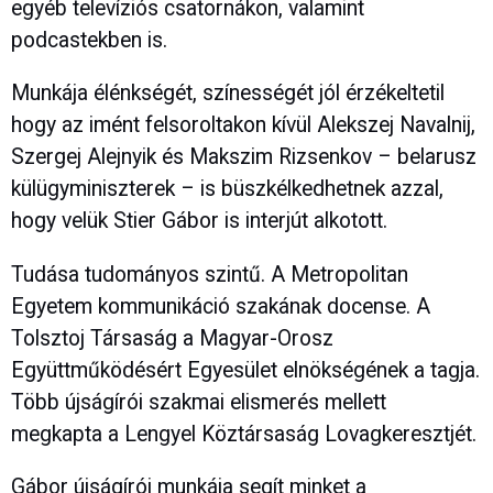
egyéb televíziós csatornákon, valamint
podcastekben is.
Munkája élénkségét, színességét jól érzékeltetil
hogy az imént felsoroltakon kívül Alekszej Navalnij,
Szergej Alejnyik és Makszim Rizsenkov – belarusz
külügyminiszterek – is büszkélkedhetnek azzal,
hogy velük Stier Gábor is interjút alkotott.
Tudása tudományos szintű. A Metropolitan
Egyetem kommunikáció szakának docense. A
Tolsztoj Társaság a Magyar-Orosz
Együttműködésért Egyesület elnökségének a tagja.
Több újságírói szakmai elismerés mellett
megkapta a Lengyel Köztársaság Lovagkeresztjét.
Gábor újságírói munkája segít minket a