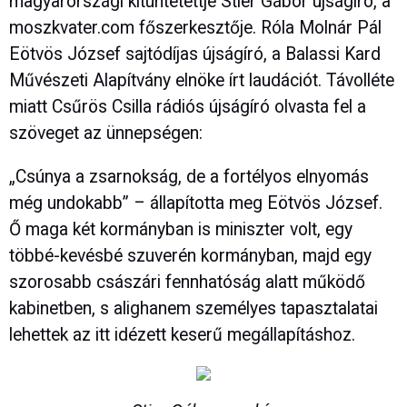
magyarországi kitüntetettje Stier Gábor újságíró, a
moszkvater.com főszerkesztője. Róla Molnár Pál
Eötvös József sajtódíjas újságíró, a Balassi Kard
Művészeti Alapítvány elnöke írt laudációt. Távolléte
miatt Csűrös Csilla rádiós újságíró olvasta fel a
szöveget az ünnepségen:
„Csúnya a zsarnokság, de a fortélyos elnyomás
még undokabb” – állapította meg Eötvös József.
Ő maga két kormányban is miniszter volt, egy
többé-kevésbé szuverén kormányban, majd egy
szorosabb császári fennhatóság alatt működő
kabinetben, s alighanem személyes tapasztalatai
lehettek az itt idézett keserű megállapításhoz.