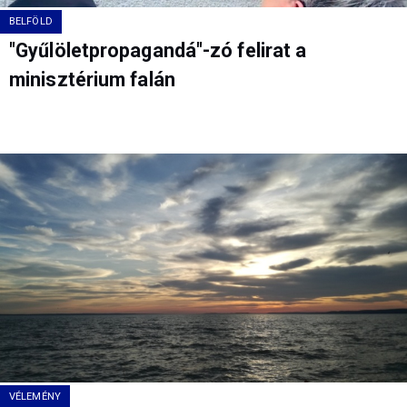
BELFÖLD
"Gyűlöletpropagandá"-zó felirat a
minisztérium falán
VÉLEMÉNY