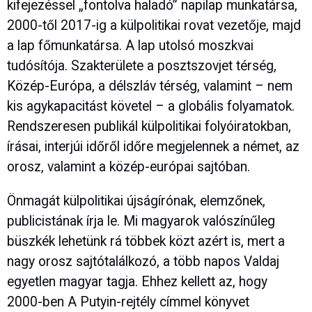
kifejezéssel „fontolva haladó” napilap munkatársa,
2000-től 2017-ig a külpolitikai rovat vezetője, majd
a lap főmunkatársa. A lap utolsó moszkvai
tudósítója. Szakterülete a posztszovjet térség,
Közép-Európa, a délszláv térség, valamint – nem
kis agykapacitást követel – a globális folyamatok.
Rendszeresen publikál külpolitikai folyóiratokban,
írásai, interjúi időről időre megjelennek a német, az
orosz, valamint a közép-európai sajtóban.
Önmagát külpolitikai újságírónak, elemzőnek,
publicistának írja le. Mi magyarok valószínűleg
büszkék lehetünk rá többek közt azért is, mert a
nagy orosz sajtótalálkozó, a több napos Valdaj
egyetlen magyar tagja. Ehhez kellett az, hogy
2000-ben A Putyin-rejtély címmel könyvet