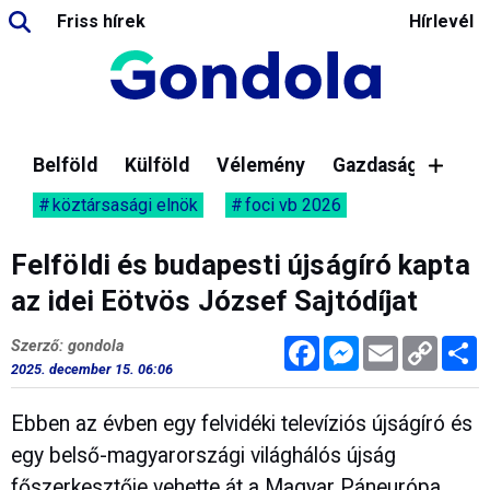
Friss hírek
Hírlevél
Belföld
Külföld
Vélemény
Gazdaság
köztársasági elnök
foci vb 2026
Felföldi és budapesti újságíró kapta
az idei Eötvös József Sajtódíjat
Facebook
Messenger
Email
Copy
M
Szerző: gondola
Link
2025. december 15. 06:06
Ebben az évben egy felvidéki televíziós újságíró és
egy belső-magyarországi világhálós újság
főszerkesztője vehette át a Magyar Páneurópa