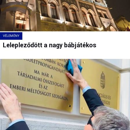
VÉLEMÉNY
Lelepleződött a nagy bábjátékos