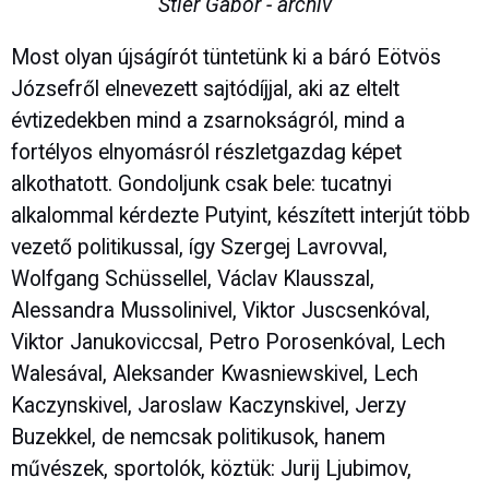
Stier Gábor - archív
Most olyan újságírót tüntetünk ki a báró Eötvös
Józsefről elnevezett sajtódíjjal, aki az eltelt
évtizedekben mind a zsarnokságról, mind a
fortélyos elnyomásról részletgazdag képet
alkothatott. Gondoljunk csak bele: tucatnyi
alkalommal kérdezte Putyint, készített interjút több
vezető politikussal, így Szergej Lavrovval,
Wolfgang Schüssellel, Václav Klausszal,
Alessandra Mussolinivel, Viktor Juscsenkóval,
Viktor Janukoviccsal, Petro Porosenkóval, Lech
Walesával, Aleksander Kwasniewskivel, Lech
Kaczynskivel, Jaroslaw Kaczynskivel, Jerzy
Buzekkel, de nemcsak politikusok, hanem
művészek, sportolók, köztük: Jurij Ljubimov,