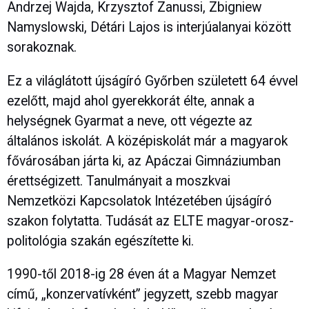
Andrzej Wajda, Krzysztof Zanussi, Zbigniew
Namyslowski, Détári Lajos is interjúalanyai között
sorakoznak.
Ez a világlátott újságíró Győrben született 64 évvel
ezelőtt, majd ahol gyerekkorát élte, annak a
helységnek Gyarmat a neve, ott végezte az
általános iskolát. A középiskolát már a magyarok
fővárosában járta ki, az Apáczai Gimnáziumban
érettségizett. Tanulmányait a moszkvai
Nemzetközi Kapcsolatok Intézetében újságíró
szakon folytatta. Tudását az ELTE magyar-orosz-
politológia szakán egészítette ki.
1990-től 2018-ig 28 éven át a Magyar Nemzet
című, „konzervatívként” jegyzett, szebb magyar