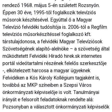
rendező 1968. május 5-én született Rozsnyón.
Éppen 30 éve, 1995-től foglalkozik televíziós
műsorok készítésével. Egyúttal ő a Magyar
Televízió felvidéki tudósítója is. 2006-tól a Regfilm
televíziós műsorkészítéssel foglalkozó kft.
társtulajdonosa, a felvidéki Magyar Televíziósok
Szövetségének alapító-alelnöke – a szövetség által
működtetett Felvidéki Híradó hirek.sk internetes
portál videótartalmi részének felelős szerkesztője
-, elkötelezett harcosa a magyar ügyeknek
Felvidéken a Kós Károly Kollégium tagjaként is,
továbbá az MKP színeiben a Szepsi Város
önkormányzati képviselője is volt. Tanulmányai
irányát e felsorolt feladatoknak rendelte alá:
Pozsonyban a választott önkormányzati képviselők