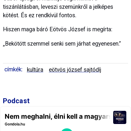
tiszánlátásban, leveszi szemünkről a jelképes
kötést. És ez rendkívül fontos.
Hiszen maga báró Eötvös József is megírta:
„Bekötött szemmel senki sem járhat egyenesen.”
címkék:
kultúra
eötvös józsef sajtódíj
Podcast