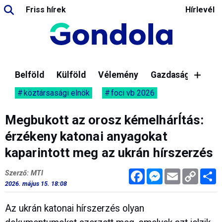
Friss hírek
Hírlevél
Belföld
Külföld
Vélemény
Gazdaság
köztársasági elnök
foci vb 2026
Megbukott az orosz kémelhárÍtás:
érzékeny katonai anyagokat
kaparintott meg az ukrán hírszerzés
Facebook
Messenger
Email
Copy
M
Szerző: MTI
Link
2026. május 15. 18:08
Az ukrán katonai hírszerzés olyan