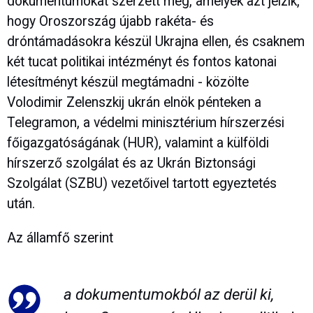
dokumentumokat szerzett meg, amelyek azt jelzik,
hogy Oroszország újabb rakéta- és
dróntámadásokra készül Ukrajna ellen, és csaknem
két tucat politikai intézményt és fontos katonai
létesítményt készül megtámadni - közölte
Volodimir Zelenszkij ukrán elnök pénteken a
Telegramon, a védelmi minisztérium hírszerzési
főigazgatóságának (HUR), valamint a külföldi
hírszerző szolgálat és az Ukrán Biztonsági
Szolgálat (SZBU) vezetőivel tartott egyeztetés
után.
Az államfő szerint
a dokumentumokból az derül ki,