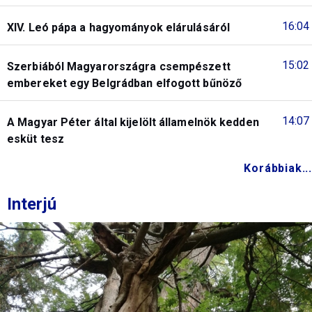
16:04
XIV. Leó pápa a hagyományok elárulásáról
15:02
Szerbiából Magyarországra csempészett
embereket egy Belgrádban elfogott bűnöző
14:07
A Magyar Péter által kijelölt államelnök kedden
esküt tesz
Korábbiak...
Interjú