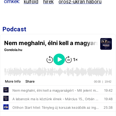
címkék:
külföld
hírek
orosz-ukrán háború
Podcast