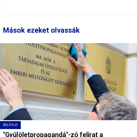
Mások ezeket olvassák
BELFÖLD
"Gyűlöletpropagandá"-zó felirat a