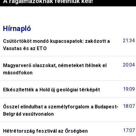
A rágalmazóknak felelniük kell!
Hírnapló
21:34
Csütörtököt mondó kupacsapatok: zakózott a
Vasutas és az ETO
20:04
Magyarverő olaszokat, németeket ítélnek el
másodfokon
19:09
Elkészítették a Hold új geológiai térképét
18:07
Ősszel elindulhat a személyforgalom a Budapest-
Belgrád vasútvonalon
17:07
Hétrétország fesztivál az Őrségben