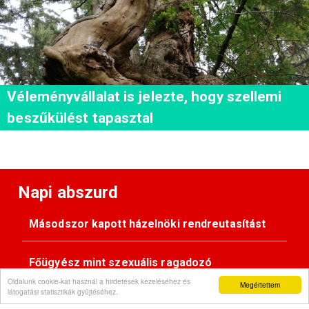
Véleményvállalat is jelezte, hogy szellemi
beszűkülést tapasztal
Napi abszurd
Másodszor kapott házelnöki rendreutasítást
Főügyész mint szexuális ragadozó
Oldalunk cookie-kat használ a hirdetések kezeléséhez és
Megértettem
látogatási statisztikák gyűjtéséhez.
Pimasz önkényúr