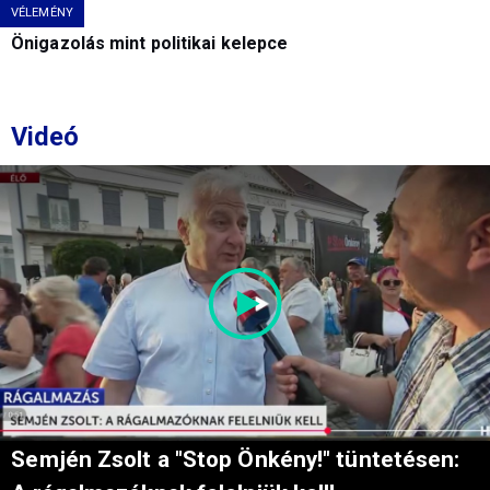
VÉLEMÉNY
Önigazolás mint politikai kelepce
Videó
Semjén Zsolt a "Stop Önkény!" tüntetésen: