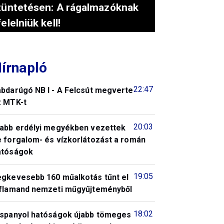
tüntetésen: A rágalmazóknak
felelniük kell!
írnapló
22:47
abdarúgó NB I - A Felcsút megverte
z MTK-t
20:03
jabb erdélyi megyékben vezettek
e forgalom- és vízkorlátozást a román
atóságok
19:05
egkevesebb 160 műalkotás tűnt el
 flamand nemzeti műgyűjteményből
18:02
 spanyol hatóságok újabb tömeges