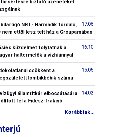
atársértésre biztató üzeneteket
izsgálnak
17:06
bdarúgó NB I - Harmadik forduló,
 nem ettől lesz telt ház a Groupamában
16:10
ősies küzdelmet folytatnak a
gyar haltermelők a vízhiánnyal
15:05
dokolatlanul csökkent a
egszületett lombikbébik száma
14:02
vízügyi államtitkár elbocsátására
ólított fel a Fidesz-frakció
Korábbiak...
nterjú