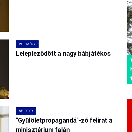
VÉLEMÉNY
Lelepleződött a nagy bábjátékos
BELFÖLD
"Gyűlöletpropagandá"-zó felirat a
minisztérium falán