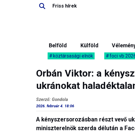
Friss hírek
Belföld
Külföld
Vélemén
köztársasági elnök
foci vb 202
Orbán Viktor: a kénys
ukránokat haladéktalan
Szerző: Gondola
2026. február 4. 18:06
A kényszersorozásban részt vevő ukr
miniszterelnök szerda délután a Fac