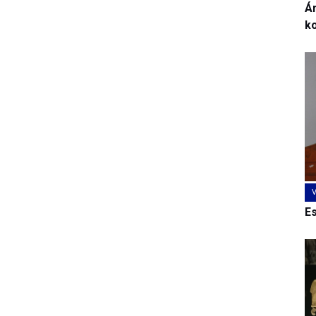
Ár
k
E