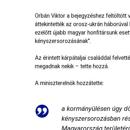
Orbán Viktor a bejegyzéshez feltöltött
áttekintették az orosz-ukrán háborúval
ezelőtt újabb magyar honfitársunk eset
kényszersorozásának".
Az érintett kárpátaljai családdal felvet
megadnak nekik – tette hozzá.
A miniszterelnök hozzátette:
a kormányülésen úgy dö
kényszersorozásban rés
Magyarország területéről