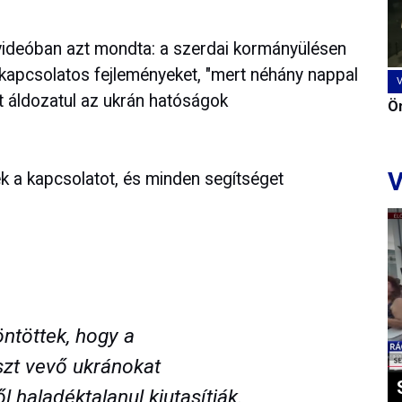
 videóban azt mondta: a szerdai kormányülésen
 kapcsolatos fejleményeket, "mert néhány nappal
t áldozatul az ukrán hatóságok
Ön
V
ték a kapcsolatot, és minden segítséget
ntöttek, hogy a
zt vevő ukránokat
 haladéktalanul kiutasítják.