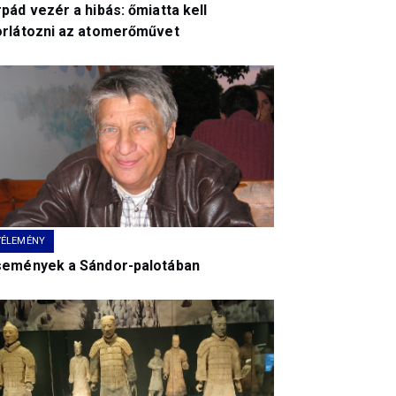
pád vezér a hibás: őmiatta kell
orlátozni az atomerőművet
VÉLEMÉNY
semények a Sándor-palotában