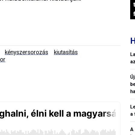
H
kényszersorozás
kiutasítás
L
tor
a
Ú
b
h
L
a
A