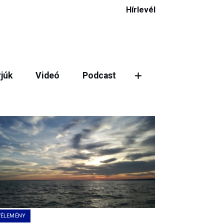
Hírlevél
rjúk
Videó
Podcast
ztás
VÉLEMÉNY