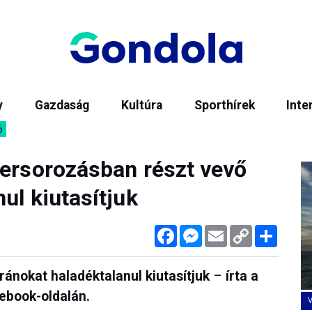
y
Gazdaság
Kultúra
Sporthírek
Inte
6
zersorozásban részt vevő
ul kiutasítjuk
Facebook
Messenger
Email
Copy
Megos
Link
ánokat haladéktalanul kiutasítjuk
–
írta a
ebook-oldalán.