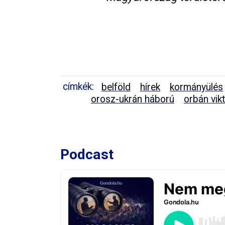
címkék:
belföld
hírek
kormányülés
orosz-ukrán háború
orbán vik
Podcast