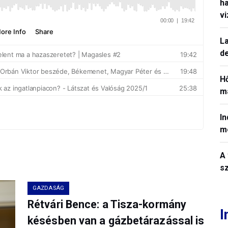
h
v
La
de
H
ma
In
m
A 
sz
GAZDASÁG
Rétvári Bence: a Tisza-kormány
I
késésben van a gázbetárazással is