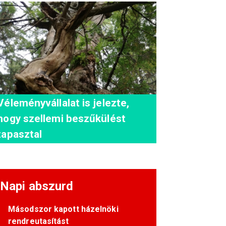
Véleményvállalat is jelezte,
hogy szellemi beszűkülést
tapasztal
Napi abszurd
Másodszor kapott házelnöki
rendreutasítást