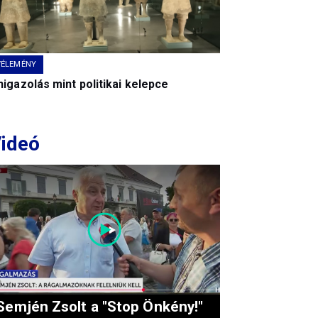
VÉLEMÉNY
igazolás mint politikai kelepce
ideó
Semjén Zsolt a "Stop Önkény!"