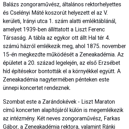
Balázs zongoraművész, általános rektorhelyettes
és Cselényi Máté koszorút helyezett el az V.
kerületi, Irányi utca 1. szám alatti emléktáblánál,
amelyet 1939-ben állíttatott a Liszt Ferenc
Társaság. A tábla az egykor ott állt Hal tér 4.
számú házról emlékezik meg, ahol 1875. november
15-én megkezdte működését a Zeneakadémia. Az
épületet a 20. század legelején, az első Erzsébet
híd építésekor bontották el a környékkel együtt. A
Zeneakadémia nagytermében pénteken este
ünnepi koncertet rendeznek.
Szombat este a Zarándokévek - Liszt Maraton
című koncerten alapítójáról külön is megemlékezik
az intézmény. Két neves zongoraművész, Farkas
Gábor, a Zeneakadémia rektora, valamint Ránki