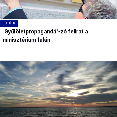
BELFÖLD
"Gyűlöletpropagandá"-zó felirat a
minisztérium falán