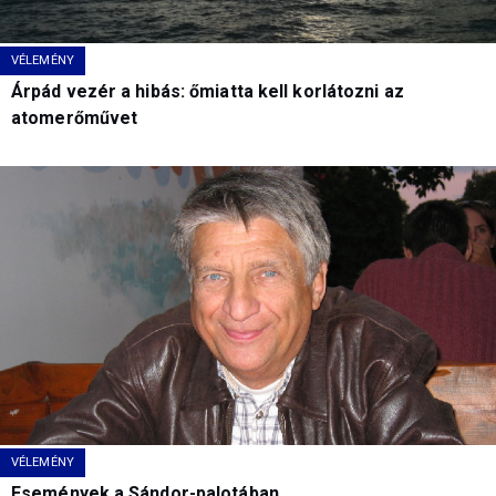
VÉLEMÉNY
Árpád vezér a hibás: őmiatta kell korlátozni az
atomerőművet
VÉLEMÉNY
Események a Sándor-palotában