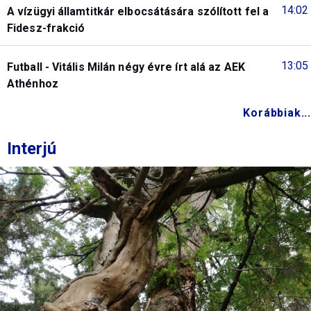
14:02
A vízügyi államtitkár elbocsátására szólított fel a
Fidesz-frakció
13:05
Futball - Vitális Milán négy évre írt alá az AEK
Athénhoz
Korábbiak...
Interjú