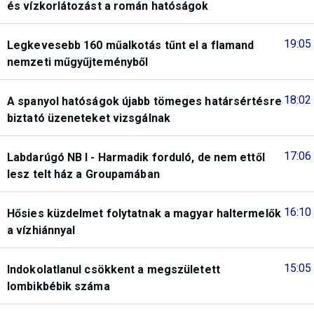
és vízkorlátozást a román hatóságok
19:05
Legkevesebb 160 műalkotás tűnt el a flamand
nemzeti műgyűjteményből
18:02
A spanyol hatóságok újabb tömeges határsértésre
biztató üzeneteket vizsgálnak
17:06
Labdarúgó NB I - Harmadik forduló, de nem ettől
lesz telt ház a Groupamában
16:10
Hősies küzdelmet folytatnak a magyar haltermelők
a vízhiánnyal
15:05
Indokolatlanul csökkent a megszületett
lombikbébik száma