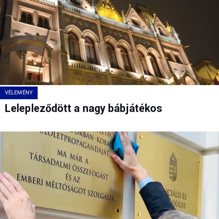
VÉLEMÉNY
Lelepleződött a nagy bábjátékos