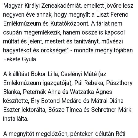
Magyar Királyi Zeneakadémiát, emellett jövőre lesz
negyven éve annak, hogy megnyílt a Liszt Ferenc
Emlékmúzeum és Kutatóközpont. A tárlat nem
csupán megemlékezik, hanem össze is kapcsol
múltat és jelent, mestert és tanítványt, művészi
hagyatékot és örökséget" - mondta megnyitójában
Fekete Gyula.
A kiállítást Bokor Lilla, Cselényi Máté (az
Emlékmúzeum igazgatója), Pál Rebeka, Pászthory
Blanka, Peternák Anna és Watzatka Ágnes
készítette, Éry Botond Medárd és Mátrai Diána
Eszter lektorálta, Bősze Tímea és Schretner Márk
installálta.
A megnyitót megelőzően, pénteken délután Réti