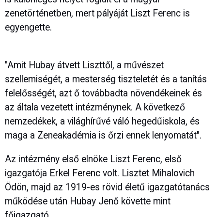
zenetörténetben, mert pályáját Liszt Ferenc is
egyengette.
"Amit Hubay átvett Liszttől, a művészet
szellemiségét, a mesterség tiszteletét és a tanítás
felelősségét, azt ő továbbadta növendékeinek és
az általa vezetett intézménynek. A következő
nemzedékek, a világhírűvé váló hegedűiskola, és
maga a Zeneakadémia is őrzi ennek lenyomatát".
Az intézmény első elnöke Liszt Ferenc, első
igazgatója Erkel Ferenc volt. Lisztet Mihalovich
Ödön, majd az 1919-es rövid életű igazgatótanács
működése után Hubay Jenő követte mint
főigazgató.