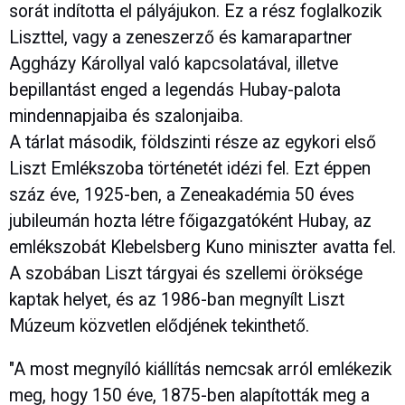
sorát indította el pályájukon. Ez a rész foglalkozik
Liszttel, vagy a zeneszerző és kamarapartner
Aggházy Károllyal való kapcsolatával, illetve
bepillantást enged a legendás Hubay-palota
mindennapjaiba és szalonjaiba.
A tárlat második, földszinti része az egykori első
Liszt Emlékszoba történetét idézi fel. Ezt éppen
száz éve, 1925-ben, a Zeneakadémia 50 éves
jubileumán hozta létre főigazgatóként Hubay, az
emlékszobát Klebelsberg Kuno miniszter avatta fel.
A szobában Liszt tárgyai és szellemi öröksége
kaptak helyet, és az 1986-ban megnyílt Liszt
Múzeum közvetlen elődjének tekinthető.
"A most megnyíló kiállítás nemcsak arról emlékezik
meg, hogy 150 éve, 1875-ben alapították meg a