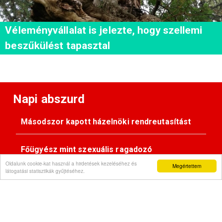
Véleményvállalat is jelezte, hogy szellemi
beszűkülést tapasztal
Napi abszurd
Másodszor kapott házelnöki rendreutasítást
Főügyész mint szexuális ragadozó
Oldalunk cookie-kat használ a hirdetések kezeléséhez és
Megértettem
látogatási statisztikák gyűjtéséhez.
Pimasz önkényúr