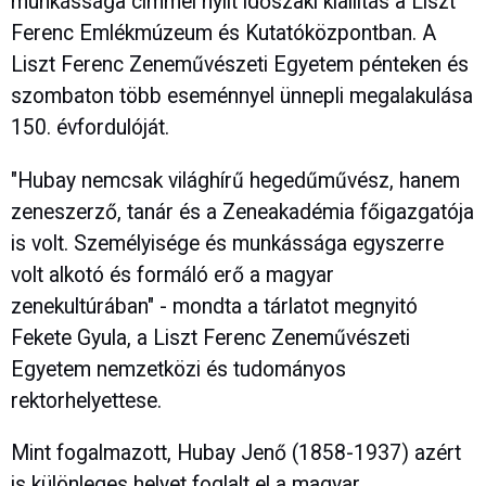
munkássága címmel nyílt időszaki kiállítás a Liszt
Ferenc Emlékmúzeum és Kutatóközpontban. A
Liszt Ferenc Zeneművészeti Egyetem pénteken és
szombaton több eseménnyel ünnepli megalakulása
150. évfordulóját.
"Hubay nemcsak világhírű hegedűművész, hanem
zeneszerző, tanár és a Zeneakadémia főigazgatója
is volt. Személyisége és munkássága egyszerre
volt alkotó és formáló erő a magyar
zenekultúrában" - mondta a tárlatot megnyitó
Fekete Gyula, a Liszt Ferenc Zeneművészeti
Egyetem nemzetközi és tudományos
rektorhelyettese.
Mint fogalmazott, Hubay Jenő (1858-1937) azért
is különleges helyet foglalt el a magyar