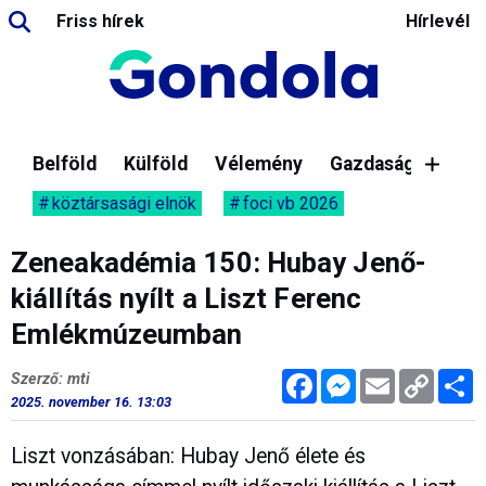
Friss hírek
Hírlevél
Belföld
Külföld
Vélemény
Gazdaság
köztársasági elnök
foci vb 2026
Zeneakadémia 150: Hubay Jenő-
kiállítás nyílt a Liszt Ferenc
Emlékmúzeumban
Facebook
Messenger
Email
Copy
M
Szerző: mti
Link
2025. november 16. 13:03
Liszt vonzásában: Hubay Jenő élete és