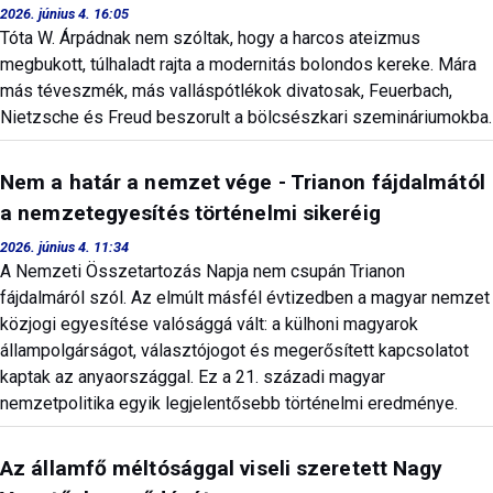
2026. június 4. 16:05
Tóta W. Árpádnak nem szóltak, hogy a harcos ateizmus
megbukott, túlhaladt rajta a modernitás bolondos kereke. Mára
más téveszmék, más valláspótlékok divatosak, Feuerbach,
Nietzsche és Freud beszorult a bölcsészkari szemináriumokba.
Nem a határ a nemzet vége - Trianon fájdalmától
a nemzetegyesítés történelmi sikeréig
2026. június 4. 11:34
A Nemzeti Összetartozás Napja nem csupán Trianon
fájdalmáról szól. Az elmúlt másfél évtizedben a magyar nemzet
közjogi egyesítése valósággá vált: a külhoni magyarok
állampolgárságot, választójogot és megerősített kapcsolatot
kaptak az anyaországgal. Ez a 21. századi magyar
nemzetpolitika egyik legjelentősebb történelmi eredménye.
Az államfő méltósággal viseli szeretett Nagy