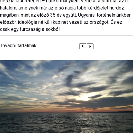
fieszta kíséretében – bulikormányként vette át a stafétát az új
hatalom, amelynek már az első napja több kérdőjelet hordoz
magában, mint az előző 35 év együtt. Ugyanis, történelmünkben
először, ideológia nélküli kabinet vezeti az országot. És ez
csak egy furcsaság a sokból.
További tartalmak: