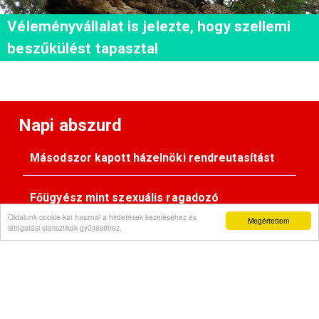
Véleményvállalat is jelezte, hogy szellemi
beszűkülést tapasztal
Napi abszurd
Másodszor kapott házelnöki rendreutasítást
Főügyész mint szexuális ragadozó
Oldalunk cookie-kat használ a hirdetések kezeléséhez és
Megértettem
látogatási statisztikák gyűjtéséhez.
Pimasz önkényúr