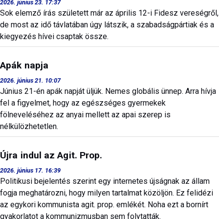
2026. június 23. 17:37
Sok elemző írás született már az április 12-i Fidesz vereségről,
de most az idő távlatában úgy látszik, a szabadságpártiak és a
kiegyezés hívei csaptak össze.
Apák napja
2026. június 21. 10:07
Június 21-én apák napját üljük. Nemes globális ünnep. Arra hívja
fel a figyelmet, hogy az egészséges gyermekek
fölneveléséhez az anyai mellett az apai szerep is
nélkülözhetetlen.
Újra indul az Agit. Prop.
2026. június 17. 16:39
Politikusi bejelentés szerint egy internetes újságnak az állam
fogja meghatározni, hogy milyen tartalmat közöljön. Ez felidézi
az egykori kommunista agit. prop. emlékét. Noha ezt a bornírt
gyakorlatot a kommunizmusban sem folytatták.