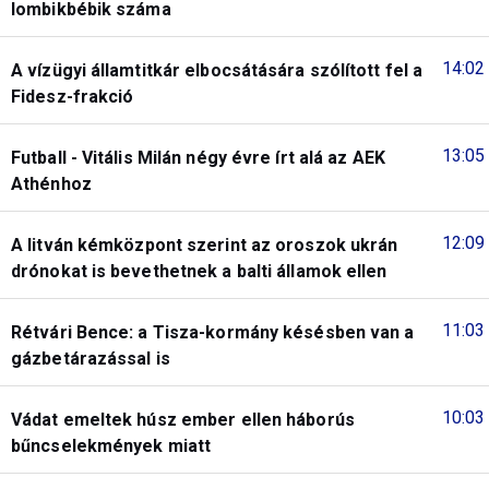
lombikbébik száma
14:02
A vízügyi államtitkár elbocsátására szólított fel a
Fidesz-frakció
13:05
Futball - Vitális Milán négy évre írt alá az AEK
Athénhoz
12:09
A litván kémközpont szerint az oroszok ukrán
drónokat is bevethetnek a balti államok ellen
11:03
Rétvári Bence: a Tisza-kormány késésben van a
gázbetárazással is
10:03
Vádat emeltek húsz ember ellen háborús
bűncselekmények miatt