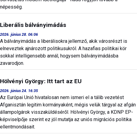
népesség.
Liberális bálványimádás
2026. június 28. 06:06
A bálványimádás a liberálisokra jellemző, akik városrészt is
elneveztek ajnározott politikusukról. A hazafias politikai kör
sokkal intelligensebb annál, hogysem bálványimádásba
zavarodjon.
Hölvényi György: Itt tart az EU
2026. június 24. 16:35
Az Európai Unió hivatalosan nem ismeri el a tálib vezetést
Afganisztán legitim kormányaként, mégis velük tárgyal az afgán
állampolgárok visszaküldéséről. Hölvényi György, a KDNP EP-
képviselpője szerint ez jól mutatja az uniós migrációs politika
ellentmondásait.