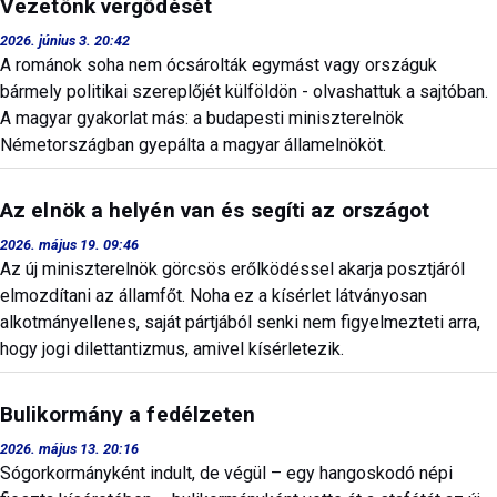
Vezetőnk vergődését
2026. június 3. 20:42
A románok soha nem ócsárolták egymást vagy országuk
bármely politikai szereplőjét külföldön - olvashattuk a sajtóban.
A magyar gyakorlat más: a budapesti miniszterelnök
Németországban gyepálta a magyar államelnököt.
Az elnök a helyén van és segíti az országot
2026. május 19. 09:46
Az új miniszterelnök görcsös erőlködéssel akarja posztjáról
elmozdítani az államfőt. Noha ez a kísérlet látványosan
alkotmányellenes, saját pártjából senki nem figyelmezteti arra,
hogy jogi dilettantizmus, amivel kísérletezik.
Bulikormány a fedélzeten
2026. május 13. 20:16
Sógorkormányként indult, de végül – egy hangoskodó népi