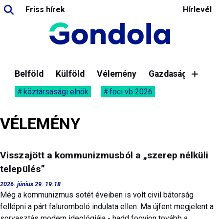
Friss hírek
Hírlevél
Belföld
Külföld
Vélemény
Gazdaság
köztársasági elnök
foci vb 2026
VÉLEMÉNY
Visszajött a kommunizmusból a „szerep nélküli
település”
2026. június 29. 19:18
Még a kommunizmus sötét éveiben is volt civil bátorság
fellépni a párt faluromboló indulata ellen. Ma újfent megjelent a
sorvasztás modern ideológiája - hadd fogyjon tovább a