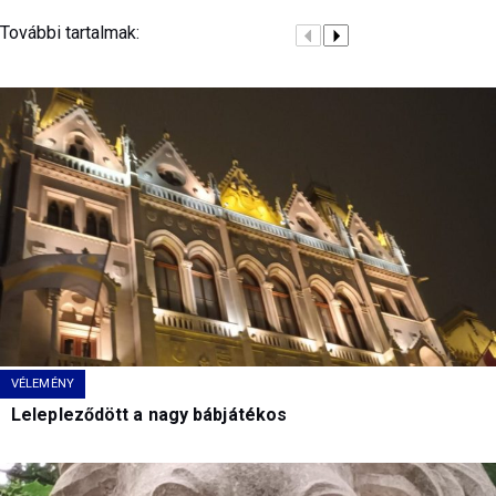
További tartalmak:
VÉLEMÉNY
Lelepleződött a nagy bábjátékos