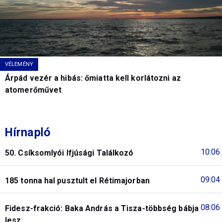
VÉLEMÉNY
Árpád vezér a hibás: őmiatta kell korlátozni az
atomerőművet
Hírnapló
10:06
50. Csíksomlyói Ifjúsági Találkozó
09:04
185 tonna hal pusztult el Rétimajorban
08:06
Fidesz-frakció: Baka András a Tisza-többség bábja
lesz