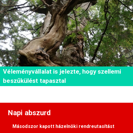
Véleményvállalat is jelezte, hogy szellemi
beszűkülést tapasztal
Napi abszurd
Másodszor kapott házelnöki rendreutasítást