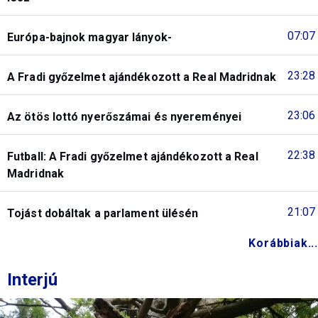
07:07
Európa-bajnok magyar lányok-
23:28
A Fradi győzelmet ajándékozott a Real Madridnak
23:06
Az ötös lottó nyerőszámai és nyereményei
22:38
Futball: A Fradi győzelmet ajándékozott a Real
Madridnak
21:07
Tojást dobáltak a parlament ülésén
Korábbiak...
Interjú