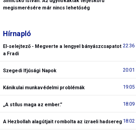
Simicskó István: Az ügynökakták teljeskörű
megismerésére már nincs lehetőség
Hírnapló
22:36
El-selejtező - Megverte a lengyel bányászcsapatot
a Fradi
20:01
Szegedi Ifjúsági Napok
19:05
Kánikulai munkavédelmi problémák
18:09
„A stílus maga az ember.”
18:02
A Hezbollah alagútjait rombolta az izraeli hadsereg