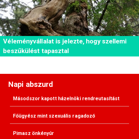
Véleményvállalat is jelezte, hogy szellemi
beszűkülést tapasztal
Napi abszurd
Másodszor kapott házelnöki rendreutasítást
Főügyész mint szexuális ragadozó
Pimasz önkényúr