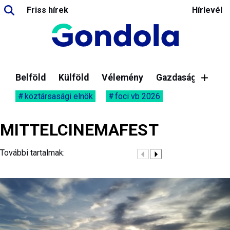
Friss hírek
Hírlevél
Belföld
Külföld
Vélemény
Gazdaság
köztársasági elnök
foci vb 2026
MITTELCINEMAFEST
További tartalmak: