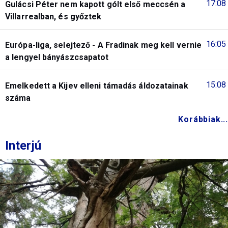
17:08
Gulácsi Péter nem kapott gólt első meccsén a
Villarrealban, és győztek
16:05
Európa-liga, selejtező - A Fradinak meg kell vernie
a lengyel bányászcsapatot
15:08
Emelkedett a Kijev elleni támadás áldozatainak
száma
Korábbiak...
Interjú