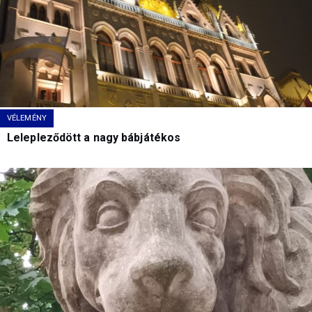
VÉLEMÉNY
Lelepleződött a nagy bábjátékos