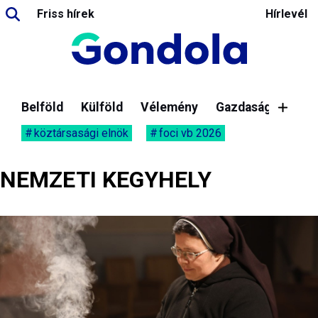
Friss hírek
Hírlevél
Belföld
Külföld
Vélemény
Gazdaság
köztársasági elnök
foci vb 2026
NEMZETI KEGYHELY