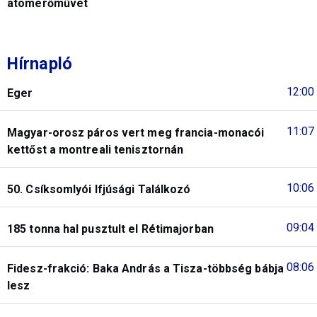
atomerőművet
Hírnapló
12:00
Eger
11:07
Magyar-orosz páros vert meg francia-monacói
kettőst a montreali tenisztornán
10:06
50. Csíksomlyói Ifjúsági Találkozó
09:04
185 tonna hal pusztult el Rétimajorban
08:06
Fidesz-frakció: Baka András a Tisza-többség bábja
lesz