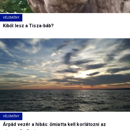
VÉLEMÉNY
Kiből lesz a Tisza-báb?
VÉLEMÉNY
Árpád vezér a hibás: őmiatta kell korlátozni az