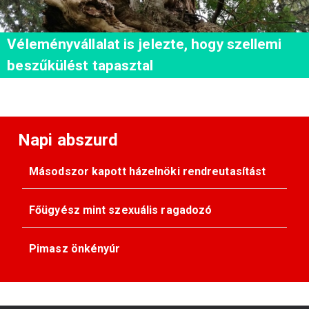
Véleményvállalat is jelezte, hogy szellemi
beszűkülést tapasztal
Napi abszurd
Másodszor kapott házelnöki rendreutasítást
Főügyész mint szexuális ragadozó
Pimasz önkényúr