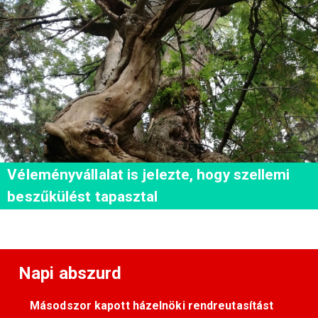
Véleményvállalat is jelezte, hogy szellemi
beszűkülést tapasztal
Napi abszurd
Másodszor kapott házelnöki rendreutasítást