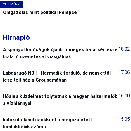
VÉLEMÉNY
Önigazolás mint politikai kelepce
Hírnapló
18:02
A spanyol hatóságok újabb tömeges határsértésre
biztató üzeneteket vizsgálnak
17:06
Labdarúgó NB I - Harmadik forduló, de nem ettől
lesz telt ház a Groupamában
16:10
Hősies küzdelmet folytatnak a magyar haltermelők
a vízhiánnyal
15:05
Indokolatlanul csökkent a megszületett
lombikbébik száma