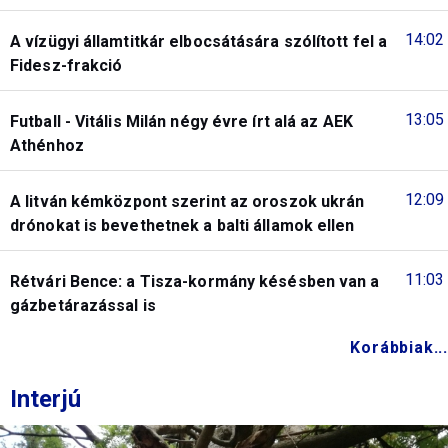
14:02
A vízügyi államtitkár elbocsátására szólított fel a
Fidesz-frakció
13:05
Futball - Vitális Milán négy évre írt alá az AEK
Athénhoz
12:09
A litván kémközpont szerint az oroszok ukrán
drónokat is bevethetnek a balti államok ellen
11:03
Rétvári Bence: a Tisza-kormány késésben van a
gázbetárazással is
Korábbiak...
Interjú