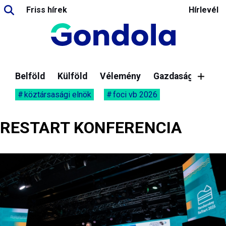
Friss hírek
Hírlevél
Belföld
Külföld
Vélemény
Gazdaság
köztársasági elnök
foci vb 2026
RESTART KONFERENCIA