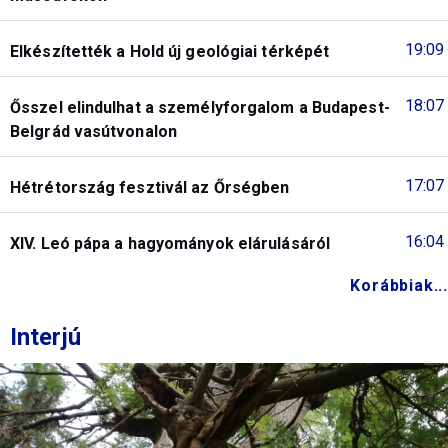
19:09
Elkészítették a Hold új geológiai térképét
18:07
Ősszel elindulhat a személyforgalom a Budapest-
Belgrád vasútvonalon
17:07
Hétrétország fesztivál az Őrségben
16:04
XIV. Leó pápa a hagyományok elárulásáról
Korábbiak...
Interjú