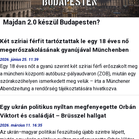
Majdan 2.0 készül Budapesten?
Két szíriai férfit tartóztattak le egy 18 éves nő
megerőszakolásának gyanújával Münchenben
2026. június 25. 11:39
Egy 18 éves nőt a gyanú szerint két szíriai férfi erőszakolt meg
a müncheni központi autóbusz-pályaudvaron (ZOB), miután egy
szórakozóhelyen ismerkedett meg velük – írta a Münchener
Abendzeitung a rendőrség tájékoztatására hivatkozva.
Egy ukrán politikus nyíltan megfenyegette Orbán
Viktort és családját – Brüsszel hallgat
2026. március 11. 16:35
Az ukrán–magyar politikai feszültség újabb szintre lépett,