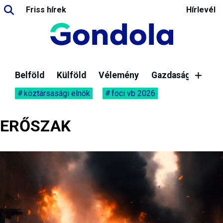
Friss hírek
Hírlevél
Belföld
Külföld
Vélemény
Gazdaság
köztársasági elnök
foci vb 2026
ERŐSZAK