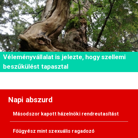
Véleményvállalat is jelezte, hogy szellemi
beszűkülést tapasztal
Napi abszurd
Másodszor kapott házelnöki rendreutasítást
Főügyész mint szexuális ragadozó