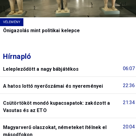
VÉLEMÉNY
Önigazolás mint politikai kelepce
Hírnapló
06:07
Lelepleződött a nagy bábjátékos
22:36
A hatos lottó nyerőszámai és nyereményei
21:34
Csütörtököt mondó kupacsapatok: zakózott a
Vasutas és az ETO
20:04
Magyarverő olaszokat, németeket ítélnek el
másodfokon