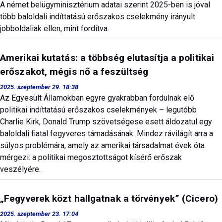
A német belügyminisztérium adatai szerint 2025-ben is jóval
több baloldali indíttatású erőszakos cselekmény irányult
jobboldaliak ellen, mint fordítva.
Amerikai kutatás: a többség elutasítja a politikai
erőszakot, mégis nő a feszültség
2025. szeptember 29. 18:38
Az Egyesült Államokban egyre gyakrabban fordulnak elő
politikai indíttatású erőszakos cselekmények – legutóbb
Charlie Kirk, Donald Trump szövetségese esett áldozatul egy
baloldali fiatal fegyveres támadásának. Mindez rávilágít arra a
súlyos problémára, amely az amerikai társadalmat évek óta
mérgezi: a politikai megosztottságot kísérő erőszak
veszélyére.
„Fegyverek közt hallgatnak a törvények” (Cicero)
2025. szeptember 23. 17:04