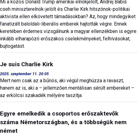
Mi a közös Donald Trump amerikai elnökjelölt, Andrej Babiš
cseh miniszterelnök-jelölt és Charlie Kirk hitszónok-politikai
aktivista ellen elkövetett támadásokban? Az, hogy mindegyiket
fanatizált baloldali-liberális emberek hajtották végre. Ennek
keretében érdemes vizsgálnunk a magyar ellenzékben is egyre
inkább elharapózó erőszakos cselekményeket, felhívásokat,
bujtogatást.
Je suis Charlie Kirk
2025. szeptember 11. 20:05
Mert nem csak az a bűnös, aki végül meghúzza a ravaszt,
hanem az is, aki a – jellemzően mentálisan sérült embereket –
az erkölcsi szakadék mélyére taszítja.
Egyre emelkedik a csoportos erőszaktevők
száma Németországban, és a többségük nem
német