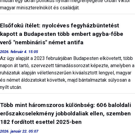
miután egy ukrán politikus nyíltan megfenyegette Orbán Viktor
magyar miniszterelnököt és családját.
Elsőfokú ítélet: nyolcéves fegyházbüntetést
kapott a Budapesten több embert agyba-főbe
verő "nembináris" német antifa
2026. február 4. 15:05
Az ügy alapját a 2023 februárjában Budapesten elkövetett, több
napon át tartó, szervezett támadássorozat képezte, amelyben a
ruházatuk alapján véletlenszerűen kiváalsztott lengyel, magyar
és német áldozatokat követtek, majd bántalmaztak súlyosan a
nyílt utcán.
Több mint háromszoros különbség: 606 baloldali
erőszakcselekmény jobboldaliak ellen, szemben
182 fordított esettel 2025-ben
2026. január 22. 05:07