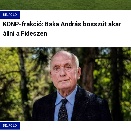
BELFÖLD
KDNP-frakció: Baka András bosszút akar
állni a Fideszen
BELFÖLD