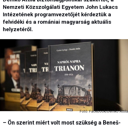
Nemzeti Közszolgálati Egyetem John Lukacs
Intézetének programvezetőjét kérdeztük a
felvidéki és a romániai magyarság aktuális
helyzetéről.
Fotó: Facebook/Demkó Attila
– Ön szerint miért volt most szükség a Beneš-