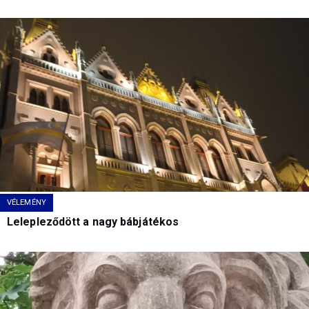
VÉLEMÉNY
Lelepleződött a nagy bábjátékos