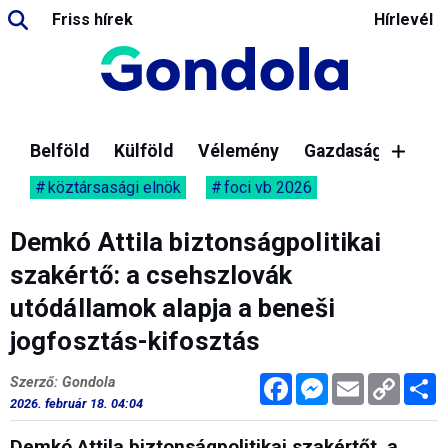
Friss hírek
Hírlevél
Belföld
Külföld
Vélemény
Gazdaság
köztársasági elnök
foci vb 2026
Demkó Attila biztonságpolitikai
szakértő: a csehszlovák
utódállamok alapja a beneši
jogfosztás-kifosztás
Facebook
Messenger
Email
Copy
M
Szerző: Gondola
Link
2026. február 18. 04:04
Demkó Attila biztonságpolitikai szakértőt, a