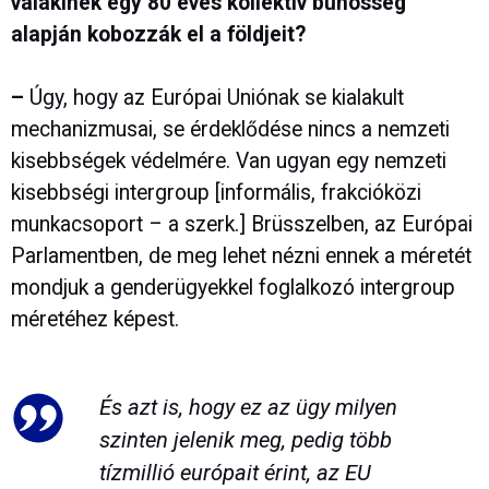
valakinek egy 80 éves kollektív bűnösség
alapján kobozzák el a földjeit?
–
Úgy, hogy az Európai Uniónak se kialakult
mechanizmusai, se érdeklődése nincs a nemzeti
kisebbségek védelmére. Van ugyan egy nemzeti
kisebbségi intergroup [informális, frakcióközi
munkacsoport – a szerk.] Brüsszelben, az Európai
Parlamentben, de meg lehet nézni ennek a méretét
mondjuk a genderügyekkel foglalkozó intergroup
méretéhez képest.
És azt is, hogy ez az ügy milyen
szinten jelenik meg, pedig több
tízmillió európait érint, az EU