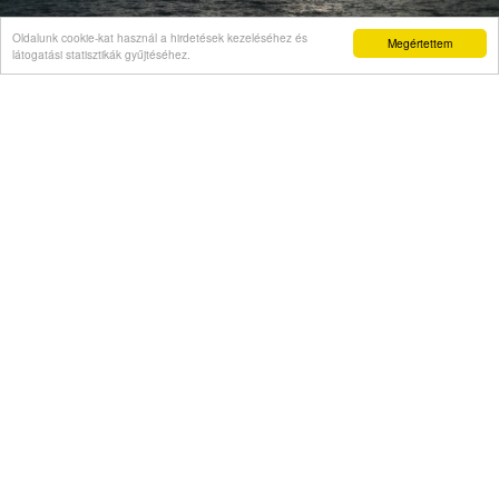
Oldalunk cookie-kat használ a hirdetések kezeléséhez és
Megértettem
látogatási statisztikák gyűjtéséhez.
VÉLEMÉNY
Árpád vezér a hibás: őmiatta kell korlátozni az
atomerőművet
Videó