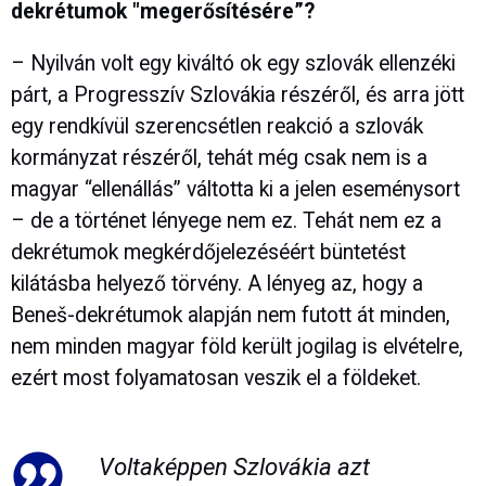
dekrétumok "megerősítésére”?
– Nyilván volt egy kiváltó ok egy szlovák ellenzéki
párt, a Progresszív Szlovákia részéről, és arra jött
egy rendkívül szerencsétlen reakció a szlovák
kormányzat részéről, tehát még csak nem is a
magyar “ellenállás” váltotta ki a jelen eseménysort
– de a történet lényege nem ez. Tehát nem ez a
dekrétumok megkérdőjelezéséért büntetést
kilátásba helyező törvény. A lényeg az, hogy a
Beneš-dekrétumok alapján nem futott át minden,
nem minden magyar föld került jogilag is elvételre,
ezért most folyamatosan veszik el a földeket.
Voltaképpen Szlovákia azt