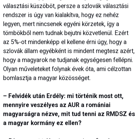
választási küszöböt, persze a szlovák választási
rendszer is úgy van kialakítva, hogy ez nehéz
legyen, mert nincsenek egyéni körzetek, így a
tömbökből nem tudnak bejutni közvetlenül. Ezért
az 5%-ot mindenképp el kellene érni úgy, hogy a
szlovák állam egyébként is mindent megtesz azért,
hogy a magyarok ne tudjanak egységesen fellépni.
Olyan műveleteket folynak évek óta, ami célzottan
bomlasztja a magyar közösséget.
– Felvidék után Erdély: mi történik most ott,
mennyire veszélyes az AUR a romániai
magyarságra nézve, mit tud tenni az RMDSZ és
a magyar kormány ez ellen?