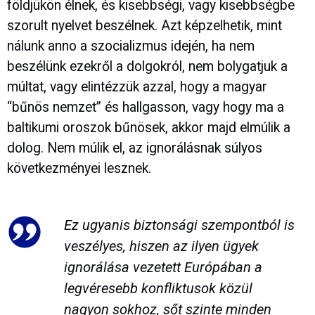
földjükön élnek, és kisebbségi, vagy kisebbségbe
szorult nyelvet beszélnek. Azt képzelhetik, mint
nálunk anno a szocializmus idején, ha nem
beszélünk ezekről a dolgokról, nem bolygatjuk a
múltat, vagy elintézzük azzal, hogy a magyar
“bűnös nemzet” és hallgasson, vagy hogy ma a
baltikumi oroszok bűnösek, akkor majd elmúlik a
dolog. Nem múlik el, az ignorálásnak súlyos
következményei lesznek.
Ez ugyanis biztonsági szempontból is
veszélyes, hiszen az ilyen ügyek
ignorálása vezetett Európában a
legvéresebb konfliktusok közül
nagyon sokhoz, sőt szinte minden