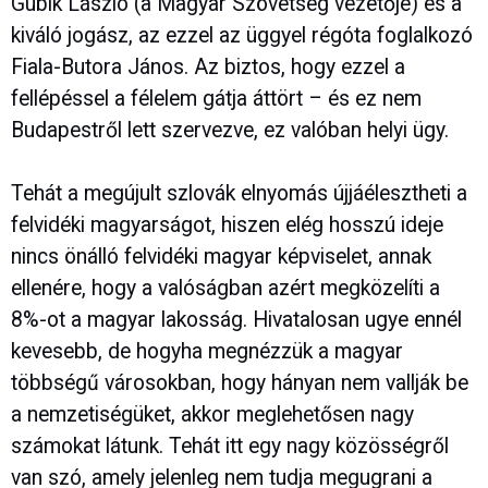
Gubík László (a Magyar Szövetség vezetője) és a
kiváló jogász, az ezzel az üggyel régóta foglalkozó
Fiala-Butora János. Az biztos, hogy ezzel a
fellépéssel a félelem gátja áttört – és ez nem
Budapestről lett szervezve, ez valóban helyi ügy.
Tehát a megújult szlovák elnyomás újjáélesztheti a
felvidéki magyarságot, hiszen elég hosszú ideje
nincs önálló felvidéki magyar képviselet, annak
ellenére, hogy a valóságban azért megközelíti a
8%-ot a magyar lakosság. Hivatalosan ugye ennél
kevesebb, de hogyha megnézzük a magyar
többségű városokban, hogy hányan nem vallják be
a nemzetiségüket, akkor meglehetősen nagy
számokat látunk. Tehát itt egy nagy közösségről
van szó, amely jelenleg nem tudja megugrani a