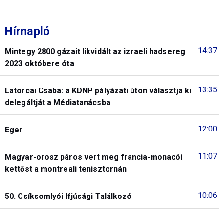
Hírnapló
14:37
Mintegy 2800 gázait likvidált az izraeli hadsereg
2023 októbere óta
13:35
Latorcai Csaba: a KDNP pályázati úton választja ki
delegáltját a Médiatanácsba
12:00
Eger
11:07
Magyar-orosz páros vert meg francia-monacói
kettőst a montreali tenisztornán
10:06
50. Csíksomlyói Ifjúsági Találkozó