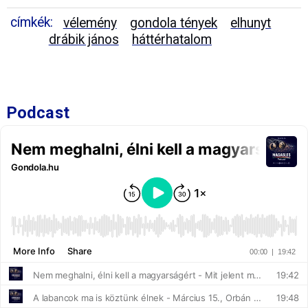
címkék:
vélemény
gondola tények
elhunyt
drábik jános
háttérhatalom
Podcast