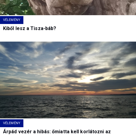
VÉLEMÉNY
Kiből lesz a Tisza-báb?
VÉLEMÉNY
Árpád vezér a hibás: őmiatta kell korlátozni az