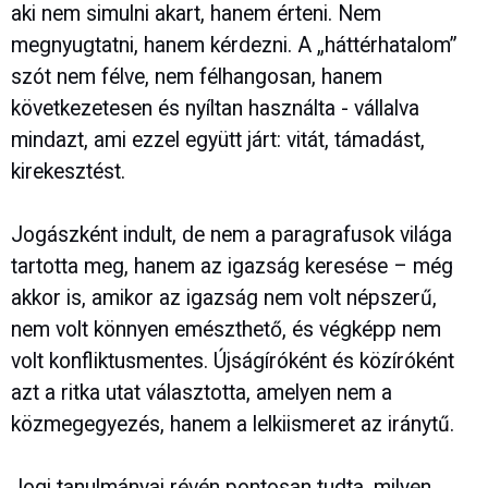
aki nem simulni akart, hanem érteni. Nem
megnyugtatni, hanem kérdezni. A „háttérhatalom”
szót nem félve, nem félhangosan, hanem
következetesen és nyíltan használta - vállalva
mindazt, ami ezzel együtt járt: vitát, támadást,
kirekesztést.
Jogászként indult, de nem a paragrafusok világa
tartotta meg, hanem az igazság keresése – még
akkor is, amikor az igazság nem volt népszerű,
nem volt könnyen emészthető, és végképp nem
volt konfliktusmentes. Újságíróként és közíróként
azt a ritka utat választotta, amelyen nem a
közmegegyezés, hanem a lelkiismeret az iránytű.
Jogi tanulmányai révén pontosan tudta, milyen