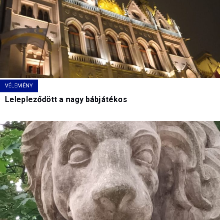
VÉLEMÉNY
Lelepleződött a nagy bábjátékos