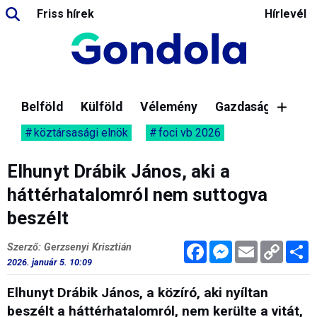
Friss hírek
Hírlevél
Belföld
Külföld
Vélemény
Gazdaság
köztársasági elnök
foci vb 2026
Elhunyt Drábik János, aki a
háttérhatalomról nem suttogva
beszélt
Facebook
Messenger
Email
Copy
M
Szerző: Gerzsenyi Krisztián
Link
2026. január 5. 10:09
Elhunyt Drábik János, a közíró, aki nyíltan
beszélt a háttérhatalomról, nem kerülte a vitát,