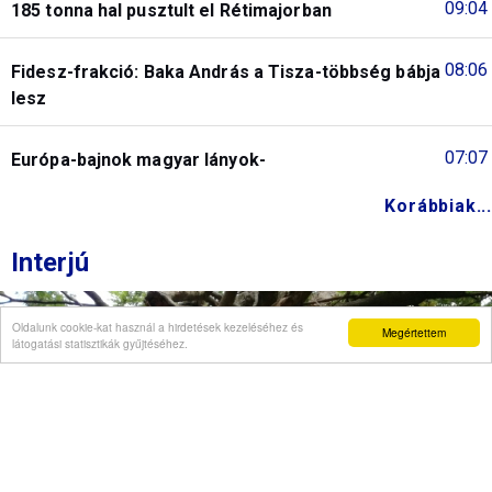
09:04
185 tonna hal pusztult el Rétimajorban
08:06
Fidesz-frakció: Baka András a Tisza-többség bábja
lesz
07:07
Európa-bajnok magyar lányok-
Korábbiak...
Interjú
Oldalunk cookie-kat használ a hirdetések kezeléséhez és
Megértettem
látogatási statisztikák gyűjtéséhez.